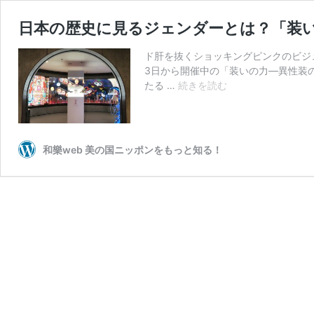
日本の歴史に見るジェンダーとは？「装
ド肝を抜くショッキングピンクのビジ
3日から開催中の「装いの力―異性装
日
たる …
続きを読む
本
の
歴
史
和樂web 美の国ニッポンをもっと知る！
に
見
る
ジ
ェ
ン
ダ
ー
と
は？
「装