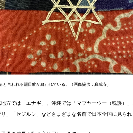
ると言われる籠目紋が縫われている。（画像提供：真成寺）
北地方では「エナギ」、沖縄では「マブヤーウー（魂護）」
ザリ」「セジルシ」などさまざまな名前で日本全国に見られ