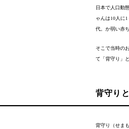
日本で人口動態
ゃんは10人に
代。か弱い赤
そこで当時の
て「背守り」
背守り
背守り（せま