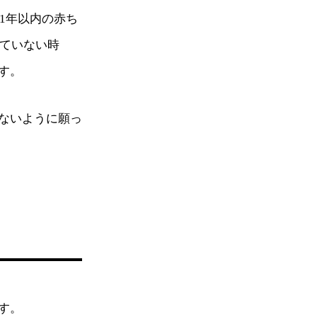
1年以内の赤ち
していない時
す。
ないように願っ
す。