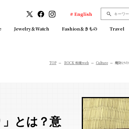
# English
e
Jewelry＆Watch
Fashion＆きもの
Travel
TOP
ROCK 和樂web
Culture
魔除けの
り」とは？意