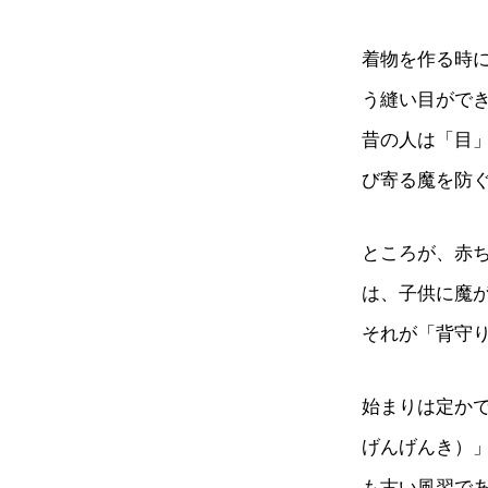
着物を作る時
う縫い目がで
昔の人は「目
び寄る魔を防
ところが、赤
は、子供に魔
それが「背守
始まりは定か
げんげんき）
も古い風習で