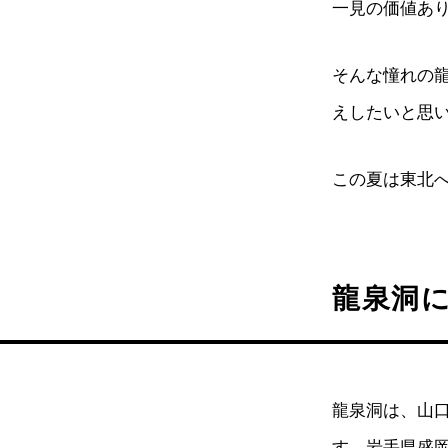
一見の価値あ
そんな憧れの
えしたいと思
この夏は東北
龍泉洞
龍泉洞は、山
す。岩手県盛岡