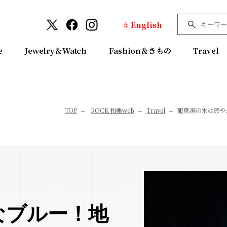
# English
e
Jewelry＆Watch
Fashion＆きもの
Travel
TOP
ROCK 和樂web
Travel
龍泉洞の水は涼や
なブルー！地