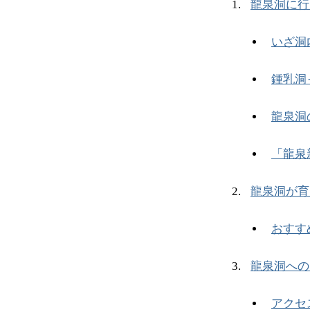
龍泉洞に行
いざ洞
鍾乳洞
龍泉洞
「龍泉
龍泉洞が育
おすす
龍泉洞への
アクセ