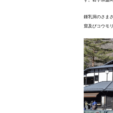
鍾乳洞のさま
窟及びコウモ