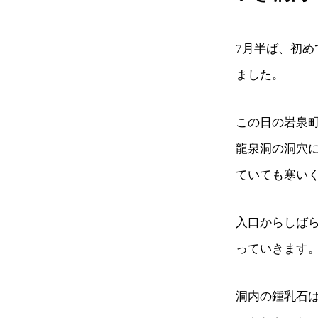
7月半ば、初
ました。
この日の岩泉
龍泉洞の洞穴
ていても寒い
入口からしば
っていきます
洞内の鍾乳石は