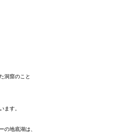
た洞窟のこと
います。
ーの地底湖は、