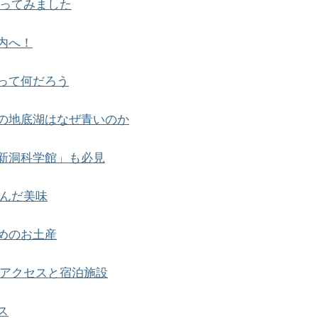
ってみました
内へ！
って何だろう
の地底湖はなぜ青いのか
新洞科学館」も必見
んだ美味
めのお土産
アクセスと宿泊施設
ス