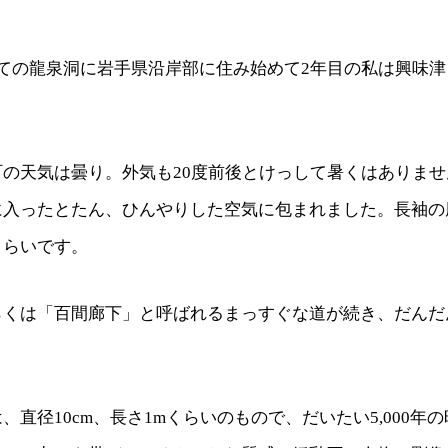
めての龍泉洞に岩手県沿岸部に住み始めて2年目の私は興味
町の天気は曇り。外気も20度前後とけっして暑くはありま
に入ったとたん、ひんやりした空気に包まれました。長袖の
くらいです。
らくは「百間廊下」と呼ばれるまっすぐな道が続き、だんだ
。
、直径10cm、長さ1mくらいのもので、だいたい5,000年