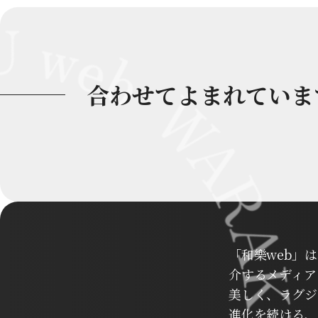
合わせてよまれていま
「和樂web」
介するメディア
美しく、ラグジ
進化を続ける、