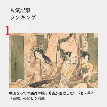
人気記事
ランキング
戦国きっての悪役令嬢？秀吉が溺愛した年下妻・茶々
（淀殿）の悲しき素顔