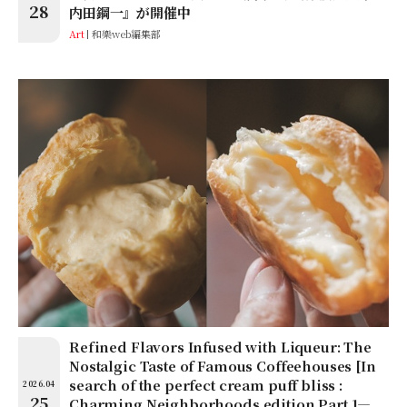
28
内田鋼一』が開催中
Art
和樂web編集部
Refined Flavors Infused with Liqueur: The
Nostalgic Taste of Famous Coffeehouses [In
search of the perfect cream puff bliss :
2026.04
25
Charming Neighborhoods edition Part 1—