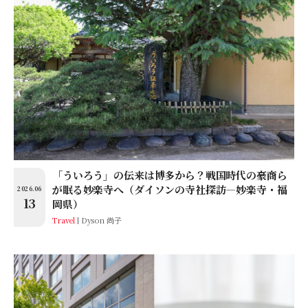
「ういろう」の伝来は博多から？戦国時代の豪商ら
が眠る妙楽寺へ（ダイソンの寺社探訪―妙楽寺・福
2026.06
13
岡県）
Travel
Dyson 尚子