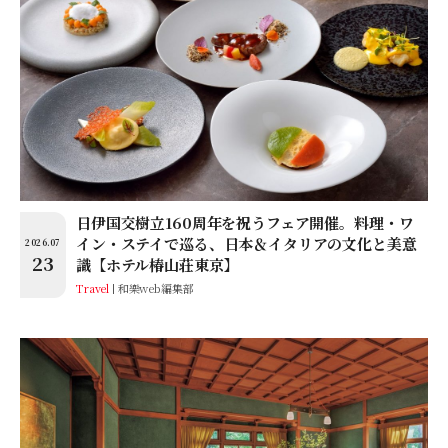
日伊国交樹立160周年を祝うフェア開催。料理・ワ
イン・ステイで巡る、日本＆イタリアの文化と美意
2026.07
23
識【ホテル椿山荘東京】
Travel
和樂web編集部