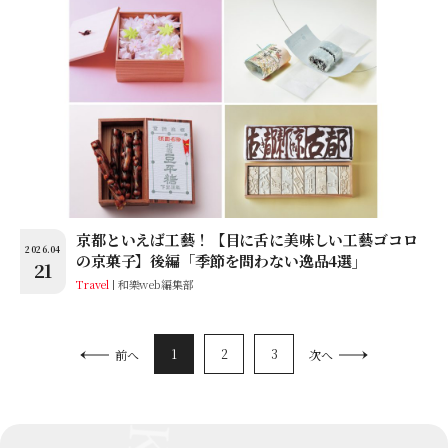
京都といえば工藝！【目に舌に美味しい工藝ゴコロ
2026.04
の京菓子】後編「季節を問わない逸品4選」
21
Travel
和樂web編集部
1
2
3
前へ
次へ