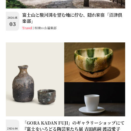
富士山と駿河湾を望む地に佇む、隠れ家宿「沼津倶
2026.05
楽部」
03
Travel
和樂web編集部
「GORA KADAN FUJI」のギャラリーショップにて
『富士をいろどる陶芸家たち展 吉田直嗣 渡辺愛子
2026.04