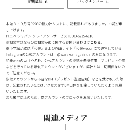
定期購読
バックナンバー
本誌８・９月号P.208の協力社リストに、記載漏れがありました。お詫び申
し上げます。
ロエベ ジャパン クライアントサービスTEL03-6215-6116
※和樂本誌ならびに和樂webに関するお問い合わせは
こちら
。
※小学館が雑誌『和樂』およびWEBサイト『和樂web』にて運営している
Instagramの公式アカウントは「@warakumagazine」のみになります。
和樂webのロゴや名称、公式アカウントの投稿を無断使用しプレゼント企画
などを行っている類似アカウントがございますが、弊社とは一切関係ないの
でご注意ください。
類似アカウントから不審なDM（プレゼント当選告知）などを受け取った際
は、記載されたURLにはアクセスせずDM自体を削除していただくようお願
いいたします。
また被害防止のため、同アカウントのブロックをお願いいたします。
関連メディア