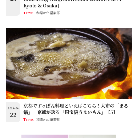
Kyoto & Osaka]
Travel
和樂web編集部
京都ですっぽん料理といえばこちら！大市の「まる
2026.04
鍋」｜京都が誇る「国宝級うまいもん」【5】
22
Travel
和樂web編集部