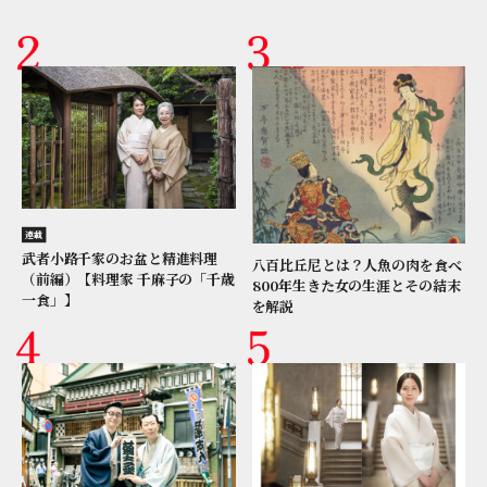
連載
武者小路千家のお盆と精進料理
八百比丘尼とは？人魚の肉を食べ
（前編）【料理家 千麻子の「千歳
800年生きた女の生涯とその結末
一食」】
を解説