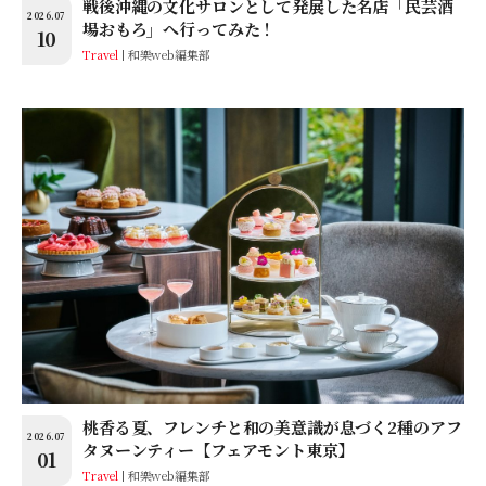
戦後沖縄の文化サロンとして発展した名店「民芸酒
2026.07
場おもろ」へ行ってみた！
10
Travel
和樂web編集部
桃⾹る夏、フレンチと和の美意識が息づく2種のアフ
2026.07
タヌーンティー【フェアモント東京】
01
Travel
和樂web編集部