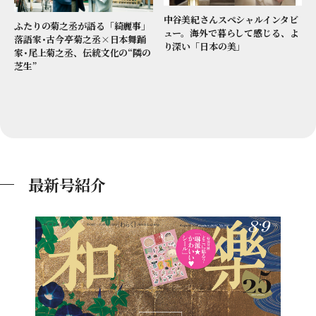
中谷美紀さんスペシャルインタビ
ふたりの菊之丞が語る「綺麗事」
ュー。海外で暮らして感じる、よ
落語家･古今亭菊之丞×日本舞踊
り深い「日本の美」
家･尾上菊之丞、伝統文化の“隣の
芝生”
最新号紹介