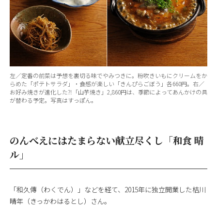
左／定番の前菜は予想を裏切る味でやみつきに。粉吹きいもにクリームをか
らめた「ポテトサラダ」・食感が楽しい「きんぴらごぼう」各660円。右／
お好み焼きが進化した⁈「山芋焼き」2,860円は、季節によってあんかけの具
が替わる予定。写真はすっぽん。
のんべえにはたまらない献立尽くし「和食 晴
ル」
「和久傳（わくでん）」などを経て、2015年に独立開業した桔川
晴年（きっかわはるとし）さん。