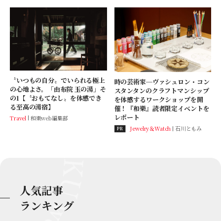
〝いつもの自分〟でいられる極上
時の芸術家─ヴァシュロン・コン
の心地よさ。「由布院 玉の湯」そ
スタンタンのクラフトマンシップ
の1【〝おもてなし〟を体感でき
を体感するワークショップを開
る至高の湯宿】
催！『和樂』読者限定イベントを
レポート
Travel
和樂web編集部
Jewelry＆Watch
石川ともみ
PR
人気記事
ランキング