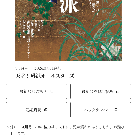
8,9月号
2026.07.01発売
天才！ 琳派オールスターズ
最新号はこちら
最新号を試し読み
定期購読
バックナンバー
本誌８・９月号P.208の協力社リストに、記載漏れがありました。お詫び申
し上げます。