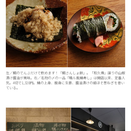
左／鯛のでんぶだけで飲めます！「鯛さんしょ餅」。「和久傳」譲りの山椒
漬け醬油が美味。右／名物の〆の一品「晴ル風鯖寿し」は開店以来、定番人
気。4切で1,320円。鯖の上身、腹身に生姜、醬油漬けの細ほそ葱ねぎを巻い
ている。