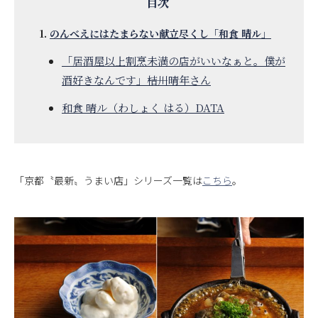
のんべえにはたまらない献立尽くし「和食 晴ル」
「居酒屋以上割烹未満の店がいいなぁと。僕が
酒好きなんです」――桔川晴年さん
和食 晴ル（わしょく はる）DATA
「京都〝最新〟うまい店」シリーズ一覧は
こちら
。