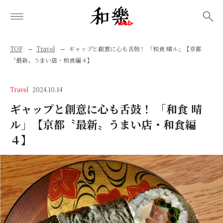
検索
TOP
Travel
ギャップと創意に心も舌鼓！ 「和食 晴ル」【京都
〝最新〟うまい店・和食編４】
Travel
2024.10.14
ギャップと創意に心も舌鼓！ 「和食 晴
ル」【京都〝最新〟うまい店・和食編
４】