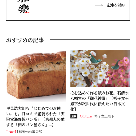
記事を読む
おすすめの記事
心を込めて作る紙のお花。石清水
八幡宮の「御花神饌」【彬子女王
殿下が次世代に伝えたい日本文
里見浩太朗も〝はじめてのお使
化】
い〟も。口コミで絶賛された「天
Culture
彬子女王殿下
連載
狗堂海野製パン所」【京都人の愛
する「街のパン屋さん」4】
Travel
和樂web編集部