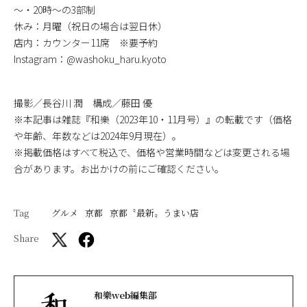
～・20時～の3部制
休み：月曜（祝日の場合は翌日休）
店内：カウンター11席 ※要予約
Instagram：@washoku_haru.kyoto
撮影／長谷川 潤 構成／藤田 優
※本記事は雑誌『和樂（2023年10・11月号）』の転載です（価格
や年齢、年数などは2024年9月現在）。
※掲載価格はすべて税込で、価格や営業時間などは変更される場
合があります。お出かけの前にご確認ください。
Tag
グルメ
京都
京都〝最新〟うまい店
Share
和樂web編集部