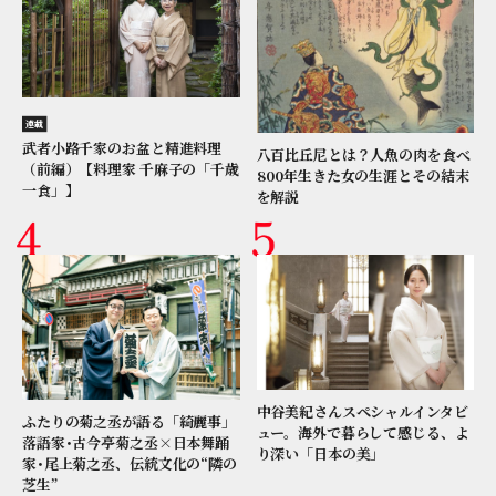
連載
武者小路千家のお盆と精進料理
八百比丘尼とは？人魚の肉を食べ
（前編）【料理家 千麻子の「千歳
800年生きた女の生涯とその結末
一食」】
を解説
中谷美紀さんスペシャルインタビ
ふたりの菊之丞が語る「綺麗事」
ュー。海外で暮らして感じる、よ
落語家･古今亭菊之丞×日本舞踊
り深い「日本の美」
家･尾上菊之丞、伝統文化の“隣の
芝生”