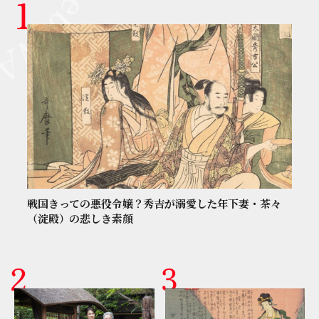
戦国きっての悪役令嬢？秀吉が溺愛した年下妻・茶々
（淀殿）の悲しき素顔