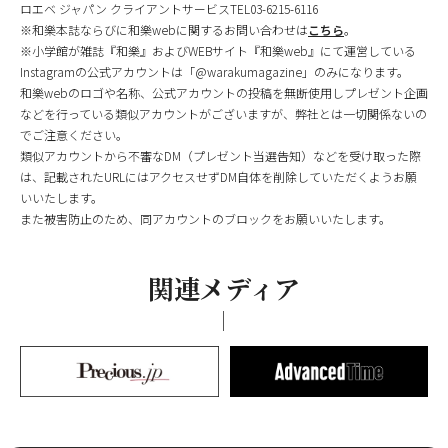
ロエベ ジャパン クライアントサービスTEL03-6215-6116
※和樂本誌ならびに和樂webに関するお問い合わせは
こちら
。
※小学館が雑誌『和樂』およびWEBサイト『和樂web』にて運営している
Instagramの公式アカウントは「@warakumagazine」のみになります。
和樂webのロゴや名称、公式アカウントの投稿を無断使用しプレゼント企画
などを行っている類似アカウントがございますが、弊社とは一切関係ないの
でご注意ください。
類似アカウントから不審なDM（プレゼント当選告知）などを受け取った際
は、記載されたURLにはアクセスせずDM自体を削除していただくようお願
いいたします。
また被害防止のため、同アカウントのブロックをお願いいたします。
関連メディア