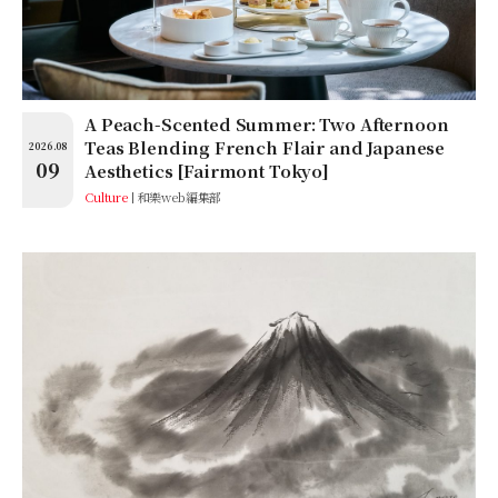
A Peach-Scented Summer: Two Afternoon
Teas Blending French Flair and Japanese
2026.08
09
Aesthetics [Fairmont Tokyo]
Culture
和樂web編集部