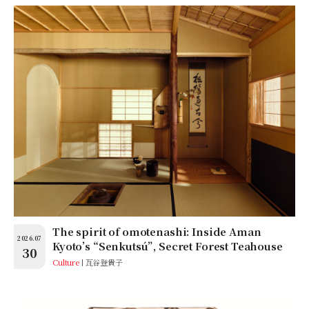
The spirit of omotenashi: Inside Aman
2026.07
Kyoto’s “Senkutsú”, Secret Forest Teahouse
30
Culture
瓦谷登貴子