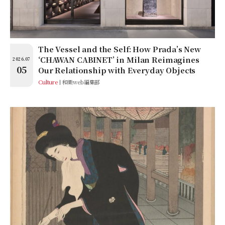
The Vessel and the Self: How Prada’s New
‘CHAWAN CABINET’ in Milan Reimagines
2026.07
05
Our Relationship with Everyday Objects
Culture
和樂web編集部