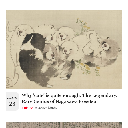
Why ‘cute’ is quite enough: The Legendary,
2026.06
Rare Genius of Nagasawa Rosetsu
23
Culture
和樂web編集部