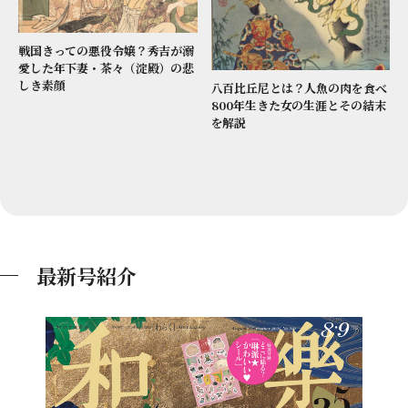
戦国きっての悪役令嬢？秀吉が溺
愛した年下妻・茶々（淀殿）の悲
しき素顔
八百比丘尼とは？人魚の肉を食べ
800年生きた女の生涯とその結末
を解説
最新号紹介