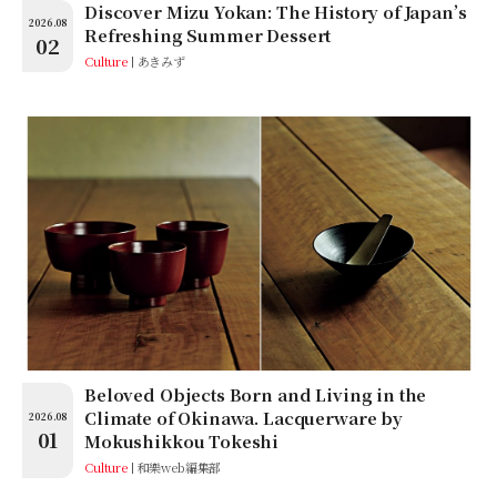
Discover Mizu Yokan: The History of Japan’s
2026.08
Refreshing Summer Dessert
02
Culture
あきみず
Beloved Objects Born and Living in the
Climate of Okinawa. Lacquerware by
2026.08
01
Mokushikkou Tokeshi
Culture
和樂web編集部