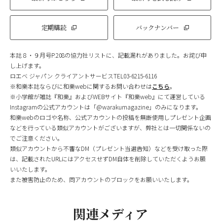
定期購読
バックナンバー
本誌８・９月号P.208の協力社リストに、記載漏れがありました。お詫び申
し上げます。
ロエベ ジャパン クライアントサービスTEL03-6215-6116
※和樂本誌ならびに和樂webに関するお問い合わせは
こちら
。
※小学館が雑誌『和樂』およびWEBサイト『和樂web』にて運営している
Instagramの公式アカウントは「@warakumagazine」のみになります。
和樂webのロゴや名称、公式アカウントの投稿を無断使用しプレゼント企画
などを行っている類似アカウントがございますが、弊社とは一切関係ないの
でご注意ください。
類似アカウントから不審なDM（プレゼント当選告知）などを受け取った際
は、記載されたURLにはアクセスせずDM自体を削除していただくようお願
いいたします。
また被害防止のため、同アカウントのブロックをお願いいたします。
関連メディア