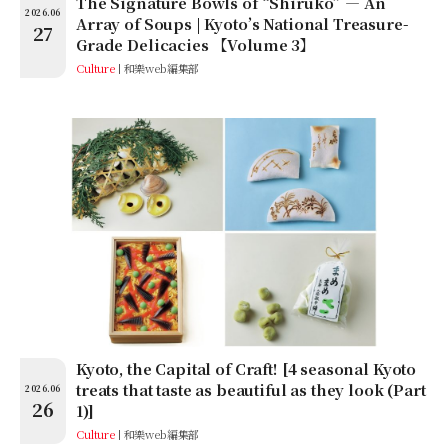
The Signature Bowls of “Shiruko” — An
2026.06
Array of Soups | Kyoto’s National Treasure-
27
Grade Delicacies 【Volume 3】
Culture
和樂web編集部
Kyoto, the Capital of Craft! [4 seasonal Kyoto
treats that taste as beautiful as they look (Part
2026.06
26
1)]
Culture
和樂web編集部