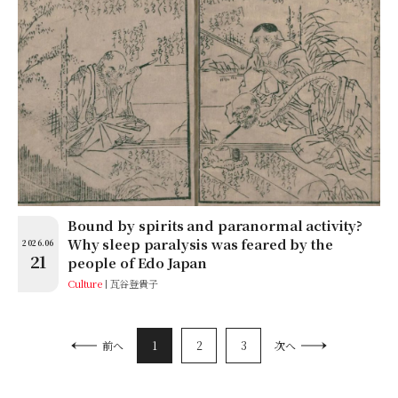
Bound by spirits and paranormal activity?
Why sleep paralysis was feared by the
2026.06
21
people of Edo Japan
Culture
瓦谷登貴子
1
2
3
前へ
次へ