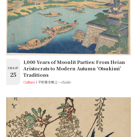
1,000 Years of Moonlit Parties: From Heian
Aristocrats to Modern Autumn ‘Otsukimi’
2026.07
25
Traditions
Culture
平安暴走戦士～chiaki~