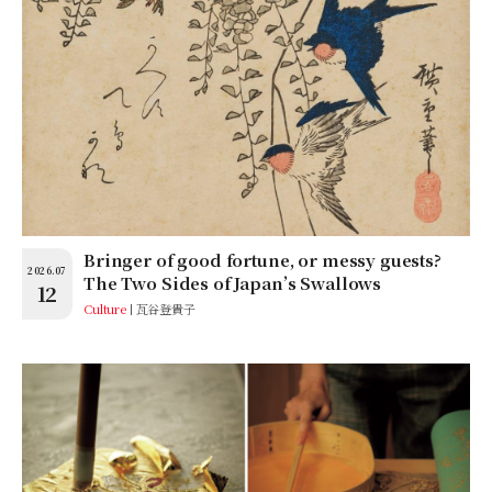
Bringer of good fortune, or messy guests?
2026.07
The Two Sides of Japan’s Swallows
12
Culture
瓦谷登貴子