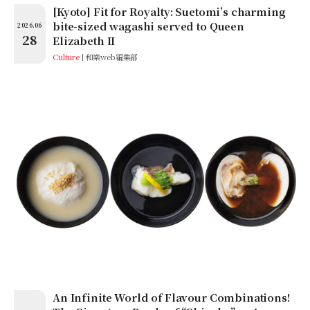
[Kyoto] Fit for Royalty: Suetomi’s charming
bite-sized wagashi served to Queen
2026.06
28
Elizabeth II
Culture
和樂web編集部
An Infinite World of Flavour Combinations!