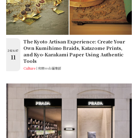
The Kyoto Artisan Experience: Create Your
Own Kumihimo Braids, Katazome Prints,
2026.07
and Kyo-Karakami Paper Using Authentic
11
Tools
Culture
和樂web編集部