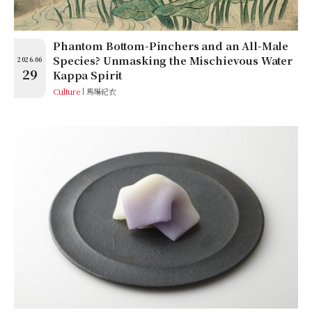
Phantom Bottom-Pinchers and an All-Male
Species? Unmasking the Mischievous Water
2026.06
29
Kappa Spirit
Culture
馬場紀衣