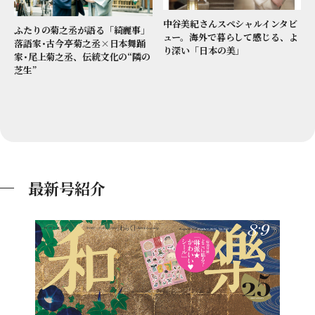
中谷美紀さんスペシャルインタビ
ふたりの菊之丞が語る「綺麗事」
ュー。海外で暮らして感じる、よ
落語家･古今亭菊之丞×日本舞踊
り深い「日本の美」
家･尾上菊之丞、伝統文化の“隣の
芝生”
最新号紹介