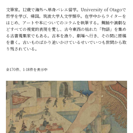
文筆家。12歳で海外へ単身バレエ留学。University of Otagoで
哲学を学び、帰国。筑波大学人文学類卒。在学中からライターを
はじめ、アートや本についてのコラムを執筆する。舞踊や演劇な
どすべての視覚的表現を愛し、古今東西の枯れた「物語」を集め
る古書蒐集家でもある。古本を漁り、劇場へ行き、その間に原稿
を書く。古いものばかり追いかけているせいでいつも世間から取
り残されている。
全170件、1-18件を表示中