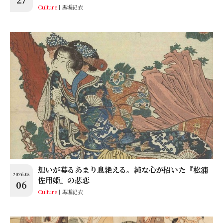
Culture
馬場紀衣
想いが募るあまり息絶える。純な心が招いた『松浦
2026.05
佐用姫』の悲恋
06
Culture
馬場紀衣