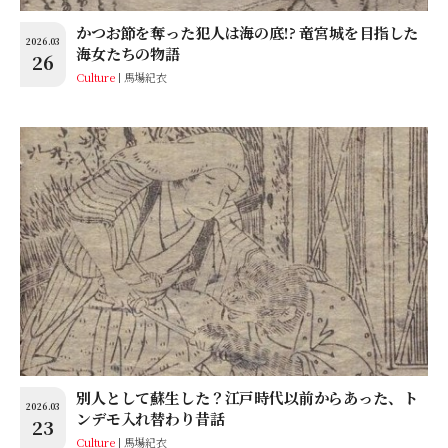
かつお節を奪った犯人は海の底!? 竜宮城を目指した
2026.03
海女たちの物語
26
Culture
馬場紀衣
別人として蘇生した？江戸時代以前からあった、ト
2026.03
ンデモ入れ替わり昔話
23
Culture
馬場紀衣