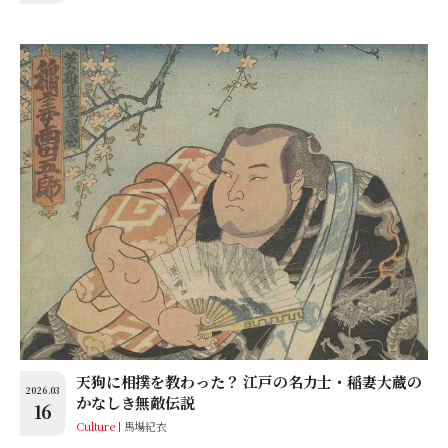
天狗に相撲を教わった？ 江戸の名力士・稲妻大蔵の
2026.03
かなしき無敵伝説
16
Culture
馬場紀衣