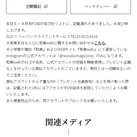
定期購読
バックナンバー
本誌８・９月号P.208の協力社リストに、記載漏れがありました。お詫び申
し上げます。
ロエベ ジャパン クライアントサービスTEL03-6215-6116
※和樂本誌ならびに和樂webに関するお問い合わせは
こちら
。
※小学館が雑誌『和樂』およびWEBサイト『和樂web』にて運営している
Instagramの公式アカウントは「@warakumagazine」のみになります。
和樂webのロゴや名称、公式アカウントの投稿を無断使用しプレゼント企画
などを行っている類似アカウントがございますが、弊社とは一切関係ないの
でご注意ください。
類似アカウントから不審なDM（プレゼント当選告知）などを受け取った際
は、記載されたURLにはアクセスせずDM自体を削除していただくようお願
いいたします。
また被害防止のため、同アカウントのブロックをお願いいたします。
関連メディア