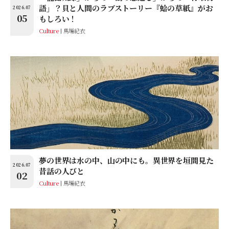
語」？貝と人間のラブストーリー『蛤の草紙』がお
2026.07
05
もしろい！
Culture
馬場紀衣
夢の世界は水の中、山の中にも。異世界を垣間見た
2026.07
昔話の人びと
02
Culture
馬場紀衣