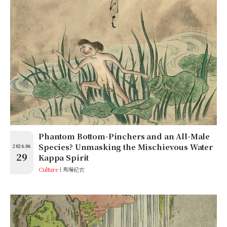
Phantom Bottom-Pinchers and an All-Male
Species? Unmasking the Mischievous Water
2026.06
29
Kappa Spirit
Culture
馬場紀衣