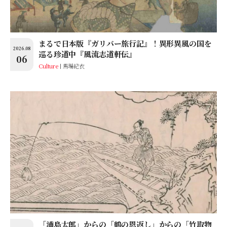
まるで日本版『ガリバー旅行記』！異形異風の国を
2026.08
巡る珍道中『風流志道軒伝』
06
Culture
馬場紀衣
「浦島太郎」からの「鶴の恩返し」からの「竹取物