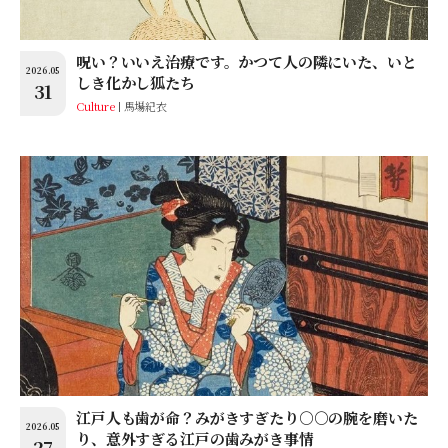
呪い？いいえ治療です。かつて人の隣にいた、いと
2026.05
しき化かし狐たち
31
Culture
馬場紀衣
江戸人も歯が命？みがきすぎたり○○の腕を磨いた
2026.05
り、意外すぎる江戸の歯みがき事情
27