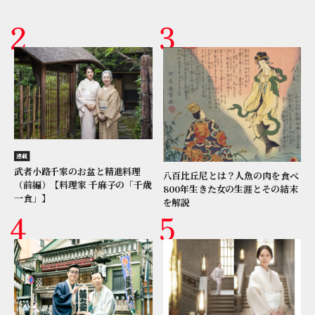
連載
武者小路千家のお盆と精進料理
八百比丘尼とは？人魚の肉を食べ
（前編）【料理家 千麻子の「千歳
800年生きた女の生涯とその結末
一食」】
を解説