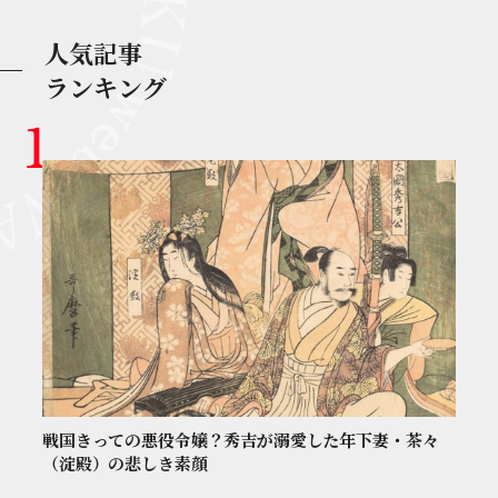
人気記事
ランキング
戦国きっての悪役令嬢？秀吉が溺愛した年下妻・茶々
（淀殿）の悲しき素顔