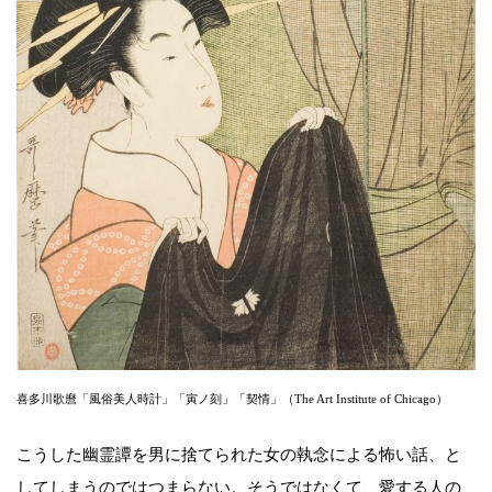
喜多川歌麿「風俗美人時計」「寅ノ刻」「契情」（The Art Institute of Chicago）
こうした幽霊譚を男に捨てられた女の執念による怖い話、と
してしまうのではつまらない。そうではなくて、愛する人の