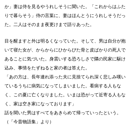
か」妻は侍を見るやうれしそうに聞いた。「これからはふた
りで暮らそう」侍の言葉に、妻はほんとうにうれしそうだっ
た。二人はそのまま夜更けまで語りあった。
目を醒ますと外は明るくなっていた。そして、男は自分が抱
いて寝た女が、からからにひからびた骨と皮ばかりの死人で
あることに気づいた。身震いする恐ろしさで隣の民家に駆け
込み、事情をたずねると家の者は答えた。
「あの方は、長年連れ添った夫に見捨てられ深く悲しみ嘆い
ているうちに病気になってしまいました。看病する人もな
く、この夏に亡くなりました。いまは恐がって近寄る人もな
く、家は空き家になっております」
話を聞いた男はすべてをあきらめて帰っていったという。
（「今昔物語集」より）