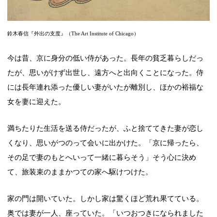
鈴木春信『外出の支度』（The Art Institute of Chicago）
今は昔、京に身分の低い侍があった。長年の貧乏暮らしだっ
たが、思いがけず出世し、遠方へと出向くことになった。侍
には長年連れ添った優しい妻がいたが離別し、ほかの裕福な
女を妻に迎えた。
満ちたりた生活を送る侍だったが、ふと捨ててきた妻が恋し
くなり、思いがつのって会いに出かけた。「京に帰ったら、
その足で妻のもとへいって一緒に暮らそう」そう心に決め
て、旅装束のままかつての家へ駆けつけた。
家の門は開いていた。しかし家は驚くほど荒れ果てている。
奥では妻が一人、座っていた。「いつおつきになられました