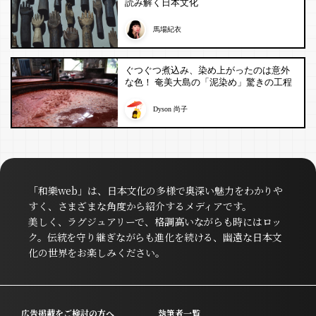
読み解く日本文化
馬場紀衣
ぐつぐつ煮込み、染め上がったのは意外
な色！ 奄美大島の「泥染め」驚きの工程
Dyson 尚子
「和樂web」は、日本文化の多様で奥深い魅力をわかりや
すく、さまざまな角度から紹介するメディアです。
美しく、ラグジュアリーで、格調高いながらも時にはロッ
ク。伝統を守り継ぎながらも進化を続ける、幽遠な日本文
化の世界をお楽しみください。
広告掲載をご検討の方へ
執筆者一覧