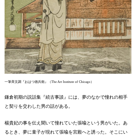
一筆斉文調『おはつ徳兵衛』（The Art Institute of Chicago）
鎌倉初期の説話集『続古事談』には、夢のなかで憧れの相手
と契りを交わした男の話がある。
楊貴妃の事を伝え聞いて憧れていた張喩という男がいた。あ
るとき、夢に童子が現れて張喩を宮殿へと誘った。そこにい