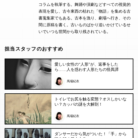
コラムを執筆する。舞踊や演劇などすべての視覚的
表現を愛し、古今東西の枯れた「物語」を集める古
書蒐集家でもある。古本を漁り、劇場へ行き、その
間に原稿を書く。古いものばかり追いかけているせ
いでいつも世間から取り残されている。
担当スタッフのおすすめ
愛しい女性の“人形”が、返事をした
ら……人を惑わす人形たちの怪異譚
馬場紀衣
トイレでお尻を触る変態？オスしかいな
い？カッパの謎を大解剖！
馬場紀衣
ダンサーだから気がついた！「手」から