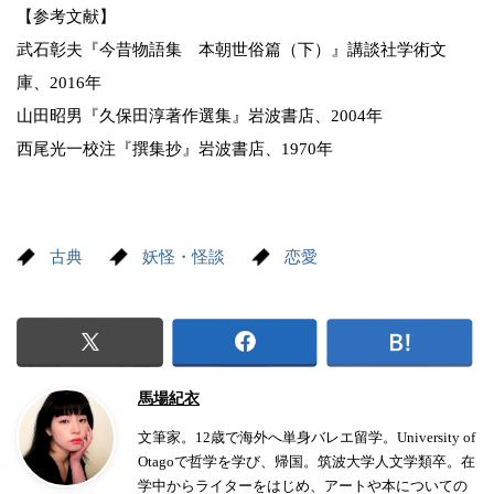
【参考文献】
武石彰夫『今昔物語集 本朝世俗篇（下）』講談社学術文
庫、2016年
山田昭男『久保田淳著作選集』岩波書店、2004年
西尾光一校注『撰集抄』岩波書店、1970年
古典
妖怪・怪談
恋愛
馬場紀衣
文筆家。12歳で海外へ単身バレエ留学。University of
Otagoで哲学を学び、帰国。筑波大学人文学類卒。在
学中からライターをはじめ、アートや本についての