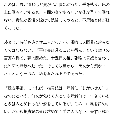
たのは、思い悩むほど焦がれた貴妃だった。手を執り、床の
上に登ろうとするも、人間の身であるせいか体が重くて登れ
ない。貴妃が香湯を設けて洗浴してやると、不思議と体が軽
くなった。
睦まじい時間を過ごす二人だったが、張喩は人間界に戻らな
くてはならない。「再び会ひ見ることを得ん」という契りの
言葉を得て、夢は醒めた。十五日の後、張喩は貴妃と交わし
た約束の野原へ赴いた。そして牧童から「天女から預かっ
た」という一通の手紙を渡されるのであった。
『続古事談』によれば、楊貴妃は「尸解仙（しがいせん）」
なのだという。仙女が化けて人となる尸解仙は、生きている
ときは人と変わらない姿をしているが、この世に屍を留めな
い。だから楊貴妃の骨は求めても手に入らない。骨すら残ら