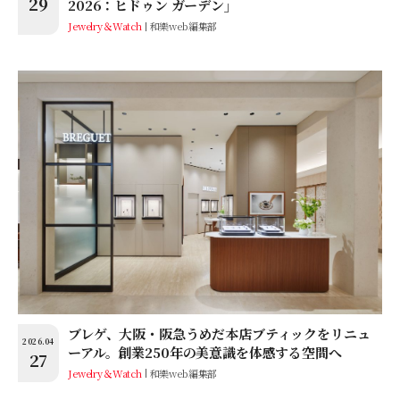
29
2026：ヒドゥン ガーデン」
Jewelry＆Watch
和樂web編集部
ブレゲ、大阪・阪急うめだ本店ブティックをリニュ
2026.04
ーアル。創業250年の美意識を体感する空間へ
27
Jewelry＆Watch
和樂web編集部