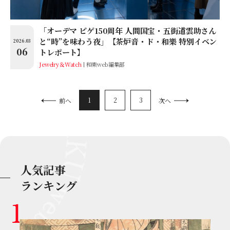
「オーデマ ピゲ150周年 人間国宝・五街道雲助さん
と“時”を味わう夜」【茶炉音・ド・和樂 特別イベン
2026.03
06
トレポート】
Jewelry＆Watch
和樂web編集部
1
2
3
前へ
次へ
人気記事
ランキング