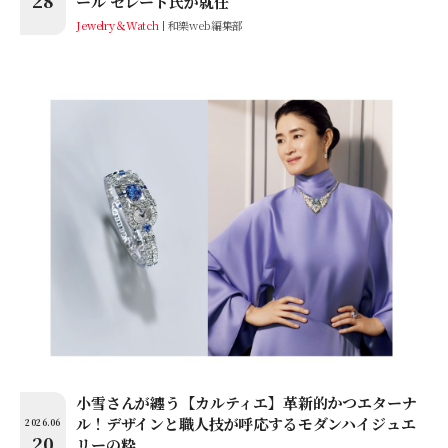
ール セレード氏が就任
Jewelry＆Watch
和樂web編集部
小雪さんが纏う【カルティエ】革新的かつエターナ
ル！デザインと職人技が呼応するモダンハイジュエ
2026.06
20
リーの粋