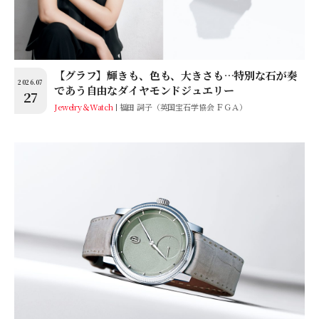
【グラフ】輝きも、色も、大きさも…特別な石が奏
2026.07
であう自由なダイヤモンドジュエリー
27
Jewelry＆Watch
福田 詞子（英国宝石学協会 ＦＧＡ）