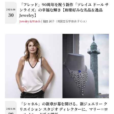
「フレッド」90周年を祝う新作「ソレイユ ドール サ
ンライズ」の幸福な輝き【和樂好みな名品＆逸品
2026.06
30
Jewelry】
Jewelry＆Watch
福田 詞子（英国宝石学協会 ＦＧＡ）
「シャネル」の新章が幕を開ける。新ジュエリー ク
リエイション スタジオ ディレクターに、マリー＝ロ
2026.06
28