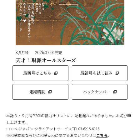
8,9月号
2026.07.01発売
天才！ 琳派オールスターズ
最新号はこちら
最新号を試し読み
定期購読
バックナンバー
本誌８・９月号P.208の協力社リストに、記載漏れがありました。お詫び申
し上げます。
ロエベ ジャパン クライアントサービスTEL03-6215-6116
※和樂本誌ならびに和樂webに関するお問い合わせは
こちら
。