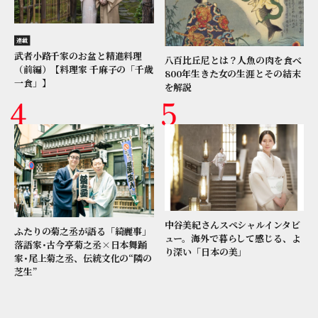
連載
武者小路千家のお盆と精進料理
八百比丘尼とは？人魚の肉を食べ
（前編）【料理家 千麻子の「千歳
800年生きた女の生涯とその結末
一食」】
を解説
中谷美紀さんスペシャルインタビ
ふたりの菊之丞が語る「綺麗事」
ュー。海外で暮らして感じる、よ
落語家･古今亭菊之丞×日本舞踊
り深い「日本の美」
家･尾上菊之丞、伝統文化の“隣の
芝生”