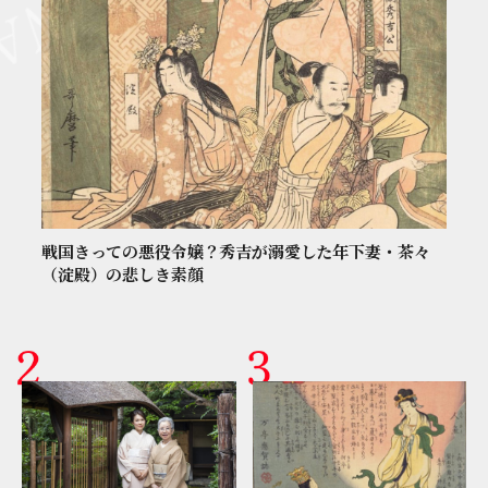
戦国きっての悪役令嬢？秀吉が溺愛した年下妻・茶々
（淀殿）の悲しき素顔