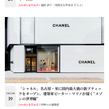
Jewelry＆Watch
福田 詞子（英国宝石学協会 ＦＧＡ）
「シャネル」名古屋・栄に国内最大級の新ブティッ
クをオープン。建築家ピーター・マリノが描く“メゾ
2026.06
19
ンの世界観”
Jewelry＆Watch
和樂web編集部