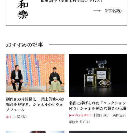
福田 詞子（英国宝石学協会 ＦＧＡ）
記事を読む
おすすめの記事
制作800時間超え！ 尾上眞秀の初
名香に捧げられた「コレクション
舞台を見守る、シャネルのサヴォ
N°5」シャネル 新たな輝きの伝説
アフェール
Jewelry＆Watch
福田 詞子（英国宝石
Art
土屋 利沙
学協会 ＦＧＡ）