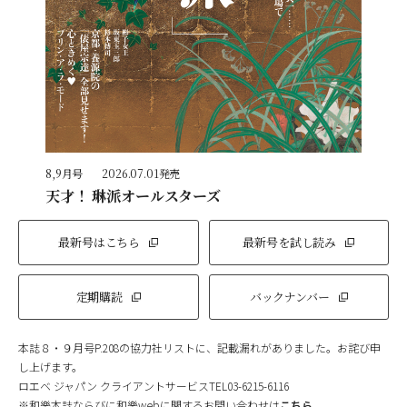
8,9月号
2026.07.01発売
天才！ 琳派オールスターズ
最新号はこちら
最新号を試し読み
定期購読
バックナンバー
本誌８・９月号P.208の協力社リストに、記載漏れがありました。お詫び申
し上げます。
ロエベ ジャパン クライアントサービスTEL03-6215-6116
※和樂本誌ならびに和樂webに関するお問い合わせは
こちら
。