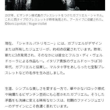
1937年、ビザンチン様式風のブレスレットをつけたガブリエル・シャネル。
これと同タイプのブレスレットが昨年発見され、アーカイブに収蔵された。
©Boris Lipnitzki / Roger-Viollet
現在、「シャネル パトリモニー」には、ガブリエルがデザイン
または所有したジュエリーが、約40点収蔵されています。昨年、
新たに3点発見され、そのなかには彼女とフルコ・ディ・ヴェル
ドゥーラによる作品も…。イタリア貴族のヴェルドゥーラは’30
年代、ガブリエルと協業し、マルタ十字をあしらった七宝製ブレ
スレットなどの名作を生み出しました。
生涯、シンプルな美しさを愛する一方で、華やかなバロック様式
や絢爛たるビザンチン芸術にも心惹かれたガブリエル。そうした
矛盾をも洗練に変える稀有なセンスは、初期のファインジュエリ
ーのデザインにこそ色濃く表れています。