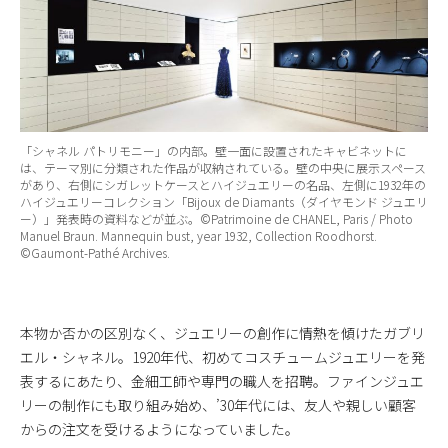
「シャネル パトリモニー」の内部。壁一面に設置されたキャビネットに
は、テーマ別に分類された作品が収納されている。壁の中央に展示スペース
があり、右側にシガレットケースとハイジュエリーの名品、左側に1932年の
ハイジュエリーコレクション「Bijoux de Diamants（ダイヤモンド ジュエリ
ー）」発表時の資料などが並ぶ。©Patrimoine de CHANEL, Paris / Photo
Manuel Braun. Mannequin bust, year 1932, Collection Roodhorst.
©Gaumont-Pathé Archives.
本物か否かの区別なく、ジュエリーの創作に情熱を傾けたガブリ
エル・シャネル。1920年代、初めてコスチュームジュエリーを発
表するにあたり、金細工師や専門の職人を招聘。ファインジュエ
リーの制作にも取り組み始め、’30年代には、友人や親しい顧客
からの注文を受けるようになっていました。