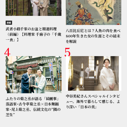
連載
武者小路千家のお盆と精進料理
八百比丘尼とは？人魚の肉を食べ
（前編）【料理家 千麻子の「千歳
800年生きた女の生涯とその結末
一食」】
を解説
中谷美紀さんスペシャルインタビ
ふたりの菊之丞が語る「綺麗事」
ュー。海外で暮らして感じる、よ
落語家･古今亭菊之丞×日本舞踊
り深い「日本の美」
家･尾上菊之丞、伝統文化の“隣の
芝生”