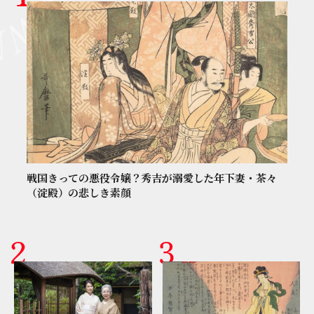
戦国きっての悪役令嬢？秀吉が溺愛した年下妻・茶々
（淀殿）の悲しき素顔