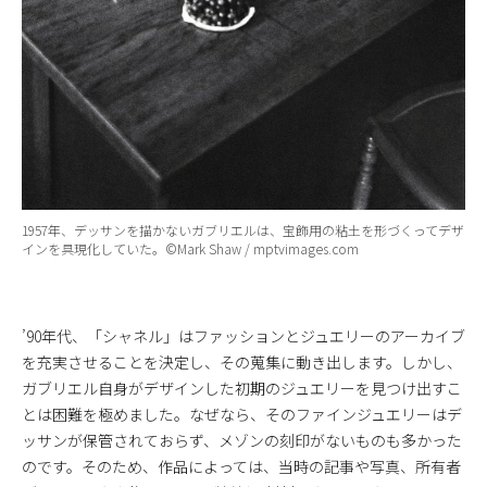
1957年、デッサンを描かないガブリエルは、宝飾用の粘土を形づくってデザ
インを具現化していた。©Mark Shaw / mptvimages.com
’90年代、「シャネル」はファッションとジュエリーのアーカイブ
を充実させることを決定し、その蒐集に動き出します。しかし、
ガブリエル自身がデザインした初期のジュエリーを見つけ出すこ
とは困難を極めました。なぜなら、そのファインジュエリーはデ
ッサンが保管されておらず、メゾンの刻印がないものも多かった
のです。そのため、作品によっては、当時の記事や写真、所有者