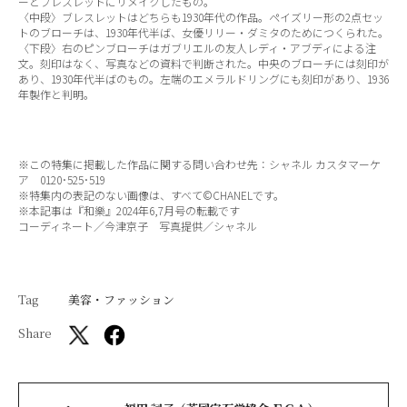
ーとブレスレットにリメイクしたもの。
〈中段〉ブレスレットはどちらも1930年代の作品。ペイズリー形の2点セッ
トのブローチは、1930年代半ば、女優リリー・ダミタのためにつくられた。
〈下段〉右のピンブローチはガブリエルの友人レディ・アブディによる注
文。刻印はなく、写真などの資料で判断された。中央のブローチには刻印が
あり、1930年代半ばのもの。左端のエメラルドリングにも刻印があり、1936
年製作と判明。
※この特集に掲載した作品に関する問い合わせ先：シャネル カスタマーケ
ア 0120･525･519
※特集内の表記のない画像は、すべて©CHANELです。
※本記事は『和樂』2024年6,7月号の転載です
コーディネート／今津京子 写真提供／シャネル
Tag
美容・ファッション
Share