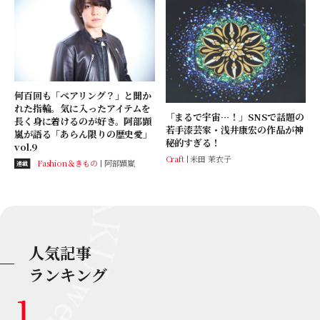
何百回も「ペアリング？」と聞か
れた指輪。気に入ったアイテムを
「まるで宇宙…！」SNSで話題の
長く身に着けるのが好き。阿部顕
若手漆芸家・浅井康宏の作品が神
嵐が語る「あらん限りの歴史愛」
秘的すぎる！
vol.9
Craft
米田 茉衣子
Fashion＆きもの
阿部顕嵐
連載
人気記事
ランキング