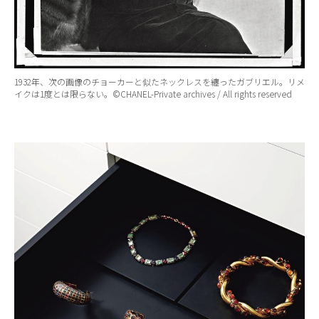
1932年、次の画像のチョーカーと似たネックレスを纏ったガブリエル。リメ
イクは1度とは限らない。©CHANEL-Private archives / All rights reserved