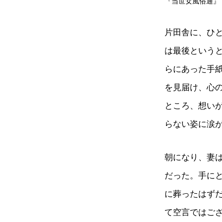
『当世女風俗通』「中品
片田舎に、ひ
は最後という
らにあった手
を見届け、心
ところ、想い
らない姿に涙
朝になり、妻
だった。手に
に葬ったはず
て空言ではご