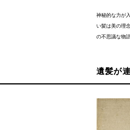
神秘的な力が
い髪は美の理
の不思議な物
遺髪が