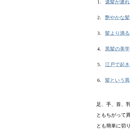
遺髪が連れ
艶やかな髪
髪より滴る
黒髪の美学
江戸で起き
髪という異
足、手、首、
ともちがって
とも簡単に切