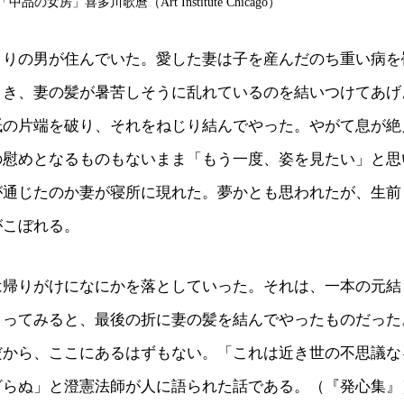
の女房」喜多川歌麿（Art Institute Chicago）
とりの男が住んでいた。愛した妻は子を産んだのち重い病を
とき、妻の髪が暑苦しそうに乱れているのを結いつけてあげ
紙の片端を破り、それをねじり結んでやった。やがて息が絶
の慰めとなるものもないまま「もう一度、姿を見たい」と思
が通じたのか妻が寝所に現れた。夢かとも思われたが、生前
がこぼれる。
は帰りがけになにかを落としていった。それは、一本の元結
とってみると、最後の折に妻の髪を結んでやったものだった
だから、ここにあるはずもない。「これは近き世の不思議な
ざらぬ」と澄憲法師が人に語られた話である。（『発心集』