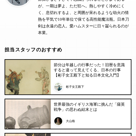
が、一期は夢よ、ただ狂へ。熱しやすく冷めにく
く、息切れするよ、と周囲が呆れるような劫火の情
熱を平気で10年単位で保てる高性能魔法瓶。日本刀
剣は永遠の恋人。愛ハムスターに日々齧られるのが
本業。
担当スタッフのおすすめ
節分は年越しの行事だった！旧暦を意識
すると違って見えてくる、日本の行事
【彬子女王殿下と知る日本文化入門】
彬子女王殿下
世界最強のイギリス海軍に挑んだ「薩英
戦争」の思わぬ結末とは
大山格