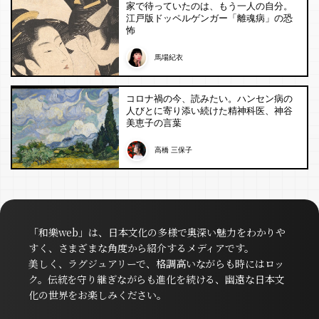
家で待っていたのは、もう一人の自分。
江戸版ドッペルゲンガー「離魂病」の恐
怖
馬場紀衣
コロナ禍の今、読みたい。ハンセン病の
人びとに寄り添い続けた精神科医、神谷
美恵子の言葉
高橋 三保子
「和樂web」は、日本文化の多様で奥深い魅力をわかりや
すく、さまざまな角度から紹介するメディアです。
美しく、ラグジュアリーで、格調高いながらも時にはロッ
ク。伝統を守り継ぎながらも進化を続ける、幽遠な日本文
化の世界をお楽しみください。