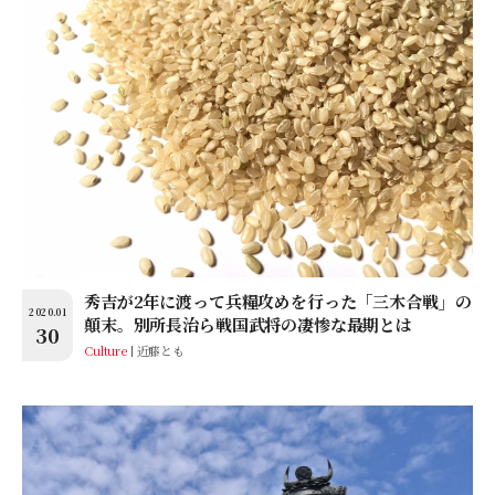
秀吉が2年に渡って兵糧攻めを行った「三木合戦」の
2020.01
顛末。別所長治ら戦国武将の凄惨な最期とは
30
Culture
近藤とも