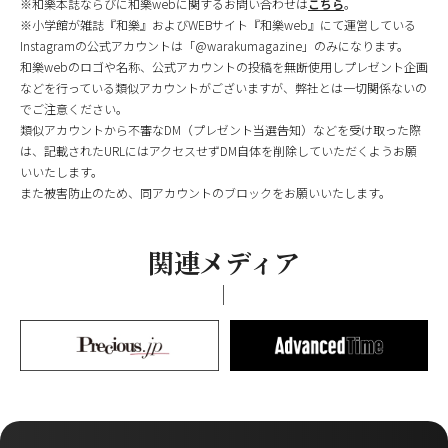
※和樂本誌ならびに和樂webに関するお問い合わせは
こちら
。
※小学館が雑誌『和樂』およびWEBサイト『和樂web』にて運営している
Instagramの公式アカウントは「@warakumagazine」のみになります。
和樂webのロゴや名称、公式アカウントの投稿を無断使用しプレゼント企画
などを行っている類似アカウントがございますが、弊社とは一切関係ないの
でご注意ください。
類似アカウントから不審なDM（プレゼント当選告知）などを受け取った際
は、記載されたURLにはアクセスせずDM自体を削除していただくようお願
いいたします。
また被害防止のため、同アカウントのブロックをお願いいたします。
関連メディア