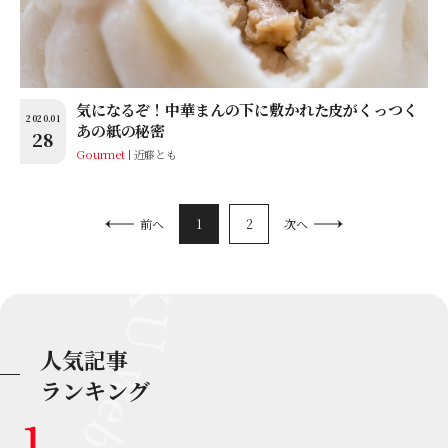
気になるぞ！中華まんの下に敷かれた皮がくっつく
2020.01
あの紙の秘密
28
Gourmet
近藤とも
1
2
前へ
次へ
人気記事
ランキング