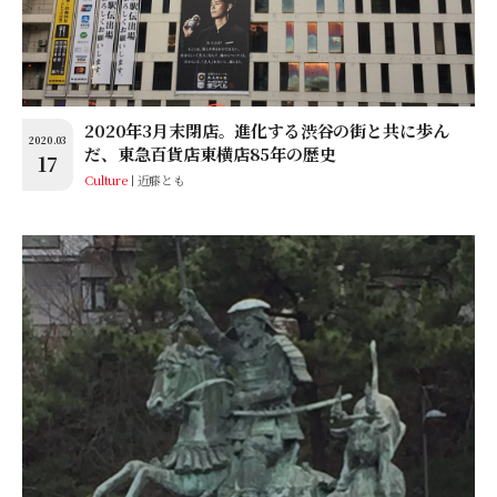
2020年3月末閉店。進化する渋谷の街と共に歩ん
2020.03
だ、東急百貨店東横店85年の歴史
17
Culture
近藤とも