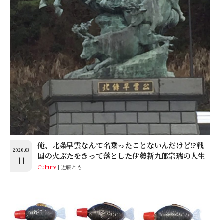
俺、北条早雲なんて名乗ったことないんだけど!?戦
2020.03
国の火ぶたをきって落とした伊勢新九郎宗瑞の人生
11
Culture
近藤とも