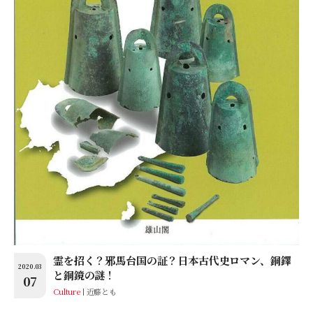
霊を招く？邪馬台国の証？日本古代史ロマン、銅鐸
2020.03
と銅鏡の謎！
07
Culture
近藤とも