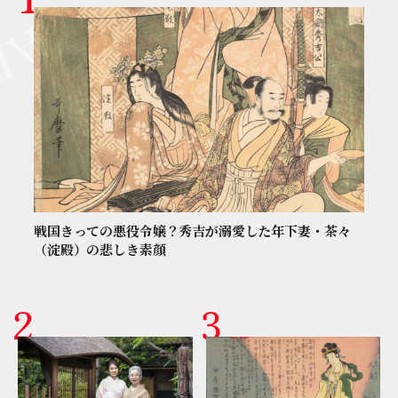
戦国きっての悪役令嬢？秀吉が溺愛した年下妻・茶々
（淀殿）の悲しき素顔