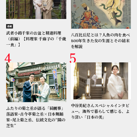
連載
武者小路千家のお盆と精進料理
八百比丘尼とは？人魚の肉を食べ
（前編）【料理家 千麻子の「千歳
800年生きた女の生涯とその結末
一食」】
を解説
中谷美紀さんスペシャルインタビ
ふたりの菊之丞が語る「綺麗事」
ュー。海外で暮らして感じる、よ
落語家･古今亭菊之丞×日本舞踊
り深い「日本の美」
家･尾上菊之丞、伝統文化の“隣の
芝生”