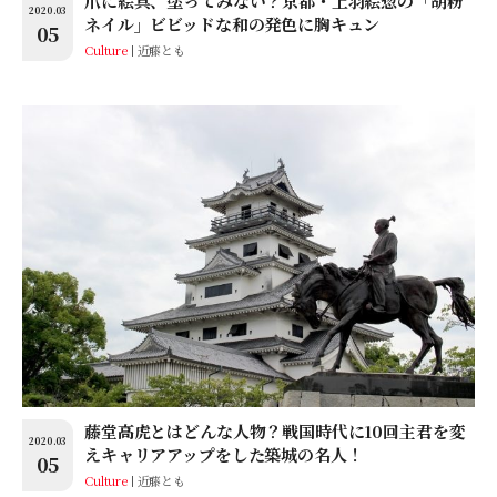
爪に絵具、塗ってみない？京都・上羽絵惣の「胡粉
2020.03
ネイル」ビビッドな和の発色に胸キュン
05
Culture
近藤とも
藤堂高虎とはどんな人物？戦国時代に10回主君を変
2020.03
えキャリアアップをした築城の名人！
05
Culture
近藤とも