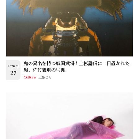
鬼の異名を持つ戦国武将！上杉謙信に一目置かれた
2020.03
男、佐竹義重の生涯
27
Culture
近藤とも