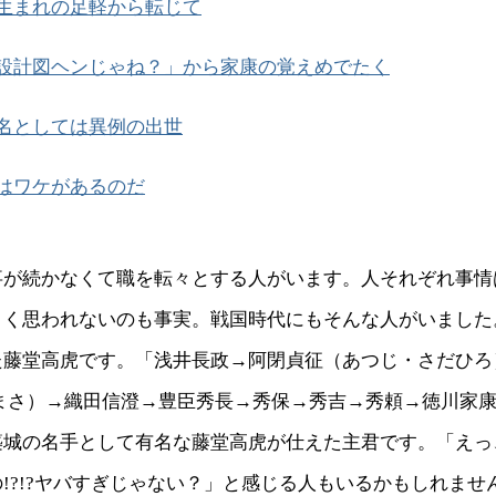
生まれの足軽から転じて
設計図ヘンじゃね？」から家康の覚えめでたく
名としては異例の出世
はワケがあるのだ
事が続かなくて職を転々とする人がいます。人それぞれ事情
よく思われないのも事実。戦国時代にもそんな人がいました
た藤堂高虎です。「浅井長政→阿閉貞征（あつじ・さだひろ
ずまさ）→織田信澄→豊臣秀長→秀保→秀吉→秀頼→徳川家
築城の名手として有名な藤堂高虎が仕えた主君です。「えっ
!?!?ヤバすぎじゃない？」と感じる人もいるかもしれませ