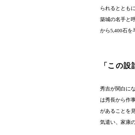
られるととも
築城の名手と
から5,400
「この設
秀吉が関白にな
は秀長から作
があることを
気遣い、家康