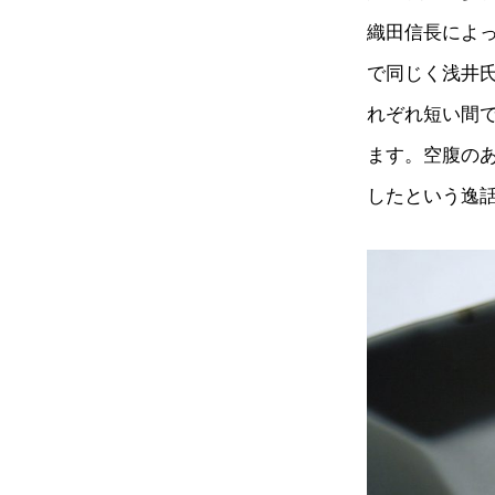
織田信長によ
で同じく浅井
れぞれ短い間
ます。空腹の
したという逸