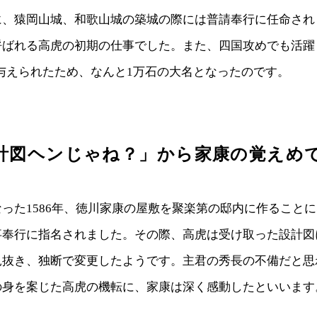
に、猿岡山城、和歌山城の築城の際には普請奉行に任命され
呼ばれる高虎の初期の仕事でした。また、四国攻めでも活躍
石を与えられたため、なんと1万石の大名となったのです。
計図ヘンじゃね？」から家康の覚えめ
った1586年、徳川家康の屋敷を聚楽第の邸内に作ること
事奉行に指名されました。その際、高虎は受け取った設計図
見抜き、独断で変更したようです。主君の秀長の不備だと思
の身を案じた高虎の機転に、家康は深く感動したといいます