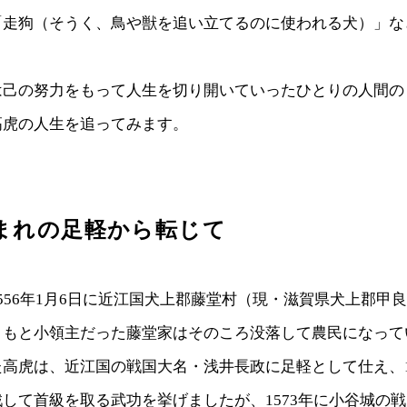
「走狗（そうく、鳥や獣を追い立てるのに使われる犬）」な
は己の努力をもって人生を切り開いていったひとりの人間の
高虎の人生を追ってみます。
まれの足軽から転じて
556年1月6日に近江国犬上郡藤堂村（現・滋賀県犬上郡甲
ともと小領主だった藤堂家はそのころ没落して農民になって
高虎は、近江国の戦国大名・浅井長政に足軽として仕え、1
して首級を取る武功を挙げましたが、1573年に小谷城の