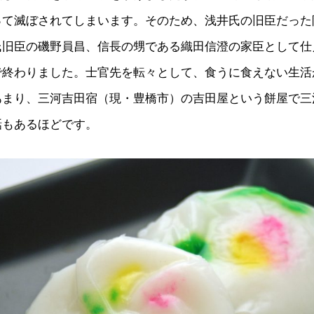
って滅ぼされてしまいます。そのため、浅井氏の旧臣だった
氏旧臣の磯野員昌、信長の甥である織田信澄の家臣として仕
で終わりました。士官先を転々として、食うに食えない生活
あまり、三河吉田宿（現・豊橋市）の吉田屋という餅屋で三
話もあるほどです。