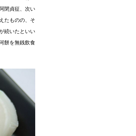
阿閉貞征、次い
えたものの、そ
が続いたといい
河餅を無銭飲食