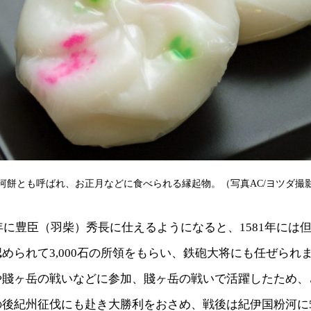
河餅とも呼ばれ、お正月などに食べられる縁起物。（写真AC/ヨツダ撮
6年に豊臣（羽柴）秀長に仕えるようになると、1581年には
められて3,000石の所領をもらい、鉄砲大将にも任ぜられ
や賤ヶ岳の戦いなどに参加、賤ヶ岳の戦いで活躍したため、
後紀州征伐にも赴き大勝利をおさめ、戦後は紀伊国粉河に5,