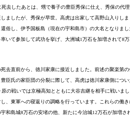
年に死去したあとは、甥で養子の豊臣秀保に仕え、秀保の代
征しましたが、秀保が早世。高虎は出家して高野山入りしま
り還俗し、伊予国板島（現在の宇和島市）の大名となりまし
を率いて参加して武功を挙げ、大洲城1万石を加増されて8
の死去直前から、徳川家康に接近しました。前述の聚楽第の
、豊臣氏の家臣団の分裂に際して、高虎は徳川家康側につい
関ヶ原の戦いでは京極高知とともに大谷吉継を相手に戦いま
対し、東軍への寝返りの調略を行っています。これらの働き
宇和島城8万石の安堵の他、新たに今治城12万石が加増され
。