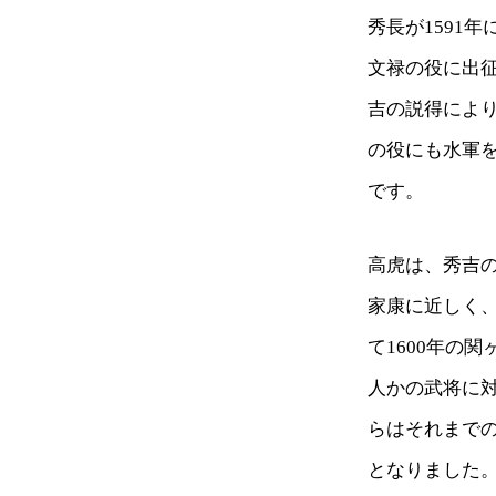
秀長が1591
文禄の役に出
吉の説得によ
の役にも水軍
です。
高虎は、秀吉
家康に近しく
て1600年の
人かの武将に
らはそれまでの
となりました