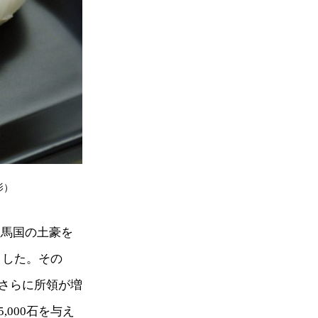
影）
但馬国の土豪を
ました。その
さらに所領が増
000石を与え