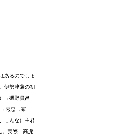
はあるのでしょ
。伊勢津藩の初
）→磯野員昌
康→秀忠→家
、こんなに主君
ん。実際、高虎