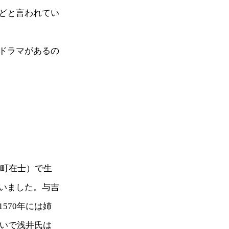
どと言われてい
ドラマがあるの
良町在士）で生
いました。与吉
570年には姉
戦いで浅井氏は