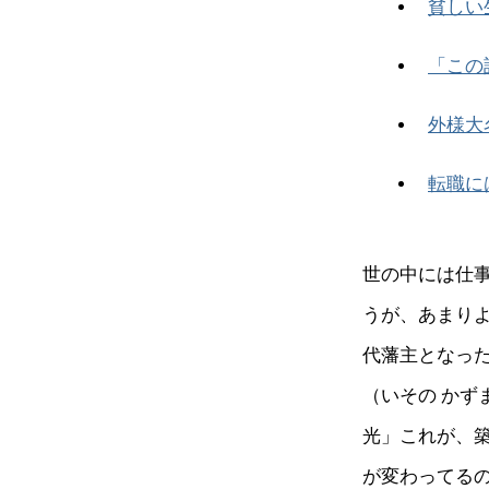
貧しい
「この
外様大
転職に
世の中には仕
うが、あまり
代藩主となっ
（いその か
光」これが、
が変わってるの