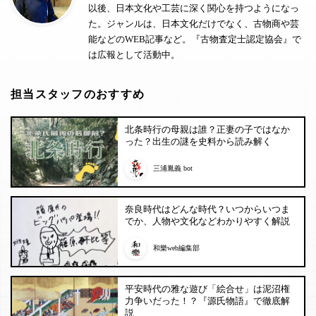
以後、日本文化や工芸に深く関心を持つようになっ
た。ジャンルは、日本文化だけでなく、古物商や芸
能などのWEB記事など。『古物査定士認定協会』で
は広報として活動中。
担当スタッフのおすすめ
北条時行の母親は誰？正妻の子ではなか
った？出生の謎を史料から読み解く
三浦胤義 bot
奈良時代はどんな時代？いつからいつま
でか、人物や文化などわかりやすく解説
和樂web編集部
平安時代の雅な遊び「絵合せ」は泥沼権
力争いだった！？『源氏物語』で徹底解
説