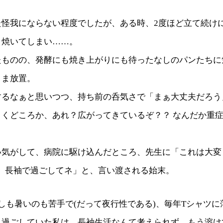
た怪我にならない程度でしたが、ある時、2度ほど立て続け
く焼いてしまい……。
たものの、発酵にも焼き上がりにも待ったなしのパンたちに
まま放置。
するなぁと思いつつ、持ち前の呑気さで「まぁ大丈夫だろう
引くどころか、あれ？広がってきているぞ？？ なんだか重
い気がして、病院に駆け込んだところ、先生に「これは大変
す。長袖で過ごしてネ」と、言い渡される始末。
しも暑いのも苦手で(だって夜行性である)、毎年Tシャツ
り過ごしていた私は、長袖生活なんて考えられず。もう溶け