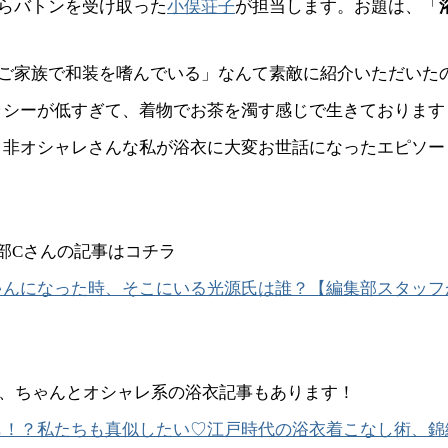
からバトンを受け取った
小俣荘子
が担当します。お題は、「
「ご家族で和装を嗜んでいる」なんて素敵に紹介いただいた
ラシーが低すぎて、着物でお茶を濁す感じで生きております
、非オシャレさんな私が浴衣に大変お世話になったエピソー
！
部Cさんの記事はコチラ
ゃんになった時、そこにいる光源氏は誰？【編集部スタッフ
は、ちゃんとオシャレ系の浴衣記事もあります！
も！？私たちも真似したい♡江戸時代の浴衣着こなし術、錦