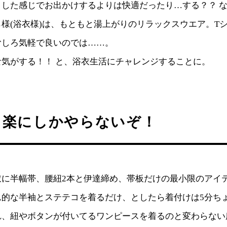
とした感じでお出かけするよりは快適だったり…する？？ 
様(浴衣様)は、もともと湯上がりのリラックスウエア。T
むしろ気軽で良いのでは……。
な気がする！！ と、浴衣生活にチャレンジすることに。
も楽にしかやらないぞ！
衣に半幅帯、腰紐2本と伊達締め、帯板だけの最小限のアイ
ム的な半袖とステテコを着るだけ、としたら着付けは5分ち
れ、紐やボタンが付いてるワンピースを着るのと変わらない