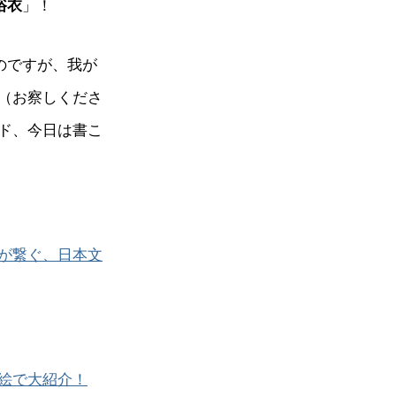
浴衣
」！
のですが、我が
（お察しくださ
ド、今日は書こ
が繋ぐ、日本文
絵で大紹介！