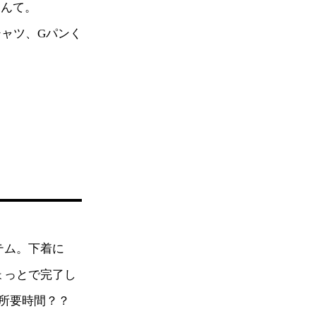
なんて。
シャツ、Gパンく
テム。下着に
ょっとで完了し
所要時間？？