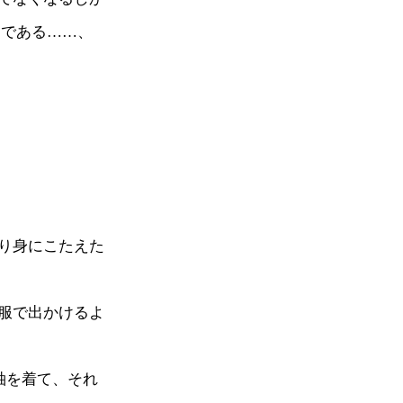
うである……、
り身にこたえた
服で出かけるよ
袖を着て、それ