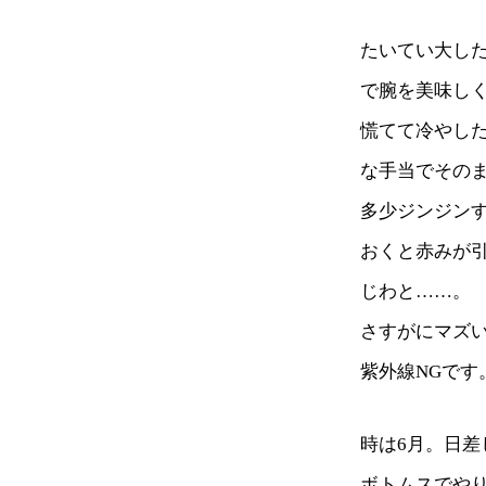
たいてい大し
で腕を美味し
慌てて冷やし
な手当でその
多少ジンジン
おくと赤みが
じわと……。
さすがにマズ
紫外線NGで
時は6月。日差
ボトムスでや