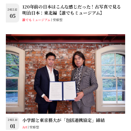
120年前の日本はこんな感じだった！古写真で見る
2022.12
明治日本：東北編【誰でもミュージアム】
05
誰でもミュージアム
安藤整
小学館と東京藝大が「包括連携協定」締結
2022.11
01
Art
安藤整