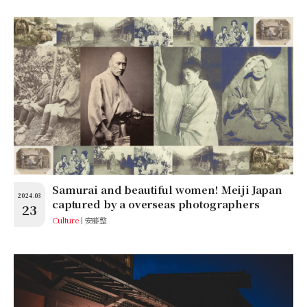
Samurai and beautiful women! Meiji Japan
2024.03
captured by a overseas photographers
23
Culture
安藤整