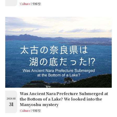
Culture
安藤整
Was Ancient Nara Prefecture Submerged at
the Bottom of a Lake? We looked into the
2024.03
31
Manyoshu mystery
Culture
安藤整