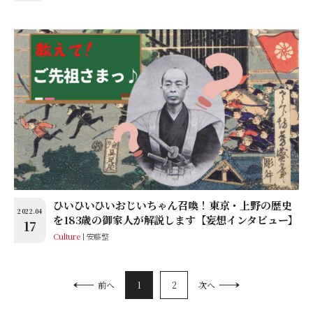
ひいひいひいおじいちゃん召喚！東京・上野の歴史
2022.04
を183歳の御家人が解説します【妄想インタビュー】
17
Culture
安藤整
1
2
前へ
次へ