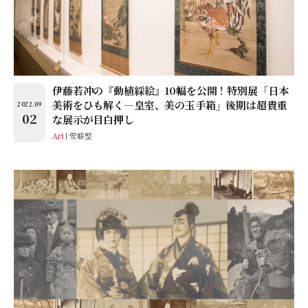
伊藤若冲の『動植綵絵』10幅を公開！特別展「日本
美術をひも解く―皇室、美の玉手箱」後期は超貴重
2022.09
02
な展示が目白押し
Art
安藤整