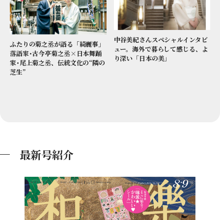
中谷美紀さんスペシャルインタビ
ふたりの菊之丞が語る「綺麗事」
ュー。海外で暮らして感じる、よ
落語家･古今亭菊之丞×日本舞踊
り深い「日本の美」
家･尾上菊之丞、伝統文化の“隣の
芝生”
最新号紹介