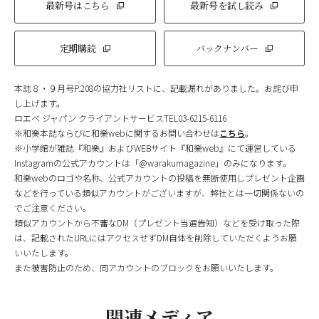
最新号はこちら
最新号を試し読み
定期購読
バックナンバー
本誌８・９月号P.208の協力社リストに、記載漏れがありました。お詫び申
し上げます。
ロエベ ジャパン クライアントサービスTEL03-6215-6116
※和樂本誌ならびに和樂webに関するお問い合わせは
こちら
。
※小学館が雑誌『和樂』およびWEBサイト『和樂web』にて運営している
Instagramの公式アカウントは「@warakumagazine」のみになります。
和樂webのロゴや名称、公式アカウントの投稿を無断使用しプレゼント企画
などを行っている類似アカウントがございますが、弊社とは一切関係ないの
でご注意ください。
類似アカウントから不審なDM（プレゼント当選告知）などを受け取った際
は、記載されたURLにはアクセスせずDM自体を削除していただくようお願
いいたします。
また被害防止のため、同アカウントのブロックをお願いいたします。
関連メディア