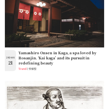
Yamashiro Onsen in Kaga, a spa loved by
Rosanjin. ‘Kai kaga’ and its pursuit in
2024.01
21
redefining beauty
Travel
安藤整