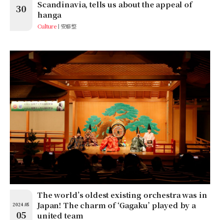
Scandinavia, tells us about the appeal of
30
hanga
Culture
安藤整
The world’s oldest existing orchestra was in
Japan! The charm of ‘Gagaku’ played by a
2024.05
05
united team