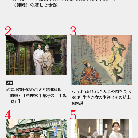
（淀殿）の悲しき素顔
連載
武者小路千家のお盆と精進料理
八百比丘尼とは？人魚の肉を食べ
（前編）【料理家 千麻子の「千歳
800年生きた女の生涯とその結末
一食」】
を解説