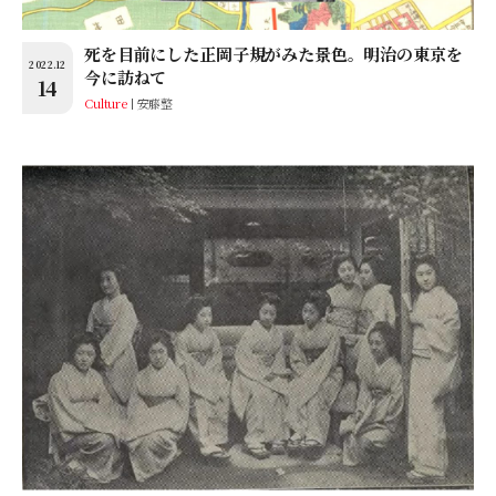
死を目前にした正岡子規がみた景色。明治の東京を
2022.12
今に訪ねて
14
Culture
安藤整