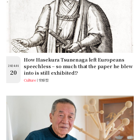
How Hasekura Tsunenaga left Europeans
speechless – so much that the paper he blew
2024.01
20
into is still exhibited!?
Culture
安藤整