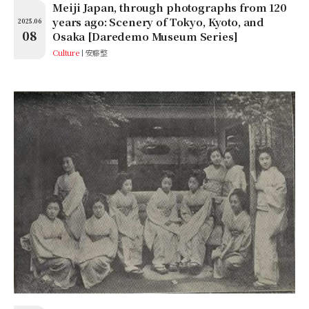
Meiji Japan, through photographs from 120
years ago: Scenery of Tokyo, Kyoto, and
2025.06
08
Osaka [Daredemo Museum Series]
Culture
安藤整