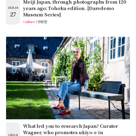
Meiji Japan, through photographs from 120
years ago: Tohoku edition. [Daredemo
2025.04
27
Museum Series]
Culture
安藤整
What led you to research Japan? Curator
Wagner, who promotes ukiyo-e in
2024.11