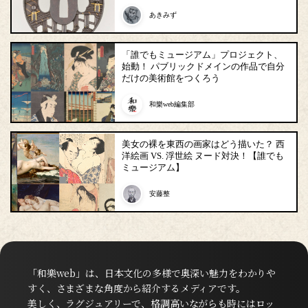
あきみず
「誰でもミュージアム」プロジェクト、
始動！ パブリックドメインの作品で自分
だけの美術館をつくろう
和樂web編集部
美女の裸を東西の画家はどう描いた？ 西
洋絵画 VS. 浮世絵 ヌード対決！【誰でも
ミュージアム】
安藤整
「和樂web」は、日本文化の多様で奥深い魅力をわかりや
すく、さまざまな角度から紹介するメディアです。
美しく、ラグジュアリーで、格調高いながらも時にはロッ