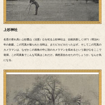
上杉神社
名君の誉れ高い上杉鷹山（治憲）公を祀る上杉神社は、比較的新しく1871（明治4）
年の創建。この写真が撮られた当時は、まだピカピカだったはず。そしてこの写真の
カメラマンは、なぜかこの画角の中に別のカメラマンを収めるという遊び心をここで
発揮。この写真集でこんな写真はこれだけ。偶然居合わせたのでしょうか。なんか気
になる。