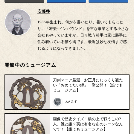
安藤整
1986年生まれ。何かを書いたり、書いてもらった
り。「雅楽×インバウンド」を主な事業とする小さな
会社もやっていますが、日々戦う相手は家に勝手に
住み着いている猫や鳩です。最近は妙な友情まで感
じるようになってきました。
開館中のミュージアム
刀剣マニア厳選！お正月にじっくり観た
い「おめでたい鐔」一挙公開！【誰でも
ミュージアム】
あきみず
画像で歴史クイズ！橋の上で戦うこの2
人、誰と誰？実は有名なあのシーンなん
です！【誰でもミュージアム】