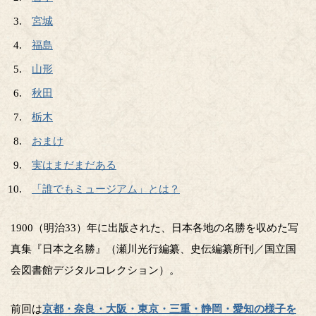
宮城
福島
山形
秋田
栃木
おまけ
実はまだまだある
「誰でもミュージアム」とは？
1900（明治33）年に出版された、日本各地の名勝を収めた写
真集『日本之名勝』（瀬川光行編纂、史伝編纂所刊／国立国
会図書館デジタルコレクション）。
前回は
京都・奈良・大阪・東京・三重・静岡・愛知の様子を