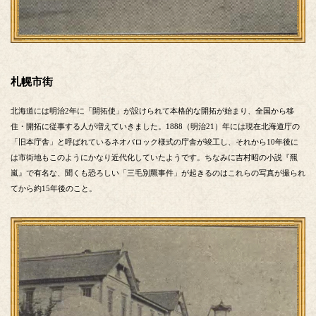
札幌市街
北海道には明治2年に「開拓使」が設けられて本格的な開拓が始まり、全国から移
住・開拓に従事する人が増えていきました。1888（明治21）年には現在北海道庁の
「旧本庁舎」と呼ばれているネオバロック様式の庁舎が竣工し、それから10年後に
は市街地もこのようにかなり近代化していたようです。ちなみに吉村昭の小説『羆
嵐』で有名な、聞くも恐ろしい「三毛別羆事件」が起きるのはこれらの写真が撮られ
てから約15年後のこと。