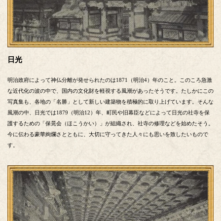
日光
明治政府によって神仏分離が発せられたのは1871（明治4）年のこと。このころ急激
な近代化の波の中で、国内の文化財を軽視する風潮があったそうです。たしかにこの
写真集も、各地の「名勝」として新しい建築物を積極的に取り上げています。そんな
風潮の中、日光では1879（明治12）年、町民や旧幕臣などによって日光の社寺を保
護するための「保晃会（ほこうかい）」が組織され、社寺の修理などを始めたそう。
今に伝わる豪華絢爛さとともに、大切に守ってきた人々にも思いを致したいもので
す。