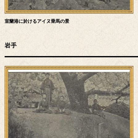
室蘭港に於けるアイヌ乗馬の景
岩手