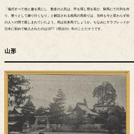
「儀式すべて他と趣を異にし、数多の人民は、甲を環し冑を装ひ、騎馬にて行列を作
り、整々として練り行くなり」と解説される相馬の馬祭りは、当時も今と変わらず街
の人々の間で親しまれていたよう。馬は在来馬でしょうか。ちなみにサラブレッドが
日本に初めて輸入されたのは1877（明治10）年のことだそうです。
山形