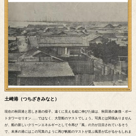
土崎港（つちざきみなと）
現在の秋田港と思しき港の様子。遠くに見える縦に伸びた線は、秋田港の象徴・ポー
トタワーセリオン……ではなく、大型船のマストでしょう。写真とは関係ありません
が、船の新しいクリーンエネルギーとして今再び「風」の力が注目されているそう
で、未来の港にはこの写真のように再び帆船のマストが並ぶ風景が広がるかもしれま