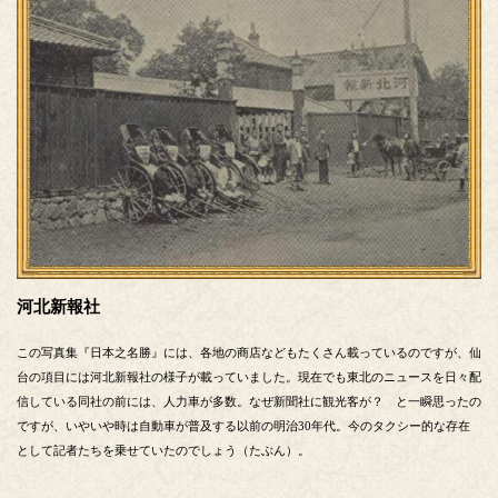
河北新報社
この写真集『日本之名勝』には、各地の商店などもたくさん載っているのですが、仙
台の項目には河北新報社の様子が載っていました。現在でも東北のニュースを日々配
信している同社の前には、人力車が多数。なぜ新聞社に観光客が？ と一瞬思ったの
ですが、いやいや時は自動車が普及する以前の明治30年代。今のタクシー的な存在
として記者たちを乗せていたのでしょう（たぶん）。