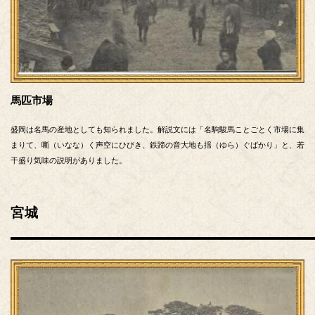
馬匹市場
盛岡は名馬の産地としても知られました。解説文には「名駒駿馬ことごとく市場に集
まりて、嘶（いなな）く声空にひびき、鉄蹄の音大地も揺（ゆら）ぐばかり」と、若
干盛り気味の説明がありました。
宮城