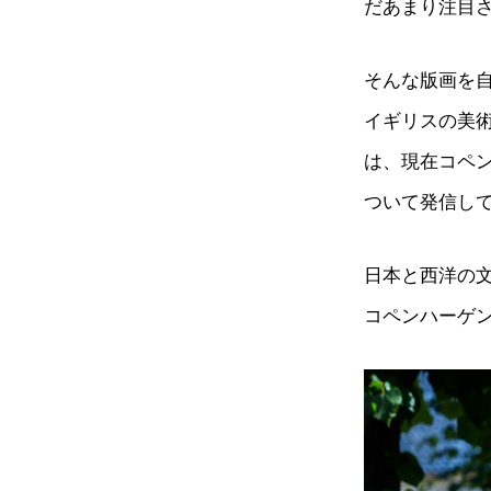
だあまり注目
そんな版画を
イギリスの美
は、現在コペ
ついて発信し
日本と西洋の
コペンハーゲ