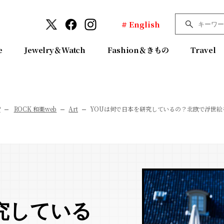
# English
e
Jewelry＆Watch
Fashion＆きもの
Travel
P
ROCK 和樂web
Art
YOUは何で日本を研究しているの？北欧で浮世
究している