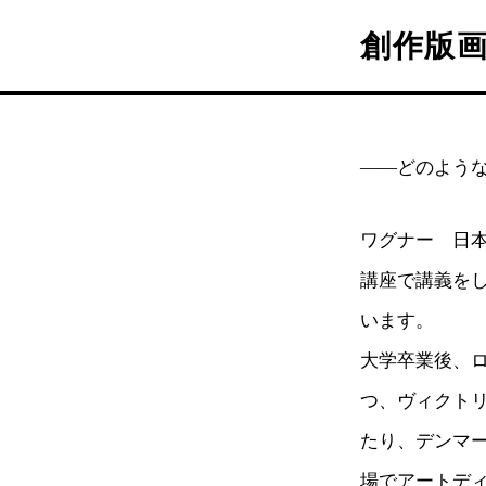
創作版
——どのよう
ワグナー 日
講座で講義を
います。
大学卒業後、
つ、ヴィクト
たり、デンマ
場でアートデ