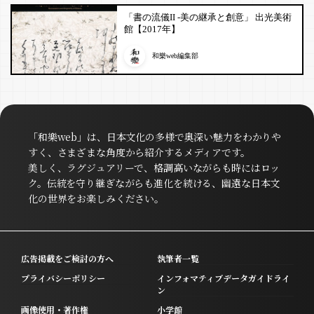
「書の流儀II -美の継承と創意」 出光美術
館【2017年】
和樂web編集部
「和樂web」は、日本文化の多様で奥深い魅力をわかりや
すく、さまざまな角度から紹介するメディアです。
美しく、ラグジュアリーで、格調高いながらも時にはロッ
ク。伝統を守り継ぎながらも進化を続ける、幽遠な日本文
化の世界をお楽しみください。
広告掲載をご検討の方へ
執筆者一覧
プライバシーポリシー
インフォマティブデータガイドライ
ン
画像使用・著作権
小学館