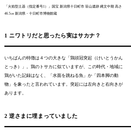
「火焰型土器（指定番号1）」国宝 新潟県十日町市 笹山遺跡 縄文中期 高さ
46.5㎝ 新潟県・十日町市博物館蔵
1 ニワトリだと思ったら実はサカナ？
いちばんの特徴は４つの大きな「鶏頭冠突起（けいとうかん
とっき）」。鶏のトサカに似ていますが、この時代・地域に
鶏がいた記録はなく、「水面を跳ねる魚」か「四本脚の動
物」を象ったと言われています。突起には左向きと右向きが
あります。
2 逆さまに埋まっていました