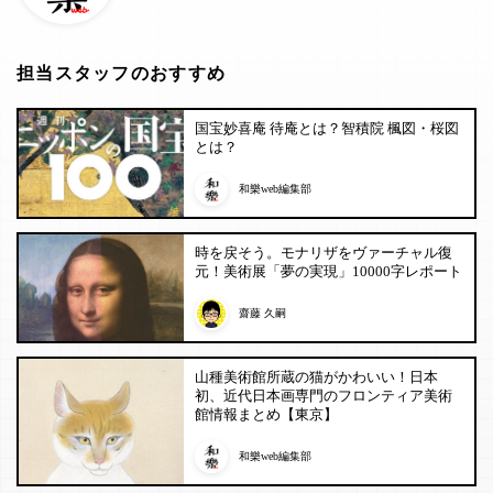
担当スタッフのおすすめ
国宝妙喜庵 待庵とは？智積院 楓図・桜図
とは？
和樂web編集部
時を戻そう。モナリザをヴァーチャル復
元！美術展「夢の実現」10000字レポート
齋藤 久嗣
山種美術館所蔵の猫がかわいい！日本
初、近代日本画専門のフロンティア美術
館情報まとめ【東京】
和樂web編集部