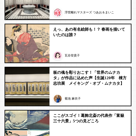
浮世離れマスターズ つあお＆まいこ
えっ、あの有名絵師も！？ 春画を描いて
いたのは誰？
瓦谷登貴子
板の魂を彫りおこす！「世界のムナカ
タ」が作品に込めた声【生誕120年 棟方
志功展 メイキング・オブ・ムナカタ】
菊池 麻衣子
ここがスゴイ！葛飾北斎の代表作「富嶽
三十六景」5つの見どころ