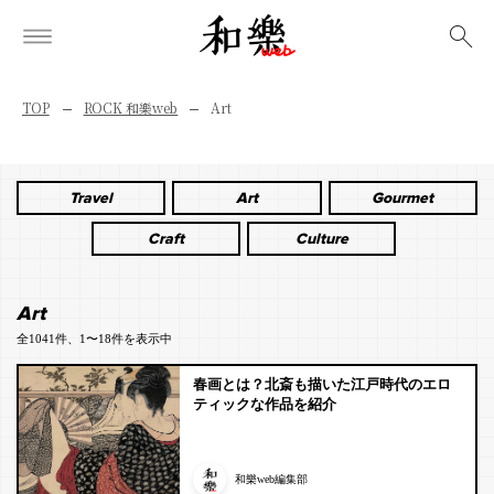
検索
TOP
ROCK 和樂web
Art
Travel
Art
Gourmet
Craft
Culture
Art
全1041件、1〜18件を表示中
春画とは？北斎も描いた江戸時代のエロ
ティックな作品を紹介
和樂web編集部