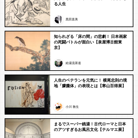
る人生
黒田直美
知られざる「床の間」の悲劇！ 日本画家
の死闘バトルが面白い【泉屋博古館東
京】
給湯流茶道
人生のベテランを元気に！ 横尾忠則の境
地「朦朧体」の表現とは【寒山百得展】
小川 敦生
まるでスーパー銭湯！古代ローマと日本
のアツすぎるお風呂文化【テルマエ展】