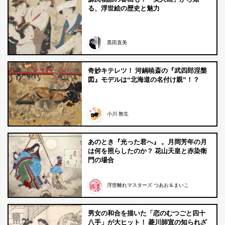
る、浮世絵の歴史と魅力
黒田直美
奇妙キテレツ！ 河鍋暁斎の『武四郎涅槃
図』モデルは“北海道の名付け親”！？
小川 敦生
あのとき『光った君へ』 。月岡芳年の月
は何を照らしたのか？ 花山天皇と赤染衛
門の場合
浮世離れマスターズ つあお＆まいこ
男女の和合を描いた「恋のむつごと四十
八手」が大ヒット！ 菱川師宣の知られざ