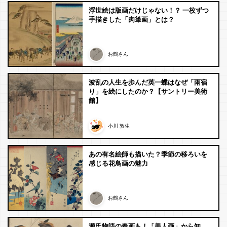
浮世絵は版画だけじゃない！？ 一枚ずつ
手描きした「肉筆画」とは？
お鶴さん
波乱の人生を歩んだ英一蝶はなぜ「雨宿
り」を絵にしたのか？【サントリー美術
館】
小川 敦生
あの有名絵師も描いた？季節の移ろいを
感じる花鳥画の魅力
お鶴さん
源氏物語の春画も！「美人画」から知