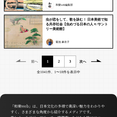
和樂web編集部
虫が恋をして、歌を詠む！ 日本美術で知
る共存社会【虫めづる日本の人々/サント
リー美術館】
菊池 麻衣子
前へ
1
2
3
次へ
全1041件、1〜18件を表示中
「和樂web」は、日本文化の多様で奥深い魅力をわかりや
すく、さまざまな角度から紹介するメディアです。