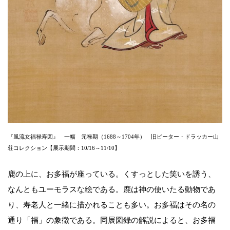
『風流女福禄寿図』 一幅 元禄期（1688～1704年） 旧ピーター・ドラッカー山
荘コレクション【展示期間：10/16～11/10】
鹿の上に、お多福が座っている。くすっとした笑いを誘う、
なんともユーモラスな絵である。鹿は神の使いたる動物であ
り、寿老人と一緒に描かれることも多い。お多福はその名の
通り「福」の象徴である。同展図録の解説によると、お多福