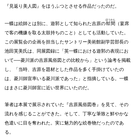
『見返り美人図』をほうふつとさせる作品だったのだ。
ほうかん
一蝶は絵師とは別に、遊郭として知られた吉原の
幇間
（宴席
で客の機嫌を取る太鼓持ちのこと）としても活動していた。
この展覧会の企画を担当したサントリー美術館副学芸部長の
池田芙美氏は、同展図録に「英一蝶における遊郭の表現にお
いて──菱川派の吉原風俗図との比較から」という論考を掲載
し、「当時、吉原を題材とした作品を多く手掛けていたの
は、菱川師宣率いる菱川派であった」と指摘している。一蝶
はまさに菱川師宣に近い世界にいたのだ。
筆者は本展で展示されていた『吉原風俗図巻』を見て、その
流れを感じることができた。そして、丁寧な筆致と鮮やかな
色遣いに目を奪われた。実に魅力的な絵巻物だったのであ
る。