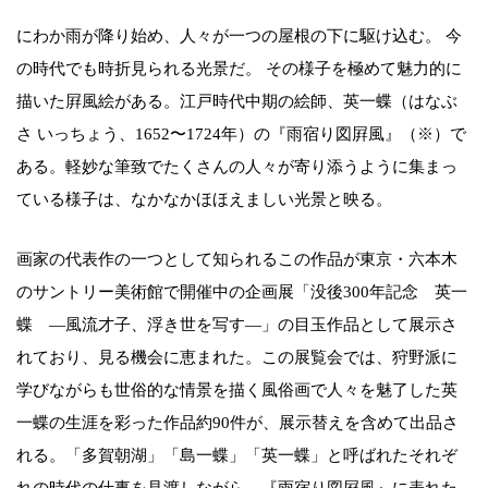
にわか雨が降り始め、人々が一つの屋根の下に駆け込む。 今
の時代でも時折見られる光景だ。 その様子を極めて魅力的に
描いた屛風絵がある。江戸時代中期の絵師、英一蝶（はなぶ
さ いっちょう、1652〜1724年）の『雨宿り図屛風』（※）で
ある。軽妙な筆致でたくさんの人々が寄り添うように集まっ
ている様子は、なかなかほほえましい光景と映る。
画家の代表作の一つとして知られるこの作品が東京・六本木
のサントリー美術館で開催中の企画展「没後300年記念 英一
蝶 ―風流才子、浮き世を写す―」の目玉作品として展示さ
れており、見る機会に恵まれた。この展覧会では、狩野派に
学びながらも世俗的な情景を描く風俗画で人々を魅了した英
一蝶の生涯を彩った作品約90件が、展示替えを含めて出品さ
れる。「多賀朝湖」「島一蝶」「英一蝶」と呼ばれたそれぞ
れの時代の仕事を見渡しながら、『雨宿り図屛風』に表れた