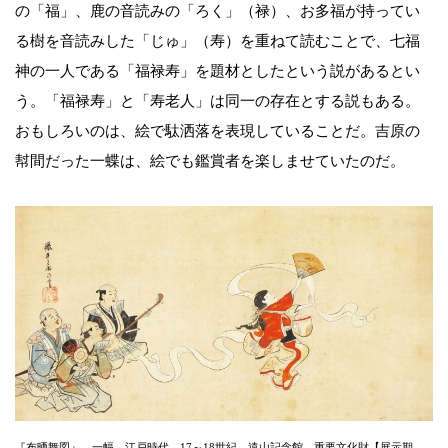
の「福」、鹿の音読みの「ろく」（禄）、お多福が持ってい
る樹を音読みした「じゅ」（寿）を重ねて読むことで、七福
神の一人である「福禄寿」を題材としたという説があるとい
う。「福禄寿」と「寿老人」は同一の存在とする説もある。
おもしろいのは、絵で駄洒落を表現していることだ。吉原の
幇間だった一蝶は、絵でも鑑賞者を楽しませていたのだ。
『布晒舞図』 一幅 江戸時代 17～18世紀 遠山記念館 重要文化財【展示期