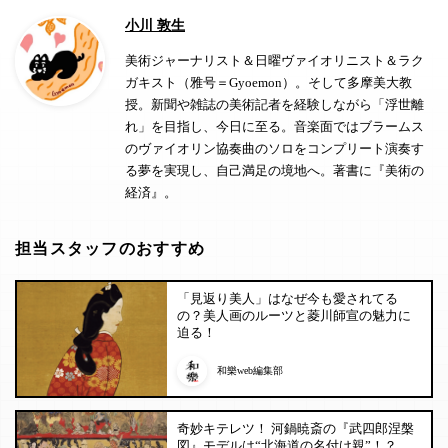
小川 敦生
美術ジャーナリスト＆日曜ヴァイオリニスト＆ラク
ガキスト（雅号＝Gyoemon）。そして多摩美大教
授。新聞や雑誌の美術記者を経験しながら「浮世離
れ」を目指し、今日に至る。音楽面ではブラームス
のヴァイオリン協奏曲のソロをコンプリート演奏す
る夢を実現し、自己満足の境地へ。著書に『美術の
経済』。
担当スタッフのおすすめ
「見返り美人」はなぜ今も愛されてる
の？美人画のルーツと菱川師宣の魅力に
迫る！
和樂web編集部
奇妙キテレツ！ 河鍋暁斎の『武四郎涅槃
図』モデルは“北海道の名付け親”！？