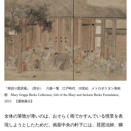
『雨宿り図屛風』（部分） 六曲一隻 江戸時代 18世紀 メトロポリタン美術
館 Mary Griggs Burke Collection, Gift of the Mary and Jackson Burke Foundation,
2015 【通期展示】
全体の筆致が薄いのは、おそらく雨でかすんでいる情景を表
現しようとしたためだ。画面中央の軒下には、琵琶法師、獅