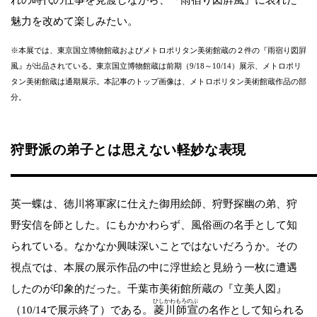
魅力を改めて楽しみたい。
※本展では、東京国立博物館蔵およびメトロポリタン美術館蔵の２件の『雨宿り図屛
風』が出品されている。東京国立博物館蔵は前期（9/18～10/14）展示、メトロポリ
タン美術館蔵は通期展示。本記事のトップ画像は、メトロポリタン美術館蔵作品の部
分。
狩野派の弟子とは思えない軽妙な表現
英一蝶は、徳川将軍家に仕えた御用絵師、狩野探幽の弟、狩
野安信を師とした。にもかかわらず、風俗画の名手として知
られている。なかなか興味深いことではないだろうか。その
視点では、本展の展示作品の中に浮世絵と見紛う一枚に遭遇
したのが印象的だった。千葉市美術館所蔵の『立美人図』
ひしかわもろのぶ
（10/14で展示終了）である。
菱川師宣
の名作として知られる