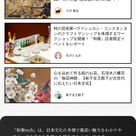
小川 敦生
時の芸術家─ヴァシュロン・コンスタンタ
ンのクラフトマンシップを体感するワー
クショップを開催！『和樂』読者限定イ
ベントをレポート
石川ともみ
心を込めて作る紙のお花。石清水八幡宮
の「御花神饌」【彬子女王殿下が次世代
に伝えたい日本文化】
彬子女王殿下
「和樂web」は、日本文化の多様で奥深い魅力をわかりや