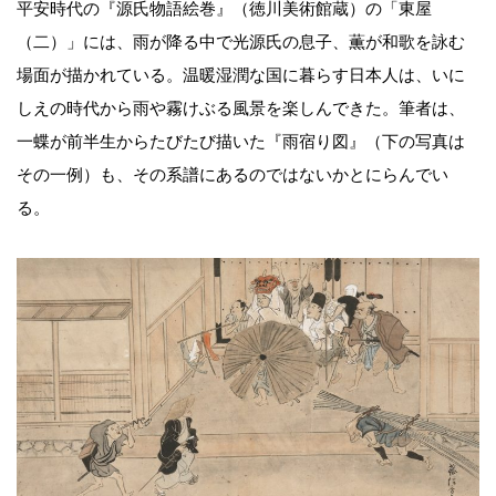
平安時代の『源氏物語絵巻』（徳川美術館蔵）の「東屋
（二）」には、雨が降る中で光源氏の息子、薫が和歌を詠む
場面が描かれている。温暖湿潤な国に暮らす日本人は、いに
しえの時代から雨や霧けぶる風景を楽しんできた。筆者は、
一蝶が前半生からたびたび描いた『雨宿り図』（下の写真は
その一例）も、その系譜にあるのではないかとにらんでい
る。