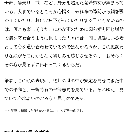
子舞、魚売り、武士​​など、身分を超えた老若男女が集まって
いる。犬までいるところが心憎く、破れ傘の隙間から顔を覗
かせていたり、柱にぶら下がっていたりする子どもがいるの
は、何とも楽しそうだ。にわか雨のために図らずも同じ場所
で肩を寄せ合うように集まった人々は皆、同じ境遇にいる者
として心を通い合わせているのではなかろうか。この風変わ
りな絵がそこはかとなく親しみを感じさせるのは、おそらく
その心が見る者に伝わってくるからだ。
筆者はこの絵の表現に、徳川の世の中が安定を見せてきた中
での平和と、一蝶特有の平等志向を見ている。それゆえ、見
ていて心地よいのだろうと思うのである。
＊本記事に掲載した作品の作者は、すべて英一蝶です。