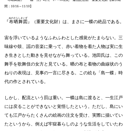
間：10/16～11/10】
ぬのさらしまいず
『
布晒舞図
』（重要文化財）は、まさに一蝶の絶品である。
宙を浮いているようなふわふわとした感覚がたまらない。三
味線や鼓、謡の音楽に乗って、赤い着物を着た人物は実に生
き生きとした動きを見せながら舞っている。池田氏は、この
舞手を歌舞伎の女方と見ている。晒の布と着物の曲線状のう
ねりの表現は、見事の一言に尽きる。この絵も「島一蝶」時
代の作とされている。
しかし、配流という罰は重い。一蝶は島に渡ると、一生江戸
には戻ることができないと覚悟したという。ただし、島にい
ても江戸からたくさんの絵画の注文を受け、実際に描いてい
たというから、例えば牢獄暮らしのような生活をしていたわ