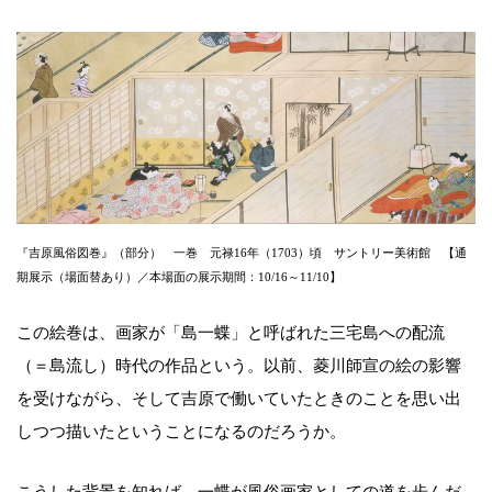
『吉原風俗図巻』（部分） 一巻 元禄16年（1703）頃 サントリー美術館 【通
期展示（場面替あり）／本場面の展示期間：10/16～11/10】
この絵巻は、画家が「島一蝶」と呼ばれた三宅島への配流
（＝島流し）時代の作品という。以前、菱川師宣の絵の影響
を受けながら、そして吉原で働いていたときのことを思い出
しつつ描いたということになるのだろうか。