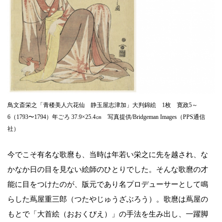
鳥文斎栄之「青楼美人六花仙 静玉屋志津加」大判錦絵 1枚 寛政5～
6（1793〜1794）年ごろ 37.9×25.4㎝ 写真提供/Bridgeman Images（PPS通信
社）
今でこそ有名な歌麿も、当時は年若い栄之に先を越され、な
かなか日の目を見ない絵師のひとりでした。そんな歌麿の才
能に目をつけたのが、版元であり名プロデューサーとして鳴
らした蔦屋重三郎（つたやじゅうざぶろう）。歌麿は蔦屋の
もとで「大首絵（おおくびえ）」の手法を生み出し、一躍脚