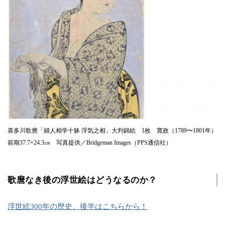
喜多川歌麿「婦人相学十躰 浮気之相」大判錦絵 1枚 寛政（1789〜1801年）
前期37.7×24.3㎝ 写真提供／Bridgeman Images（PPS通信社）
歌麿なき後の浮世絵はどうなるのか？
浮世絵300年の歴史、後半はこちらから！