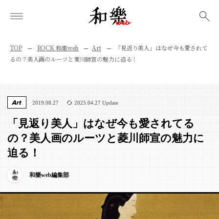
検索
TOP
ROCK 和樂web
Art
「見返り美人」はなぜ今も愛されて
るの？美人画のルーツと菱川師宣の魅力に迫る！
Art
2019.08.27
2025.04.27 Update
「見返り美人」はなぜ今も愛されてる
の？美人画のルーツと菱川師宣の魅力に
迫る！
和樂web編集部