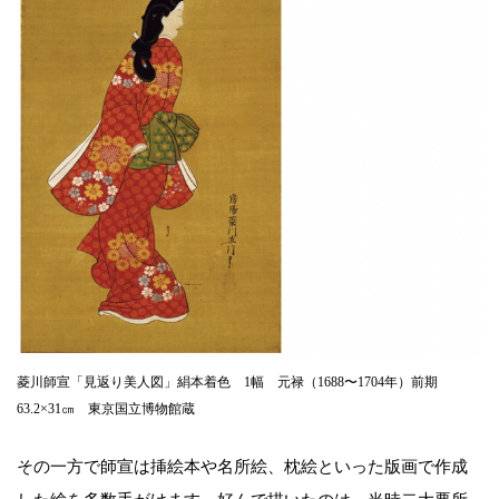
菱川師宣「見返り美人図」絹本着色 1幅 元禄（1688〜1704年）前期
63.2×31㎝ 東京国立博物館蔵
その一方で師宣は挿絵本や名所絵、枕絵といった版画で作成