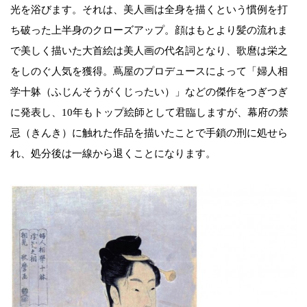
光を浴びます。それは、美人画は全身を描くという慣例を打
ち破った上半身のクローズアップ。顔はもとより髪の流れま
で美しく描いた大首絵は美人画の代名詞となり、歌麿は栄之
をしのぐ人気を獲得。蔦屋のプロデュースによって「婦人相
学十躰（ふじんそうがくじったい）」などの傑作をつぎつぎ
に発表し、10年もトップ絵師として君臨しますが、幕府の禁
忌（きんき）に触れた作品を描いたことで手鎖の刑に処せら
れ、処分後は一線から退くことになります。