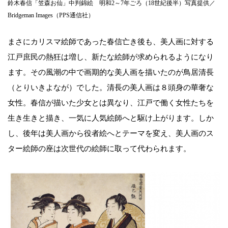
鈴木春信「笠森お仙」中判錦絵 明和2～7年ごろ（18世紀後半）写真提供／
Bridgeman Images（PPS通信社）
まさにカリスマ絵師であった春信亡き後も、美人画に対する
江戸庶民の熱狂は増し、新たな絵師が求められるようになり
ます。その風潮の中で画期的な美人画を描いたのが鳥居清長
（とりいきよなが）でした。清長の美人画は８頭身の華奢な
女性。春信が描いた少女とは異なり、江戸で働く女性たちを
生き生きと描き、一気に人気絵師へと駆け上がります。しか
し、後年は美人画から役者絵へとテーマを変え、美人画のス
ター絵師の座は次世代の絵師に取って代わられます。