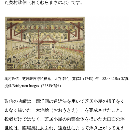
た奥村政信（おくむらまさのぶ）です。
奥村政信「芝居狂言浮絵根元」大判漆絵 寛保3（1743）年 32.4×45.9㎝ 写真
提供/Bridgeman Images（PPS通信社）
政信の功績は、西洋画の遠近法を用いて芝居小屋の様子をく
まなく描いた「大浮絵（おおうきえ）」を完成させたこと。
役者だけではなく、芝居小屋の内部全体を描いた大画面の浮
世絵は、臨場感にあふれ、遠近法によって浮き上がって見え