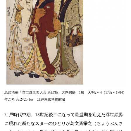
鳥居清長「当世遊里美人合 辰巳艶」大判錦絵 1枚 天明2～4（1782～1784）
年ごろ 38.2×25.1㎝ 江戸東京博物館蔵
江戸時代中期、18世紀後半になって最盛期を迎えた浮世絵界
に現れた新たなスターのひとりが鳥文斎栄之（ちょうぶんさ