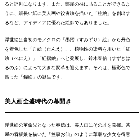
ると評判になります。また、部屋の柱に貼ることができるよ
うに、細長い紙に美人画や役者絵を描いた「柱絵」を創出す
るなど、アイディアに優れた絵師でもありました。
浮世絵は当初のモノクロの「墨摺（すみずり）絵」から丹色
を着色した「丹絵（たんえ）」、植物性の染料を用いた「紅
絵（べにえ）」「紅摺絵」へと発展し、鈴木春信（すずきは
るのぶ）によって大きな変革を迎えます。それは、極彩色で
摺った「錦絵」の誕生です。
美人画全盛時代の幕開き
浮世絵の革命児となった春信は、美人画にその才を発揮。茶
屋の看板娘を描いた「笠森お仙」のように華奢な少女を得意