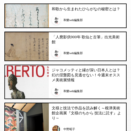
和歌から生まれたひらがなの秘密とは？
和樂web編集部
「人麿影供900年 歌仙と古筆」出光美術
館
和樂web編集部
ジャコメッティと縁が深い日本人とは？
幻の涅槃図も見逃せない！今週末オスス
メ美術展情報
和樂web編集部
文様と技法で作品を読み解く～根津美術
館企画展『文様のちから 技法に託す』よ
り～
中野昭子