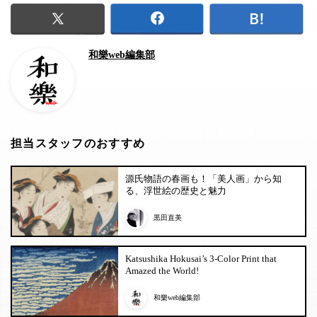
和樂web編集部
担当スタッフのおすすめ
源氏物語の春画も！「美人画」から知
る、浮世絵の歴史と魅力
黒田直美
Katsushika Hokusai’s 3-Color Print that
Amazed the World!
和樂web編集部