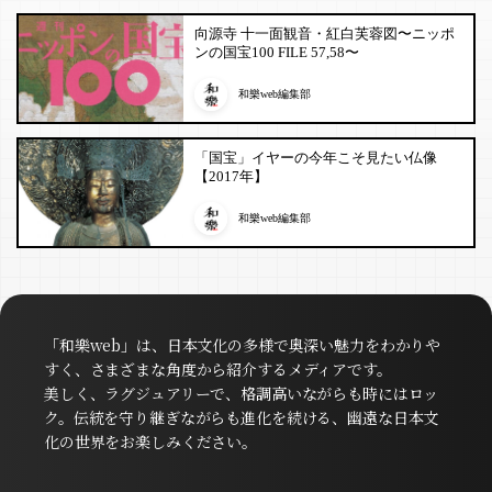
向源寺 十一面観音・紅白芙蓉図〜ニッポ
ンの国宝100 FILE 57,58〜
和樂web編集部
「国宝」イヤーの今年こそ見たい仏像
【2017年】
和樂web編集部
「和樂web」は、日本文化の多様で奥深い魅力をわかりや
すく、さまざまな角度から紹介するメディアです。
美しく、ラグジュアリーで、格調高いながらも時にはロッ
ク。伝統を守り継ぎながらも進化を続ける、幽遠な日本文
化の世界をお楽しみください。