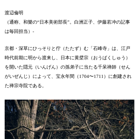
渡辺倫明
（通称、和樂の“日本美術部長”。白洲正子、伊藤若冲の記事
は毎回担当）-
京都・深草にひっそりと佇（たたず）む「石峰寺」は、江戸
時代前期に明から渡来し、日本に黄檗宗（おうばくしゅう）
を開いた隠元（いんげん）の孫弟子に当たる千呆禅師（せん
がいぜんじ）によって、宝永年間（1704〜1711）に創建され
た禅宗寺院である。