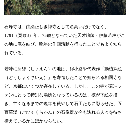
石峰寺は、由緒正しき禅寺として名高いだけでなく、
1791（寛政3）年、75歳となっていた天才絵師・伊藤若冲がこ
の地に庵を結び、晩年の作画活動を行ったことでもよく知ら
れている。
若冲に所縁（しょえん）の地は、錦小路や代表作「動植綵絵
（どうしょくさいえ）」を寄進したことで知られる相国寺な
ど、京都にいくつか存在している。しかし、この寺が若冲フ
ァンにとって特別な場所となっているのは、彼が下絵を描
き、亡くなるまでの晩年を費やして石工たちに彫らせた、五
百羅漢（ごひゃくらかん）の石像群が今も訪れる人々を待ち
構えているかにほかならない。