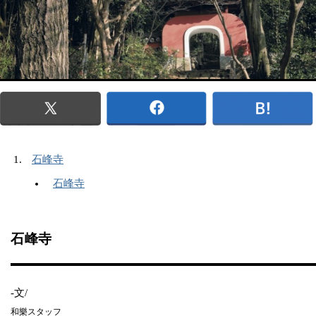
石峰寺
石峰寺
石峰寺
-文/
和樂スタッフ