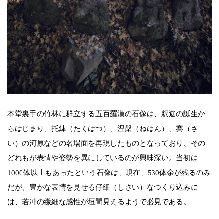
本堂裏手の竹林に群立する五百羅漢の石像は、釈迦の誕生か
らはじまり、托鉢（たくはつ）、涅槃（ねはん）、賽（さ
い）の河原などの名場面を再現したものとなっており、その
どれもが表情や姿勢を異にしているのが興味深い。当初は
1000体以上もあったという石像は、現在、530体余が残るのみ
だが、豊かな表情を見せる仔細（しさい）なつくり込みに
は、若冲の繊細な感性が垣間見えるようで必見である。