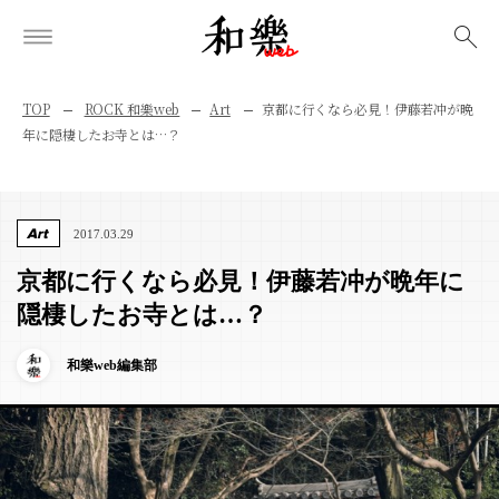
検索
TOP
ROCK 和樂web
Art
京都に行くなら必見！伊藤若冲が晩
年に隠棲したお寺とは…？
Art
2017.03.29
京都に行くなら必見！伊藤若冲が晩年に
隠棲したお寺とは…？
和樂web編集部