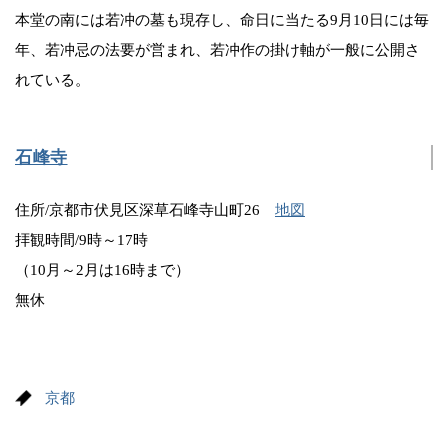
本堂の南には若冲の墓も現存し、命日に当たる9月10日には毎
年、若冲忌の法要が営まれ、若冲作の掛け軸が一般に公開さ
れている。
石峰寺
住所/京都市伏見区深草石峰寺山町26
地図
拝観時間/9時～17時
（10月～2月は16時まで）
無休
京都