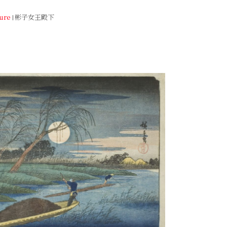
ure
彬子女王殿下