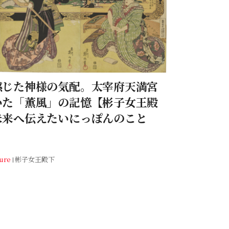
感じた神様の気配。太宰府天満宮
いた「薫風」の記憶【彬子女王殿
未来へ伝えたいにっぽんのこと
ure
彬子女王殿下