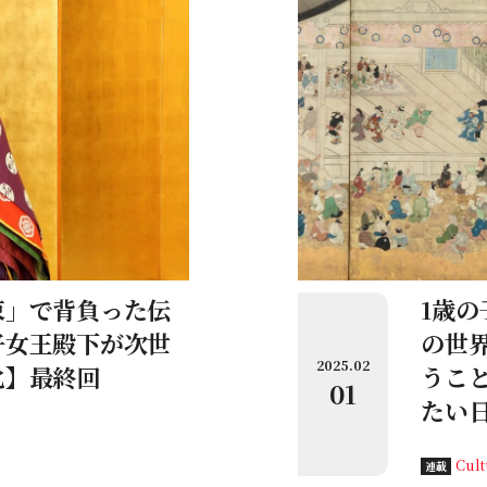
束」で背負った伝
1歳
子女王殿下が次世
の世
2025.02
化】最終回
うこ
01
たい
Cult
連載