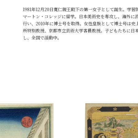
1981年12月20日寬仁親王殿下の第一女子として誕生。学
マートン・コレッジに留学。日本美術史を専攻し、海外に
行い、2010年に博士号を取得。女性皇族として博士号は
所特別教授、京都市立芸術大学客員教授。子どもたちに日
し、全国で活動中。