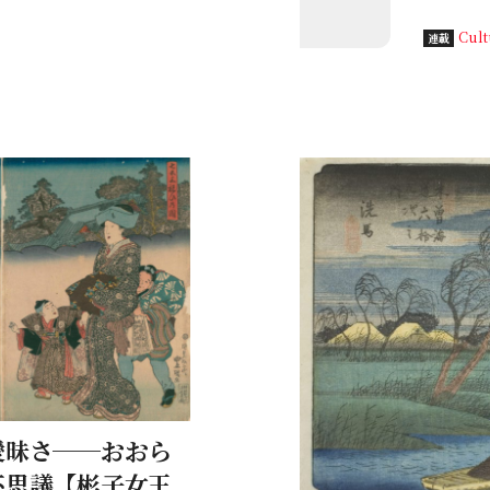
Cult
連載
曖昧さ──おおら
不思議【彬子女王