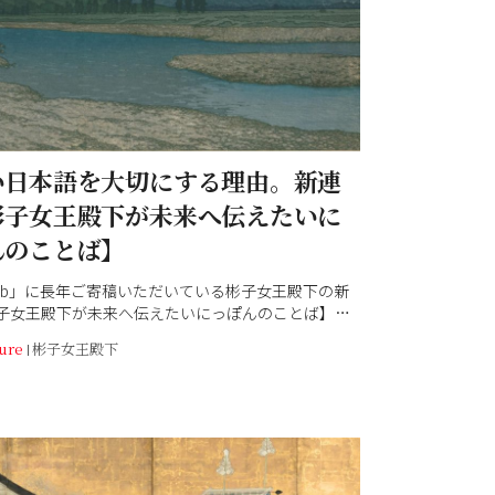
い日本語を大切にする理由。新連
彬子女王殿下が未来へ伝えたいに
んのことば】
eb」に長年ご寄稿いただいている彬子女王殿下の新
子女王殿下が未来へ伝えたいにっぽんのことば】が
した。日本語のもつ美しさと、その言葉に宿る心を
ure
彬子女王殿下
繋いでいきます。