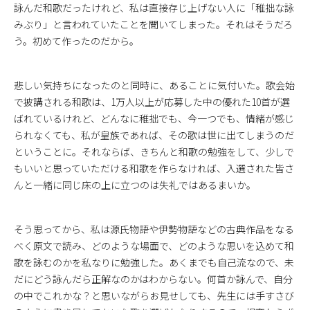
詠んだ和歌だったけれど、私は直接存じ上げない人に「稚拙な詠
みぶり」と言われていたことを聞いてしまった。それはそうだろ
う。初めて作ったのだから。
悲しい気持ちになったのと同時に、あることに気付いた。歌会始
で披講される和歌は、1万人以上が応募した中の優れた10首が選
ばれているけれど、どんなに稚拙でも、今一つでも、情緒が感じ
られなくても、私が皇族であれば、その歌は世に出てしまうのだ
ということに。それならば、きちんと和歌の勉強をして、少しで
もいいと思っていただける和歌を作らなければ、入選された皆さ
んと一緒に同じ床の上に立つのは失礼ではあるまいか。
そう思ってから、私は源氏物語や伊勢物語などの古典作品をなる
べく原文で読み、どのような場面で、どのような思いを込めて和
歌を詠むのかを私なりに勉強した。あくまでも自己流なので、未
だにどう詠んだら正解なのかはわからない。何首か詠んで、自分
の中でこれかな？と思いながらお見せしても、先生には手すさび