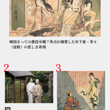
戦国きっての悪役令嬢？秀吉が溺愛した年下妻・茶々
（淀殿）の悲しき素顔
連載