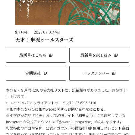
8,9月号
2026.07.01発売
天才！ 琳派オールスターズ
最新号はこちら
最新号を試し読み
定期購読
バックナンバー
本誌８・９月号P.208の協力社リストに、記載漏れがありました。お詫び申
し上げます。
ロエベ ジャパン クライアントサービスTEL03-6215-6116
※和樂本誌ならびに和樂webに関するお問い合わせは
こちら
。
※小学館が雑誌『和樂』およびWEBサイト『和樂web』にて運営している
Instagramの公式アカウントは「@warakumagazine」のみになります。
和樂webのロゴや名称、公式アカウントの投稿を無断使用しプレゼント企画
などを行っている類似アカウントがございますが、弊社とは一切関係ないの