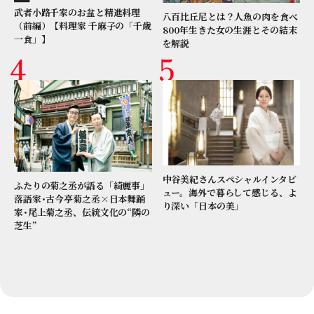
武者小路千家のお盆と精進料理
八百比丘尼とは？人魚の肉を食べ
（前編）【料理家 千麻子の「千歳
800年生きた女の生涯とその結末
一食」】
を解説
中谷美紀さんスペシャルインタビ
ふたりの菊之丞が語る「綺麗事」
ュー。海外で暮らして感じる、よ
落語家･古今亭菊之丞×日本舞踊
り深い「日本の美」
家･尾上菊之丞、伝統文化の“隣の
芝生”