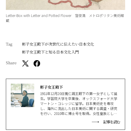
Letter-Box with Letter and Potted Flower
窪俊満 メトロポリタン美術館
蔵
Tag
彬子女王殿下が次世代に伝えたい日本文化
彬子女王殿下と知る日本文化入門
Share
彬子女王殿下
1981年12月20日寬仁親王殿下の第一女子として誕
生。学習院大学を卒業後、オックスフォード大学
マートン・コレッジに留学。日本美術史を専攻
し、海外に流出した日本美術に関する調査・研究
を行い、2010年に博士号を取得。女性皇族として
博士号は史上初。現在、京都産業大学日本文化研
記事を読む
究所特別教授、京都市立芸術大学客員教授。子ど
もたちに日本文化を伝えるための「心游舎」を創