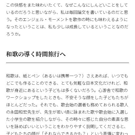
この快感をまた味わいたくて、なぜこんなにしんどいことをして
いるのだろうと思いながら、私は毎回論文を書いているのだと思
う。そのエンジェル・モーメントを歌作の時にも味わえるように
なったということは、私も少しは成長しているということなのだ
ろうか。
和歌の導く時間旅行へ
和歌は、紙とペン（あるいは携帯一つ？）さえあれば、いつでも
どこでも作ることのできる、とても気軽な日本文化だけれど、和
歌が身近にあるという子どもは多くないだろう。心游舎で和歌の
ワークショップをしたときも、不安そうな顔をした子どもたちが
ほとんどだった。それでも、歌会始の選者も務めておられる歌人
の永田和宏先生が、先生が若い頃に詠まれた歌や歌会始に入選し
た小学生の歌を紹介しながら、その時々に感じた自分の素直な思
いを詠めばいいということをわかりやすく説明してくださると、
子どもたちの顔が「それならできるかも？」という表情に変わっ