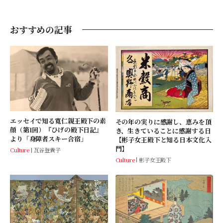
設し、全国で活動中。
おすすめの記事
エッセイで知る寬仁親王殿下の素
その年の実りに感謝し、恵みを頂
顔（第1回）『ひげの殿下日記』
き、生きていることに感謝する日
より「身障者スキー合宿」
【彬子女王殿下と知る日本文化入
門】
Culture
瓦谷登貴子
Culture
彬子女王殿下