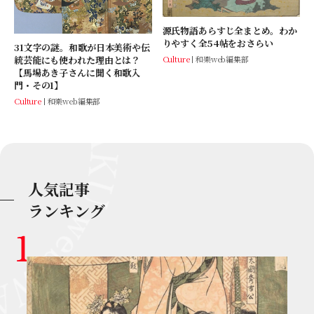
源氏物語あらすじ全まとめ。わか
りやすく全54帖をおさらい
31文字の謎。和歌が日本美術や伝
Culture
和樂web編集部
統芸能にも使われた理由とは？
【馬場あき子さんに聞く和歌入
門・その1】
Culture
和樂web編集部
人気記事
ランキング