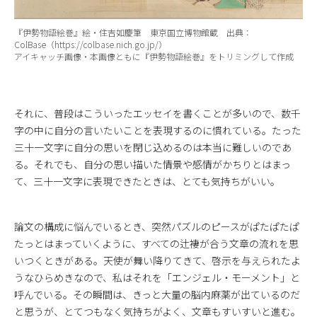
『伊勢物語絵巻』絵・住吉如慶筆 東京国立博物館蔵 出典：
ColBase（https://colbase.nich.go.jp/）
アイキャッチ画像・本画像ともに『
伊勢物語絵巻
』をトリミングして作成
それに、普段はこういったエッセイを書くことが多いので、数千
字の中に自分の言いたいことを表現するのに慣れている。たった
三十一文字に自分の思いを閉じ込めるのは本当に難しいのであ
る。それでも、自分の思い描いた情景や感情がかちりとはまっ
て、三十一文字に表現できたときは、とても気持ちがいい。
論文の構成に悩んでいるとき、突然パズルのピースがぱたぱたぱ
たっとはまっていくように、すべての辻褄が合う文章の流れを思
いつくときがある。天使が舞い降りてきて、啓示を与えられたよ
うなひらめきなので、私はそれを「エンジェル・モーメント」と
呼んでいる。その瞬間は、きっと大量の脳内麻薬が出ているのだ
と思うが、とてつもなく気持ちがよく、文章もすいすいと進む。