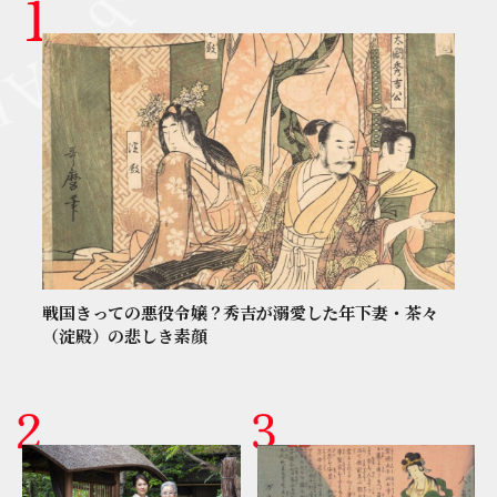
戦国きっての悪役令嬢？秀吉が溺愛した年下妻・茶々
（淀殿）の悲しき素顔