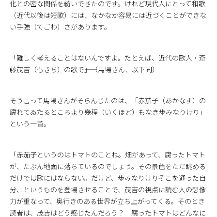
化との密な関係を紡いできたのです。けれど現代人にとって和歌
（近代以後は短歌）には、なかなか容易には近づくことができな
い手強（てごわ）さがあります。
「難しく考えることはないんですよ。たとえば、近代の歌人・斎
藤茂吉（もきち）の歌で――」（馬場さん、以下同）
そう言って馬場さんがそらんじたのは、「赤茄子（あかなす）の
腐れてゐたるところより幾程（いくほど）もなき歩みなりけり」
という一首。
「赤茄子というのはトマトのことね。畑があって、腐ったトマト
が、たぶん地面に落ちているのでしょう。その景色をただ眺める
だけでは歌にはならない。だけど、歩みなりけり――そこを通った自
分、というものを登場させることで、茂吉の視点に読む人の想像
力が重なって、奥行きのある世界が立ち上がってくる。そのとき
読者は、茂吉はどう感じたんだろう？ 腐ったトマトはどんなに