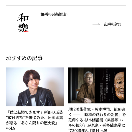
和樂web編集部
記事を読む
おすすめの記事
現代美術作家・杉本博司、能を書
「僕と結婚できます」新郎の正装
く ──「昭和の終わりの記憶」を
“紋付き袴”を着てみた。阿部顕嵐
刻印する 杉本修羅能《巣鴨塚 ハ
が語る「あらん限りの歴史愛」
ルの便り》が東京・喜多能楽堂に
vol.8
て2025年8月15日上演