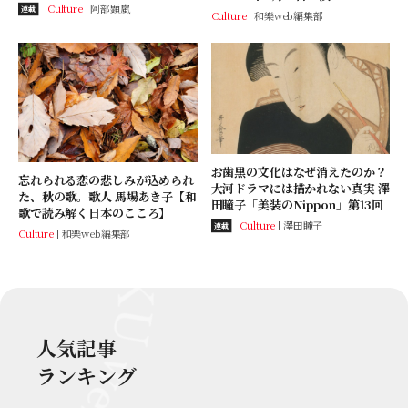
Culture
阿部顕嵐
連載
Culture
和樂web編集部
お歯黒の文化はなぜ消えたのか？
忘れられる恋の悲しみが込められ
大河ドラマには描かれない真実 澤
た、秋の歌。歌人 馬場あき子【和
田瞳子「美装のNippon」第13回
歌で読み解く日本のこころ】
Culture
澤田瞳子
連載
Culture
和樂web編集部
人気記事
ランキング