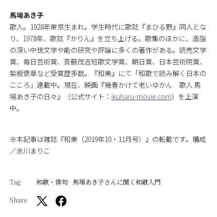
馬場あき子
歌人。1928年東京生まれ。学生時代に歌誌『まひる野』同人とな
り、1978年、歌誌『かりん』を立ち上げる。歌集のほかに、造詣
の深い中世文学や能の研究や評論に多くの著作がある。読売文学
賞、毎日芸術賞、斎藤茂吉短歌文学賞、朝日賞、日本芸術院賞、
紫綬褒章など受賞歴多数。『和樂』にて「和歌で読み解く日本の
こころ」連載中。現在、映画『幾春かけて老いゆかん 歌人 馬
場あき子の日々』（公式サイト：
ikuharu-movie.com
）を上演
中。
※本記事は雑誌『和樂（2019年10・11月号）』の転載です。構成
／氷川まりこ
Tag
和歌・俳句
馬場あき子さんに聞く和歌入門
Share