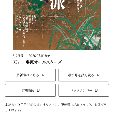
8,9月号
2026.07.01発売
天才！ 琳派オールスターズ
最新号はこちら
最新号を試し読み
定期購読
バックナンバー
本誌８・９月号P.208の協力社リストに、記載漏れがありました。お詫び申
し上げます。