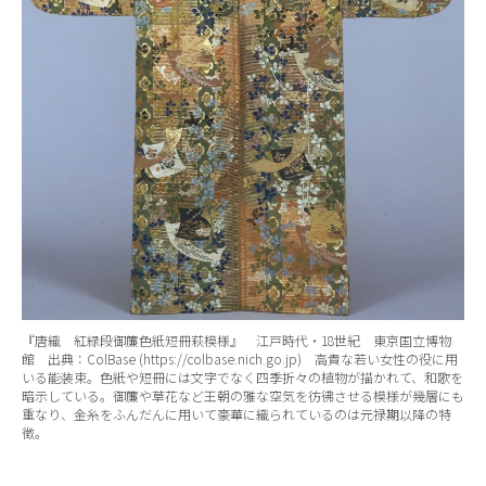
『唐織 紅緑段御簾色紙短冊萩模様』 江戸時代・18世紀 東京国立博物
館 出典：ColBase (https://colbase.nich.go.jp) 高貴な若い女性の役に用
いる能装束。色紙や短冊には文字でなく四季折々の植物が描かれて、和歌を
暗示している。御簾や草花など王朝の雅な空気を彷彿させる模様が幾層にも
重なり、金糸をふんだんに用いて豪華に織られているのは元禄期以降の特
徴。