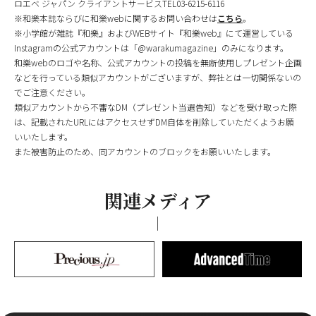
ロエベ ジャパン クライアントサービスTEL03-6215-6116
※和樂本誌ならびに和樂webに関するお問い合わせは
こちら
。
※小学館が雑誌『和樂』およびWEBサイト『和樂web』にて運営している
Instagramの公式アカウントは「@warakumagazine」のみになります。
和樂webのロゴや名称、公式アカウントの投稿を無断使用しプレゼント企画
などを行っている類似アカウントがございますが、弊社とは一切関係ないの
でご注意ください。
類似アカウントから不審なDM（プレゼント当選告知）などを受け取った際
は、記載されたURLにはアクセスせずDM自体を削除していただくようお願
いいたします。
また被害防止のため、同アカウントのブロックをお願いいたします。
関連メディア