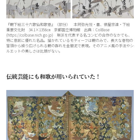
『鶴下絵三十六歌仙和歌巻』（部分） 本阿弥光悦・書、俵屋宗達・下絵
重要文化財 34.1×1356㎝ 京都国立博物館 出典：ColBase
(https://colbase.nich.go.jp) 琳派を代表する名コンビの合作のなかでも、
特に意匠に優れた名品。描かれているモティーフは鶴のみで、長大な巻物の
冒頭から繰り広げられる鶴の群れを金銀泥で表現。そのアニメ風の手法やシ
ルエットの美しさは比類がない。
伝統芸能にも和歌が用いられていた！