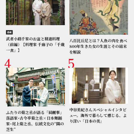
連載
武者小路千家のお盆と精進料理
八百比丘尼とは？人魚の肉を食べ
（前編）【料理家 千麻子の「千歳
800年生きた女の生涯とその結末
一食」】
を解説
中谷美紀さんスペシャルインタビ
ふたりの菊之丞が語る「綺麗事」
ュー。海外で暮らして感じる、よ
落語家･古今亭菊之丞×日本舞踊
り深い「日本の美」
家･尾上菊之丞、伝統文化の“隣の
芝生”