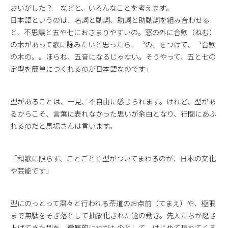
おいがした？ などと、いろんなことを考えます。
日本語というのは、名詞と動詞、助詞と助動詞を組み合わせる
と、不思議と五や七におさまりやすいの。窓の外に合歓（ねむ）
の木があって歌に詠みたいと思ったら、〝の〟をつけて、〝合歓
の木の〟。ほらね、五音になるじゃない。そうやって、五と七の
定型を簡単につくれるのが日本語なのです」
型があることは、一見、不自由に感じられます。けれど、型があ
るからこそ、言葉に表れなかった思いが余白となり、行間にあふ
れるのだと馬場さんは言います。
「和歌に限らず、ことごとく型がついてまわるのが、日本の文化
や芸能です」
型にのっとって粛々と行われる茶道のお点前（てまえ）や、極限
まで無駄をそぎ落として抽象化された能の動き。先人たちが磨き
上げてきた型を、徹底的にわがものとして、はじめて現れてくる