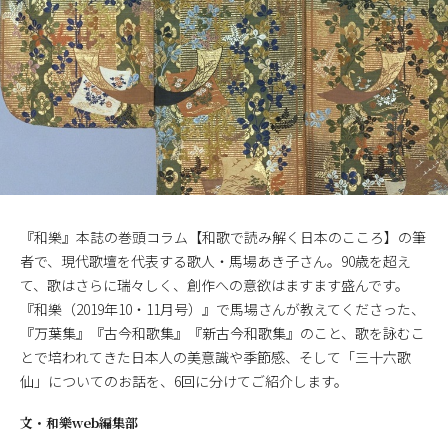
『和樂』本誌の巻頭コラム【和歌で読み解く日本のこころ】の筆
者で、現代歌壇を代表する歌人・馬場あき子さん。90歳を超え
て、歌はさらに瑞々しく、創作への意欲はますます盛んです。
『和樂（2019年10・11月号）』で馬場さんが教えてくださった、
『万葉集』『古今和歌集』『新古今和歌集』のこと、歌を詠むこ
とで培われてきた日本人の美意識や季節感、そして「三十六歌
仙」についてのお話を、6回に分けてご紹介します。
文・
和樂web編集部