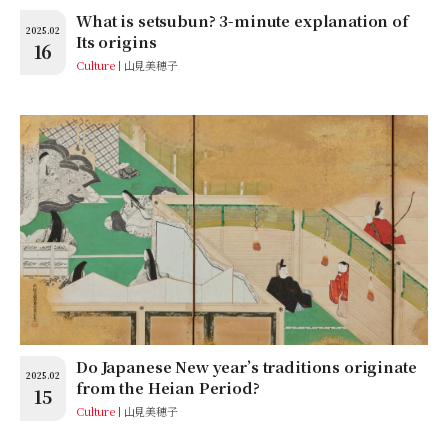
What is setsubun? 3-minute explanation of
2025.02
Its origins
16
Culture
山見美穂子
Do Japanese New year’s traditions originate
2025.02
from the Heian Period?
15
Culture
山見美穂子