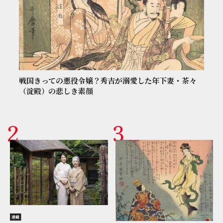
戦国きっての悪役令嬢？秀吉が溺愛した年下妻・茶々
（淀殿）の悲しき素顔
連載