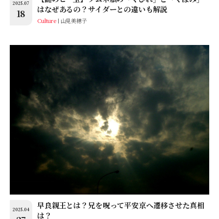
2025.07
はなぜあるの？サイダーとの違いも解説
18
Culture
山見美穂子
早良親王とは？兄を呪って平安京へ遷移させた真相
2025.04
は？