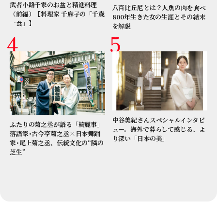
武者小路千家のお盆と精進料理
八百比丘尼とは？人魚の肉を食べ
（前編）【料理家 千麻子の「千歳
800年生きた女の生涯とその結末
一食」】
を解説
中谷美紀さんスペシャルインタビ
ふたりの菊之丞が語る「綺麗事」
ュー。海外で暮らして感じる、よ
落語家･古今亭菊之丞×日本舞踊
り深い「日本の美」
家･尾上菊之丞、伝統文化の“隣の
芝生”