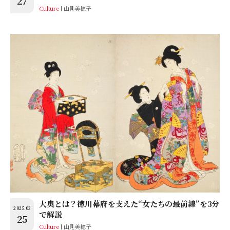
27
Culture
山見美穂子
大奥とは？徳川幕府を支えた“女たちの最前線”を3分
2025.03
で解説
25
Culture
山見美穂子