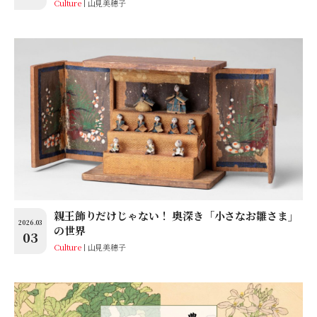
Culture
山見美穂子
親王飾りだけじゃない！ 奥深き「小さなお雛さま」
2026.03
の世界
03
Culture
山見美穂子