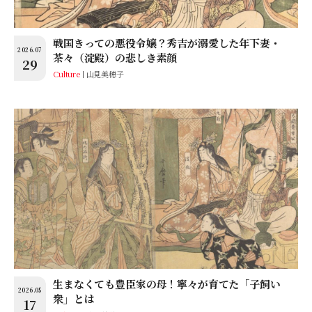
戦国きっての悪役令嬢？秀吉が溺愛した年下妻・
2026.07
茶々（淀殿）の悲しき素顔
29
Culture
山見美穂子
生まなくても豊臣家の母！寧々が育てた「子飼い
2026.05
衆」とは
17