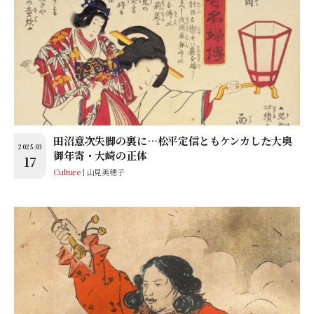
田沼意次失脚の裏に…松平定信ともケンカした大奥
2025.03
御年寄・大崎の正体
17
Culture
山見美穂子