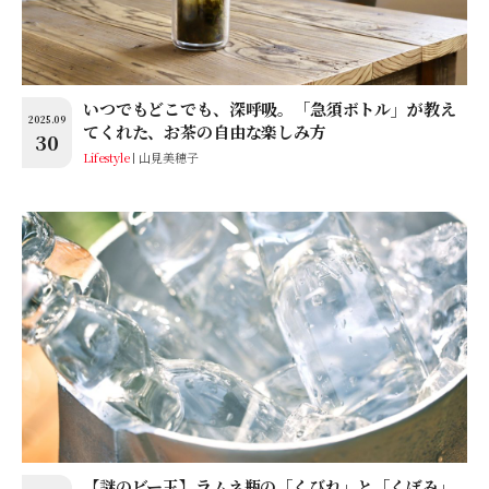
いつでもどこでも、深呼吸。「急須ボトル」が教え
2025.09
てくれた、お茶の自由な楽しみ方
30
Lifestyle
山見美穂子
【謎のビー玉】ラムネ瓶の「くびれ」と「くぼみ」