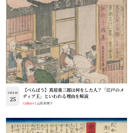
【べらぼう】蔦屋重三郎は何をした人？「江戸のメ
2025.03
ディア王」といわれる理由を解説
25
Culture
山見美穂子