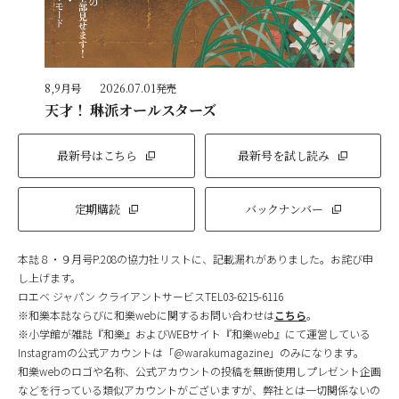
8,9月号
2026.07.01発売
天才！ 琳派オールスターズ
最新号はこちら
最新号を試し読み
定期購読
バックナンバー
本誌８・９月号P.208の協力社リストに、記載漏れがありました。お詫び申
し上げます。
ロエベ ジャパン クライアントサービスTEL03-6215-6116
※和樂本誌ならびに和樂webに関するお問い合わせは
こちら
。
※小学館が雑誌『和樂』およびWEBサイト『和樂web』にて運営している
Instagramの公式アカウントは「@warakumagazine」のみになります。
和樂webのロゴや名称、公式アカウントの投稿を無断使用しプレゼント企画
などを行っている類似アカウントがございますが、弊社とは一切関係ないの