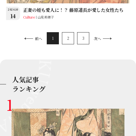
正妻の姪も愛人に！？ 藤原道長が愛した女性たち
2024.10
14
Culture
山見美穂子
1
2
3
前へ
次へ
人気記事
ランキング