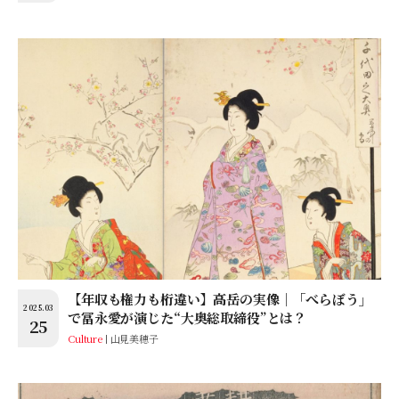
【年収も権力も桁違い】高岳の実像｜「べらぼう」
2025.03
で冨永愛が演じた“大奥総取締役”とは？
25
Culture
山見美穂子