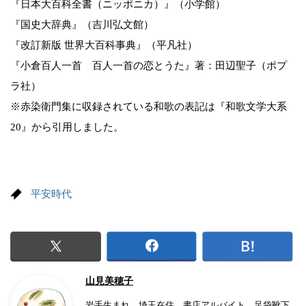
『日本大百科全書（ニッポニカ）』（小学館）
『国史大辞典』（吉川弘文館）
『改訂新版 世界大百科事典』（平凡社）
『小倉百人一首 百人一首の恋とうた』著：田辺聖子（ポプ
ラ社）
※赤染衛門集に収録されている和歌の表記は『和歌文学大系
20』から引用しました。
平安時代
山見美穂子
岩手生まれ、埼玉在住。書店アルバイト、足袋靴下