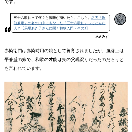
です。
三十六歌仙って何？と興味が湧いたら、こちら。
名刀「歌
仙兼定」の名の由来にもなった「三十六歌仙」ってどんな
人？【馬場あき子さんに聞く和歌入門・その3】
あきみず
赤染衛門は赤染時用の娘として養育されましたが、血縁上は
平兼盛の娘で、和歌の才能は実の父親譲りだったのだろうと
も言われています。