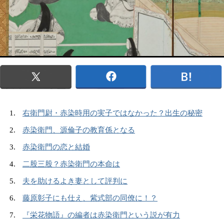
右衛門尉・赤染時用の実子ではなかった？出生の秘密
赤染衛門、源倫子の教育係となる
赤染衛門の恋と結婚
二股三股？赤染衛門の本命は
夫を助けるよき妻として評判に
藤原彰子にも仕え、紫式部の同僚に！？
『栄花物語』の編者は赤染衛門という説が有力