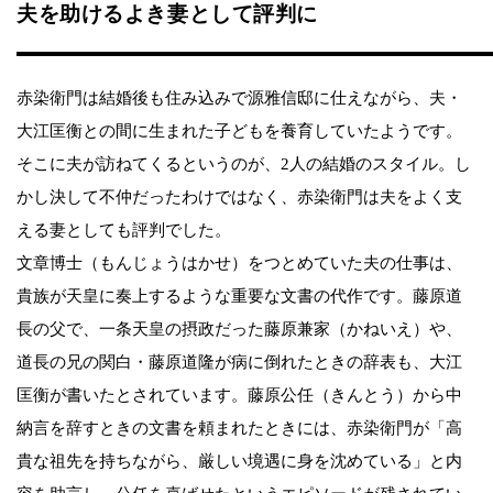
夫を助けるよき妻として評判に
赤染衛門は結婚後も住み込みで源雅信邸に仕えながら、夫・
大江匡衡との間に生まれた子どもを養育していたようです。
そこに夫が訪ねてくるというのが、2人の結婚のスタイル。し
かし決して不仲だったわけではなく、赤染衛門は夫をよく支
える妻としても評判でした。
文章博士（もんじょうはかせ）をつとめていた夫の仕事は、
貴族が天皇に奏上するような重要な文書の代作です。藤原道
長の父で、一条天皇の摂政だった藤原兼家（かねいえ）や、
道長の兄の関白・藤原道隆が病に倒れたときの辞表も、大江
匡衡が書いたとされています。藤原公任（きんとう）から中
納言を辞すときの文書を頼まれたときには、赤染衛門が「高
貴な祖先を持ちながら、厳しい境遇に身を沈めている」と内