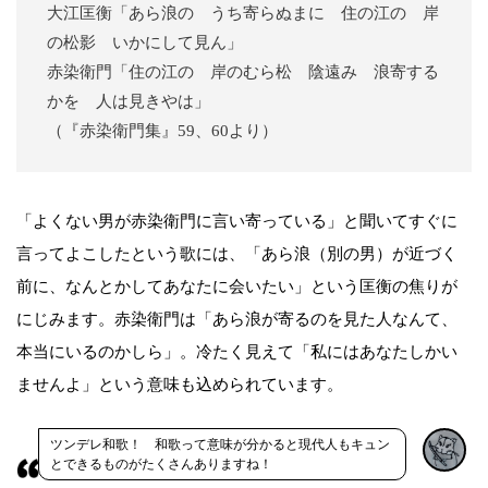
大江匡衡「あら浪の うち寄らぬまに 住の江の 岸
の松影 いかにして見ん」
赤染衛門「住の江の 岸のむら松 陰遠み 浪寄する
かを 人は見きやは」
（『赤染衛門集』59、60より）
「よくない男が赤染衛門に言い寄っている」と聞いてすぐに
言ってよこしたという歌には、「あら浪（別の男）が近づく
前に、なんとかしてあなたに会いたい」という匡衡の焦りが
にじみます。赤染衛門は「あら浪が寄るのを見た人なんて、
本当にいるのかしら」。冷たく見えて「私にはあなたしかい
ませんよ」という意味も込められています。
ツンデレ和歌！ 和歌って意味が分かると現代人もキュン
とできるものがたくさんありますね！