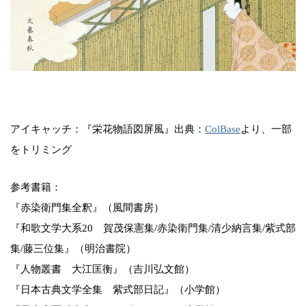
アイキャッチ：『栄花物語図屏風』出典：
ColBase
より、一部
をトリミング
参考書籍：
『赤染衛門集全釈』（風間書房）
『和歌文学大系20 賀茂保憲集/赤染衛門集/清少納言集/紫式部
集/藤三位集』（明治書院）
『人物叢書 大江匡衡』（吉川弘文館）
『日本古典文学全集 紫式部日記』（小学館）