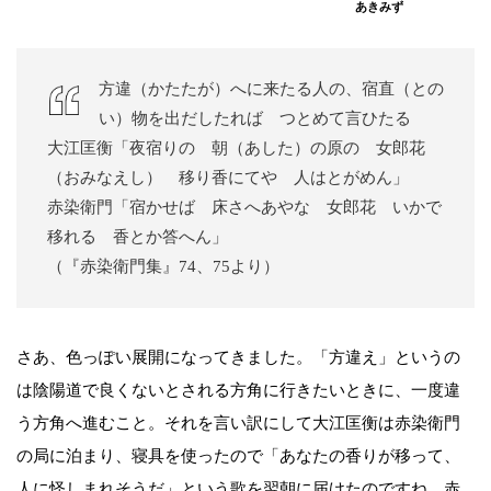
あきみず
方違（かたたが）へに来たる人の、宿直（との
い）物を出だしたれば つとめて言ひたる
大江匡衡「夜宿りの 朝（あした）の原の 女郎花
（おみなえし） 移り香にてや 人はとがめん」
赤染衛門「宿かせば 床さへあやな 女郎花 いかで
移れる 香とか答へん」
（『赤染衛門集』74、75より）
さあ、色っぽい展開になってきました。「方違え」というの
は陰陽道で良くないとされる方角に行きたいときに、一度違
う方角へ進むこと。それを言い訳にして大江匡衡は赤染衛門
の局に泊まり、寝具を使ったので「あなたの香りが移って、
人に怪しまれそうだ」という歌を翌朝に届けたのですね。赤