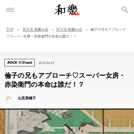
検索
TOP
ROCK 和樂web
ROCK 和樂web
倫子の兄もアプローチ
♡スーパー女房・赤染衛門の本命は誰だ！？
ROCK 和樂web
2024.04.03
倫子の兄もアプローチ♡スーパー女房・
赤染衛門の本命は誰だ！？
山見美穂子