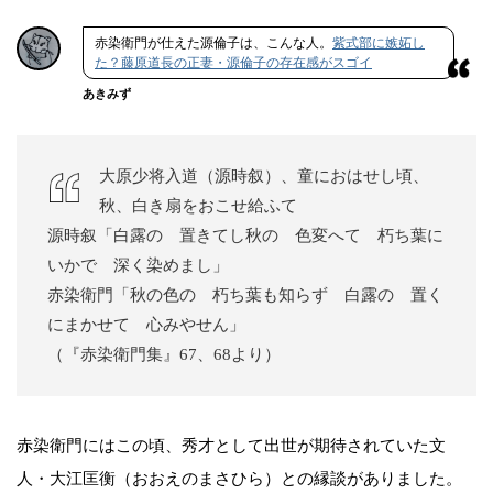
赤染衛門が仕えた源倫子は、こんな人。
紫式部に嫉妬し
た？藤原道長の正妻・源倫子の存在感がスゴイ
あきみず
大原少将入道（源時叙）、童におはせし頃、
秋、白き扇をおこせ給ふて
源時叙「白露の 置きてし秋の 色変へて 朽ち葉に
いかで 深く染めまし」
赤染衛門「秋の色の 朽ち葉も知らず 白露の 置く
にまかせて 心みやせん」
（『赤染衛門集』67、68より）
赤染衛門にはこの頃、秀才として出世が期待されていた文
人・大江匡衡（おおえのまさひら）との縁談がありました。