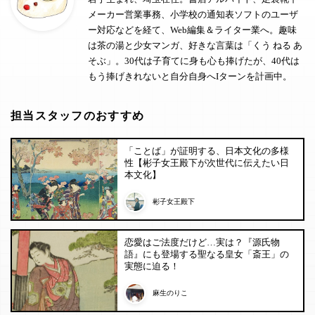
メーカー営業事務、小学校の通知表ソフトのユーザ
ー対応などを経て、Web編集＆ライター業へ。趣味
は茶の湯と少女マンガ、好きな言葉は「くう ねる あ
そぶ」。30代は子育てに身も心も捧げたが、40代は
もう捧げきれないと自分自身へIターンを計画中。
担当スタッフのおすすめ
「ことば」が証明する、日本文化の多様
性【彬子女王殿下が次世代に伝えたい日
本文化】
彬子女王殿下
恋愛はご法度だけど…実は？『源氏物
語』にも登場する聖なる皇女「斎王」の
実態に迫る！
麻生のりこ