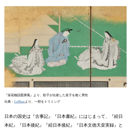
『栄花物語図屏風』より、彰子が出産した皇子を抱く男性
出典：
ColBase
より、一部をトリミング
日本の国史は『古事記』『日本書紀』にはじまって、『続日
本紀』『日本後紀』『続日本後紀』『日本文徳天皇実録』と