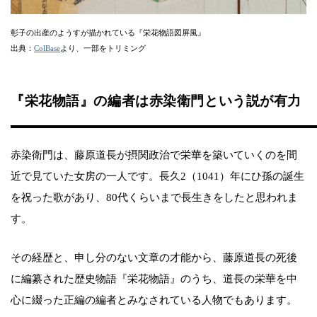
彰子の出産のようすが描かれている『栄花物語図屏風』
出典：
ColBase
より、一部をトリミング
『栄花物語』の編者は赤染衛門という説が有力
赤染衛門は、藤原道長が摂関政治で栄華を築いていくのを間
近で見ていた女房の一人です。長久2（1041）年にひ孫の誕生
を祝った歌があり、80代くらいまで長生きをしたと思われま
す。
その経歴と、申し分のない文章の才能から、藤原道長の死後
に編纂された歴史物語『栄花物語』のうち、道長の栄華を中
心に綴った正編の編者とみなされている人物でもあります。