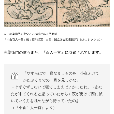
左：赤染衛門の実父という説がある平兼盛
『小倉百人一首』画：菱川師宣 出典：国立国会図書館デジタルコレクション
赤染衛門の歌もまた、『百人一首』に収録されています。
「やすらはで 寝なましものを 小夜ふけて
かたぶくまでの 月を見しかな」
－ぐずぐずしないで寝てしまえばよかったわ。（あな
たが来てくれると思っていたから）夜が更けて西に傾
いていく月を眺めながら待っていたのよ－
（『小倉百人一首』より）