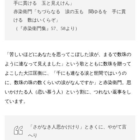
手に貫ける 玉と見えけん」
赤染衛門「ちづらなる 涙の玉も 聞ゆるを 手に貫
ける 数はいくらぞ」
（『赤染衛門集』57、58より）
「苦しいほどにあなたを思ってこぼした涙が、まるで数珠の
ように連なって見えました」という歌とともに数珠を贈って
よこした大江匡衡に、「千にも連なる涙と世間ではいうの
に、数珠の珠の数くらいの涙がなんですか」と赤染衛門。思
いかけたる人（恋い慕う人）という割に、つれない返事をし
ています。
「さがなき人思かけけり」ときくに、やがて言
へり