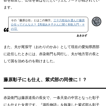
容を助言し、公任を喜ばせたというエピソードが残されてい
ます。
その「藤原公任」とはこの御方。
三十六歌仙を選んだ藤原
公任ってどんな人？【馬場あき子さんに聞く和歌入門・そ
の5】
あきみず
また、夫が尾張守（おわりのかみ）として現在の愛知県西部
に赴任したときには、赤染衛門も同行し、夫が地方官の長と
して国を治めるのを助けました。
藤原彰子にも仕え、紫式部の同僚に！？
赤染衛門は藤原道長の長女で、一条天皇の中宮となった彰子
にも仕えた女房です。『源氏物語』を執筆した紫式部も彰子