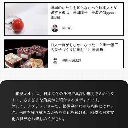
珊瑚のかたちを知らなかった日本人と変
遷する視点 澤田瞳子「美装のNippon」
第5回
澤田瞳子
百人一首がもなかになった！？ 唯一無二
の菓子づくりに挑む「叶 匠壽庵」
和樂web編集部
「和樂web」は、日本文化の多様で奥深い魅力をわかりや
すく、さまざまな角度から紹介するメディアです。
美しく、ラグジュアリーで、格調高いながらも時にはロッ
ク。伝統を守り継ぎながらも進化を続ける、幽遠な日本文
化の世界をお楽しみください。