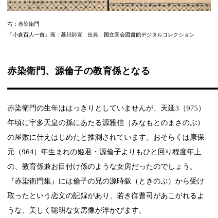
右：赤染衛門
『小倉百人一首』画：菱川師宣 出典：国立国会図書館デジタルコレクション
赤染衛門、源倫子の教育係となる
赤染衛門の生年ははっきりとしていませんが、天延3（975）
年頃に宇多天皇の孫にあたる源雅信（みなもとのまさのぶ）
の屋敷に仕えはじめたと推測されています。おそらくは康保
元（964）年生まれの姫君・源倫子よりもひと回り程度年上
の、教育係兼お目付け係のような女房だったのでしょう。
『赤染衛門集』には倫子の兄の源時叙（ときのぶ）から受け
取ったという恋文の記録があり、若き御曹司があこがれるよ
うな、美しく聡明な女房像が浮かびます。