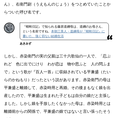
ん）、右衛門尉（うえもんのじょう）をつとめていたことか
らついた呼び名です。
『蜻蛉日記』で知られる藤原道綱母は、道綱のお母さん、
という名前ですね。
本朝三美人・道綱母が『蜻蛉日記』に
書いた、強く切ない結婚生活
あきみず
しかし、赤染衛門の実の父親は三十六歌仙の一人で、「忍ぶ
れど 色に出でにけり わが恋は 物や思ふと 人の問ふま
で」という歌が『百人一首』に収録されている平兼盛（たい
らのかねもり）だったという説があります。赤染衛門の母は
平兼盛と離婚して、赤染時用と再婚。その後まもなく娘を出
産したので、平兼盛は生まれた子どもは自分の娘だと主張し
ました。しかし娘を手放したくなかった母は、赤染時用とは
離婚前からの関係で、平兼盛の娘ではないと言い張ったそう