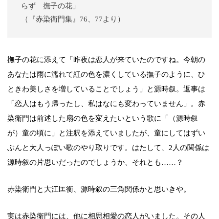
らず 撫子の花」
（『赤染衛門集』76、77より）
撫子の花に添えて「昨夜は恋人が来ていたのですね。今朝の
あなたは雨に濡れて紅の色を濃くしている撫子のように、ひ
ときわ美しさを増していることでしょう」と源時叙。返事は
「恋人はもう帰ったし、私はなにも変わっていません」。赤
染衛門は前述した扇の色を変えたいという歌に「（源時叙
が）童の頃に」と注釈を添えていましたが、童にしてはずい
ぶんと大人っぽい歌のやり取りです。はたして、2人の関係は
源時叙の片思いだったのでしょうか、それとも……？
赤染衛門と大江匡衡、源時叙の三角関係かと思いきや。
実は赤染衛門には、他に相思相愛の恋人がいました。その人