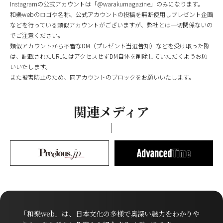
Instagramの公式アカウントは「@warakumagazine」のみになります。
和樂webのロゴや名称、公式アカウントの投稿を無断使用しプレゼント企画
などを行っている類似アカウントがございますが、弊社とは一切関係ないの
でご注意ください。
類似アカウントから不審なDM（プレゼント当選告知）などを受け取った際
は、記載されたURLにはアクセスせずDM自体を削除していただくようお願
いいたします。
また被害防止のため、同アカウントのブロックをお願いいたします。
関連メディア
「和樂web」は、日本文化の多様で奥深い魅力をわかりや