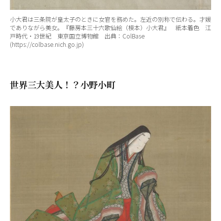
小大君は三条院が皇太子のときに女官を務めた。左近の別称で伝わる。才媛
でありながら美女。『藤房本三十六歌仙絵（模本）小大君』 紙本着色 江
戸時代・19世紀 東京国立博物館 出典：ColBase
(https://colbase.nich.go.jp)
世界三大美人！？小野小町