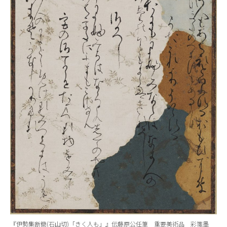
『伊勢集断簡(石山切)「きく人も」』伝藤原公任筆 重要美術品 彩箋墨