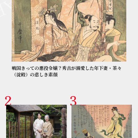
戦国きっての悪役令嬢？秀吉が溺愛した年下妻・茶々
（淀殿）の悲しき素顔