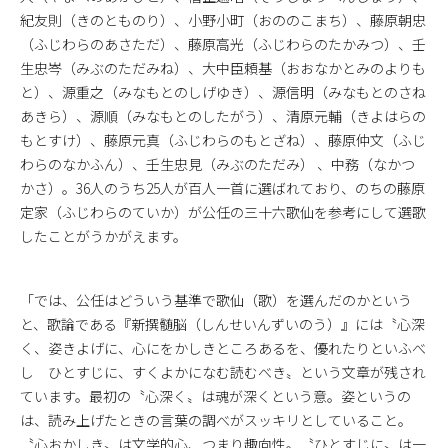
紀友則（きのとものり）、小野小町（おののこまち）、藤原朝忠
（ふじわらのあさただ）、藤原高光（ふじわらのたかみつ）、壬
生忠岑（みぶのただみね）、大中臣頼基（おおなかとみのよりも
と）、源重之（みなもとのしげゆき）、源信明（みなもとのさね
あきら）、源順（みなもとのしたがう）、清原元輔（きよはらの
もとすけ）、藤原元真（ふじわらのもとざね）、藤原仲文（ふじ
わらのなかふん）、壬生忠見（みぶのただみ） 、中務（なかつ
かさ）。36人のうち25人が百人一首に選ばれており、のちの藤原
定家（ふじわらのていか）が公任の三十六歌仙を参考にして選歌
したことがうかがえます。
「では、公任はどういう基準で歌仙（歌）を選んだのかという
と、歌論である『新撰髄脳（しんせいんずいのう）』には〝心深
く、姿きよげに、心にをかしきところあるを、優れたりといふべ
し ひとすじに、すくよかになむ読むべき〟という文章が残され
ています。最初の〝心深く〟は魂が深くという意。姿というの
は、読み上げたときの言葉の調べがスッキリとしていること。
〝心おかしき〟は文学的心、つまり趣向性。〝ひとすじに〟は一