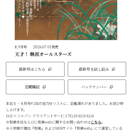
8,9月号
2026.07.01発売
天才！ 琳派オールスターズ
最新号はこちら
最新号を試し読み
定期購読
バックナンバー
本誌８・９月号P.208の協力社リストに、記載漏れがありました。お詫び申
し上げます。
ロエベ ジャパン クライアントサービスTEL03-6215-6116
※和樂本誌ならびに和樂webに関するお問い合わせは
こちら
。
※小学館が雑誌『和樂』およびWEBサイト『和樂web』にて運営している