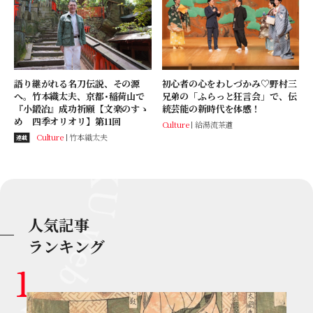
語り継がれる名刀伝説、その源
初心者の心をわしづかみ♡野村三
へ。竹本織太夫、京都･稲荷山で
兄弟の「ふらっと狂言会」で、伝
『小鍛冶』成功祈願【文楽のすゝ
統芸能の新時代を体感！
め 四季オリオリ】第11回
Culture
給湯流茶道
Culture
竹本織太夫
連載
人気記事
ランキング