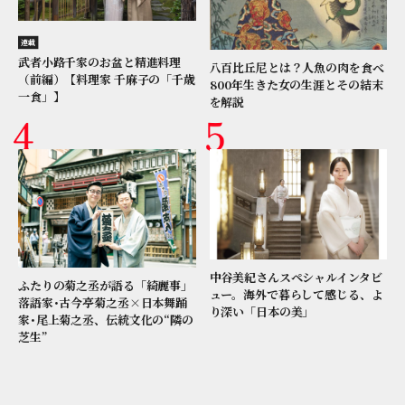
連載
武者小路千家のお盆と精進料理
八百比丘尼とは？人魚の肉を食べ
（前編）【料理家 千麻子の「千歳
800年生きた女の生涯とその結末
一食」】
を解説
中谷美紀さんスペシャルインタビ
ふたりの菊之丞が語る「綺麗事」
ュー。海外で暮らして感じる、よ
落語家･古今亭菊之丞×日本舞踊
り深い「日本の美」
家･尾上菊之丞、伝統文化の“隣の
芝生”