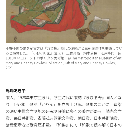
小野小町の歌を紀貫之は『万葉集』時代の清純さと王朝浪漫性を兼備してい
ると絶賛した。『小野小町図』(部分) 土佐光高 絹本着色 江戸時代 各
100.3×44.1㎝ メトロポリタン美術館 @The Metropolitan Museum of Art.
Mary and Cheney Cowles Collection, Gift of Mary and Cheney Cowles,
2021
馬場あき子
歌人。1928年東京生まれ。学生時代に歌誌『まひる野』同人とな
り、1978年、歌誌『かりん』を立ち上げる。歌集のほかに、造詣
の深い中世文学や能の研究や評論に多くの著作がある。読売文学
賞、毎日芸術賞、斎藤茂吉短歌文学賞、朝日賞、日本芸術院賞、
紫綬褒章など受賞歴多数。『和樂』にて「和歌で読み解く日本の