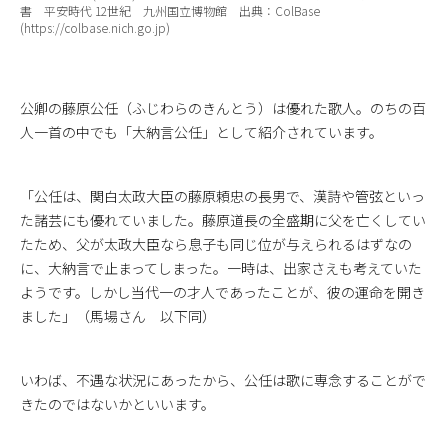
書 平安時代 12世紀 九州国立博物館 出典：ColBase
(https://colbase.nich.go.jp)
公卿の藤原公任（ふじわらのきんとう）は優れた歌人。のちの百
人一首の中でも「大納言公任」として紹介されています。
「公任は、関白太政大臣の藤原頼忠の長男で、漢詩や管弦といっ
た諸芸にも優れていました。藤原道長の全盛期に父を亡くしてい
たため、父が太政大臣なら息子も同じ位が与えられるはずなの
に、大納言で止まってしまった。一時は、出家さえも考えていた
ようです。しかし当代一の才人であったことが、彼の運命を開き
ました」（馬場さん 以下同）
いわば、不遇な状況にあったから、公任は歌に専念することがで
きたのではないかといいます。