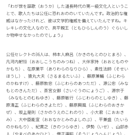
「わが世を謳歌（おうか）した道長時代の第一級文化人というこ
とで、歌人たちは公任に恐れおののいていたんです。政治的な権
威はなかったけれど、彼は文学的権威を備えていたんですね。キ
レキレの文化人なので、具平親王（ともひらしんのう）ぐらいし
か物申せなかったのでしょう」
公任セレクトの36人は、柿本人麻呂（かきのもとのひとまろ）、
凡河内躬恒（おおしこうちのみつね）、大伴家持（おおとものや
かもち）、在原業平（ありわらのなりひら）、素性法師（そせい
ほうし） 、猿丸大夫（さるまるたいふ）、藤原兼輔（ふじわら
のかねすけ）、藤原敦忠（ふじわらのあつただ）、源公忠（みな
もとのきんただ）、斎宮女御（さいぐうのにょうご）、源宗于
（みなもとのむねゆき）、藤原敏行（ふじわらのとしゆき）、藤
原清正（ふじわらのきよただ）、藤原興風（ふじわらのおきか
ぜ）、坂上是則（さかのうえのこれのり）、小大君（こおおき
み）、大中臣能宣（おおなかとみのよしのぶ）、平兼盛（たいら
のかねもり）、紀貫之（きのつらゆき）、伊勢（いせ）、山部赤
人（やまべのあかひと）、僧正遍昭（そうじょうへんじょう）、