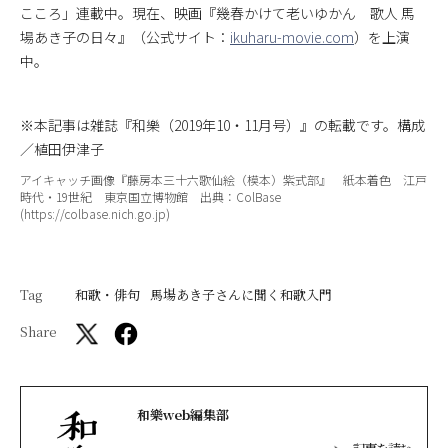
こころ」連載中。現在、映画『幾春かけて老いゆかん 歌人 馬
場あき子の日々』（公式サイト：
ikuharu-movie.com
）を上演
中。
※本記事は雑誌『和樂（2019年10・11月号）』の転載です。構成
／植田伊津子
アイキャッチ画像『藤房本三十六歌仙絵（模本）紫式部』 紙本着色 江戸
時代・19世紀 東京国立博物館 出典：ColBase
(https://colbase.nich.go.jp)
Tag
和歌・俳句
馬場あき子さんに聞く和歌入門
Share
和樂web編集部