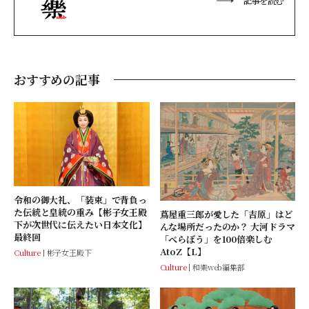
記事を読む
おすすめの記事
令和の御大礼、「装束」で背負っ
た伝統と皇統の重み【彬子女王殿
蔦屋重三郎が愛した「吉原」はど
下が次世代に伝えたい日本文化】
んな場所だったのか？ 大河ドラマ
最終回
「べらぼう」を100倍楽しむ
AtoZ【L】
Culture
彬子女王殿下
Culture
和樂web編集部