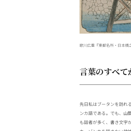
歌川広重『東都名所・日本橋之
言葉のすべて
先日私はブータンを訪れ
ンカ語である。でも、山
も話者が多く、書き文字