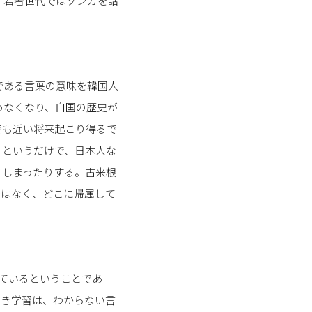
、若者世代ではゾンカを話
である言葉の意味を韓国人
めなくなり、自国の歴史が
でも近い将来起こり得るで
るというだけで、日本人な
てしまったりする。古来根
ではなく、どこに帰属して
ているということであ
引き学習は、わからない言