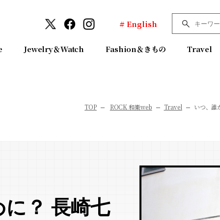
# English
e
Jewelry＆Watch
Fashion＆きもの
Travel
TOP
ROCK 和樂web
Travel
いつ、誰
に？ 長崎七