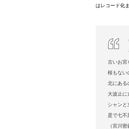
はレコード化
古いお宮
桜もない
北にある
大波止に
シャンと
是で七不
（宮川密