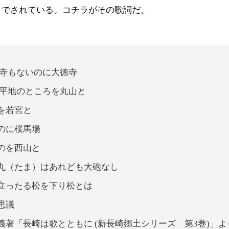
までされている。コチラがその歌詞だ。
寺もないのに大徳寺
平地のところを丸山と
を若宮と
のに桜馬場
のを西山と
丸（たま）はあれども大砲なし
立ったる松を下り松とは
思議
義著「長崎は歌とともに (新長崎郷土シリーズ 第3巻)」