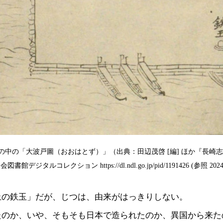
の中の「大波戸圖（おおはとず）」（出典：田辺茂啓 [編] ほか『長崎志
書館デジタルコレクション https://dl.ndl.go.jp/pid/1191426 (参照 202
止の鉄玉」だが、じつは、由来がはっきりしない。
たのか、いや、そもそも日本で造られたのか、異国から来た