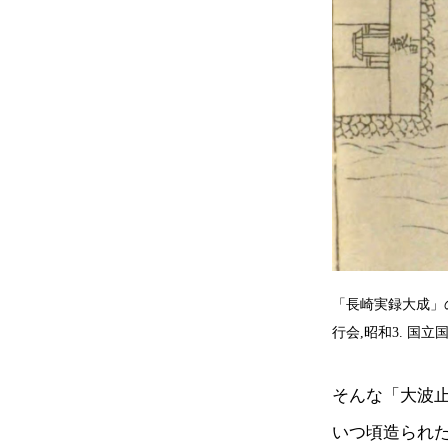
「長崎実録大成」
行会,昭和3. 国立国会図
そんな「大波
いつ頃造られ