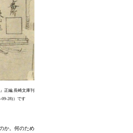
』正編,長崎文庫刊
4-09-28)）です
のか。何のため