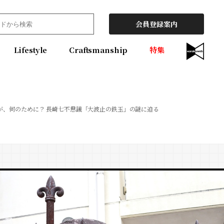
会員登録案内
Lifestyle
Craftsmanship
特集
が、何のために？ 長崎七不思議「大波止の鉄玉」の謎に迫る