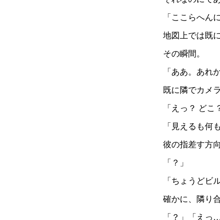
「ここらへん
地図上では既
その瞬間。
「ああ。あれ
既に隣でカメ
「えっ？ どこ
「見えるも何
彼の指差す方
「？」
「ちょうどビ
確かに、隣り
「？」「えっ