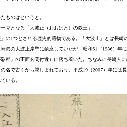
いたものはというと。
テーマとなる「大波止（おおはと）の鉄玉」。
議」の1つとされる歴史的遺物である。「大波止」とは長崎
崎港の大波止岸壁に鎮座していたが、昭和61（1986）年
夢彩都」の正面玄関付近）に落ち着いた。ちなみに長崎人に
の名で古くから親しまれており、平成19（2007）年には
れている。