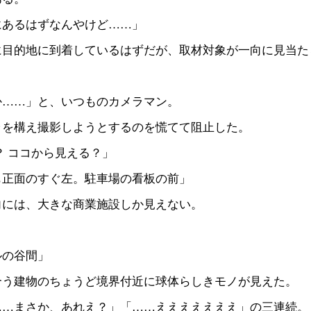
にあるはずなんやけど……」
に目的地に到着しているはずだが、取材対象が一向に見当た
か……」と、いつものカメラマン。
ラを構え撮影しようとするのを慌てて阻止した。
？ ココから見える？」
も正面のすぐ左。駐車場の看板の前」
向には、大きな商業施設しか見えない。
ルの谷間」
合う建物のちょうど境界付近に球体らしきモノが見えた。
……まさか、あれえ？」「……えええええええ」の三連続。