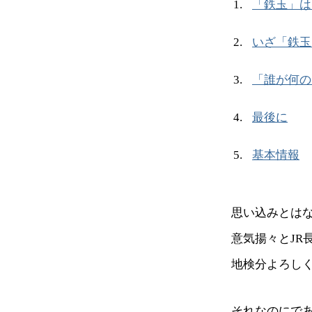
「鉄玉」は
いざ「鉄玉
「誰が何の
最後に
基本情報
思い込みとは
意気揚々とJR
地検分よろし
それなのにで