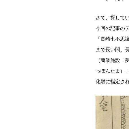
さて、探して
今回の記事の
「長崎七不思
まで長い間、長
（商業施設「
っぽんたま）」
化財に指定さ