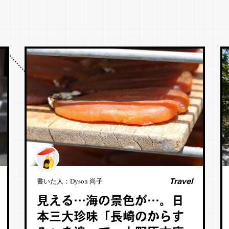
Travel
書いた人：
Dyson 尚子
見える…海の景色が…。日
本三大珍味「長崎のからす