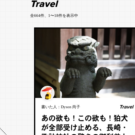
Travel
全664件、1〜18件を表示中
Travel
書いた人：
Dyson 尚子
あの欲も！この欲も！狛犬
が全部受け止める、長崎・