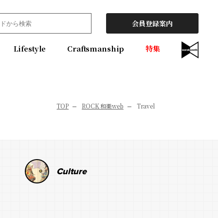
会員登録案内
Lifestyle
Craftsmanship
特集
TOP
ROCK 和樂web
Travel
Culture