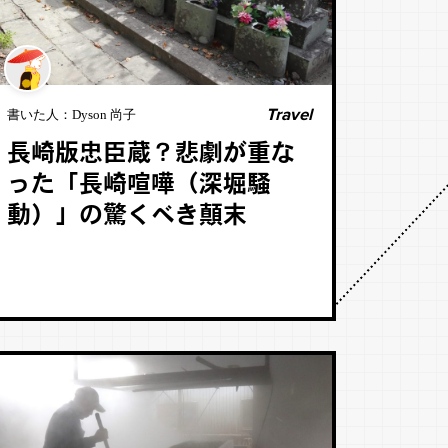
Travel
書いた人：
Dyson 尚子
長崎版忠臣蔵？悲劇が重な
った「長崎喧嘩（深堀騒
動）」の驚くべき顛末