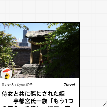
Travel
書いた人：
Dyson 尚子
侍女と共に磔にされた姫
──宇都宮氏一族「もう1つ