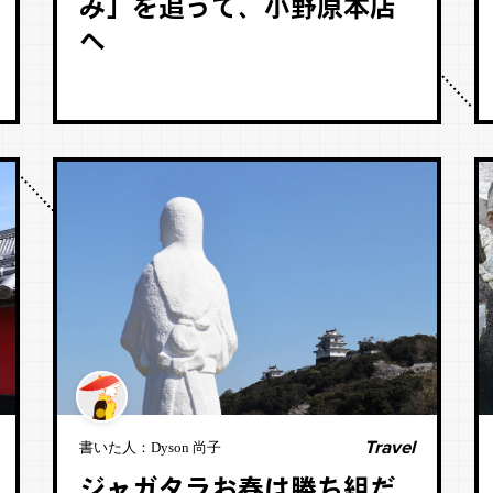
み」を追って、小野原本店
へ
Travel
書いた人：
Dyson 尚子
ジャガタラお春は勝ち組だ