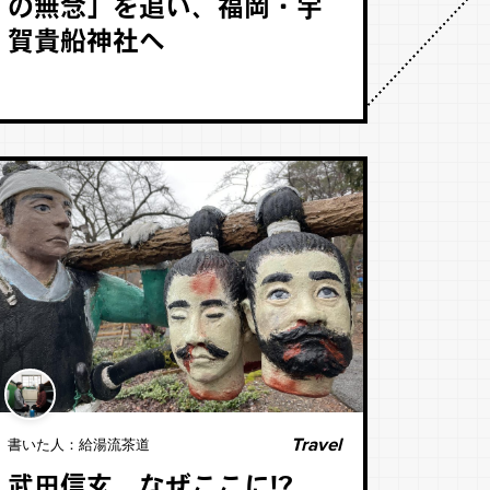
の無念」を追い、福岡・宇
賀貴船神社へ
Travel
書いた人：
給湯流茶道
武田信玄、なぜここに!?