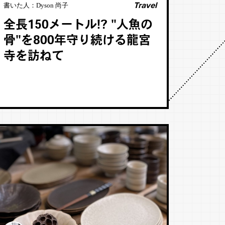
Travel
書いた人：
Dyson 尚子
全長150メートル!? "人魚の
骨"を800年守り続ける龍宮
寺を訪ねて