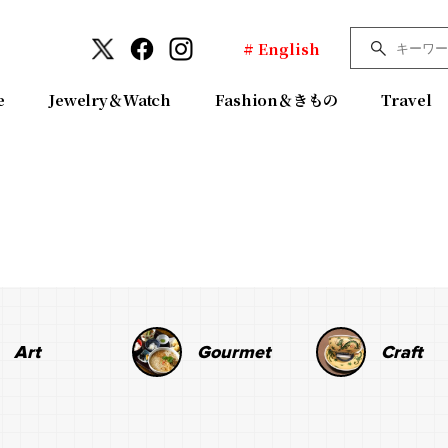
# English
e
Jewelry＆Watch
Fashion＆きもの
Travel
Art
Gourmet
Craft