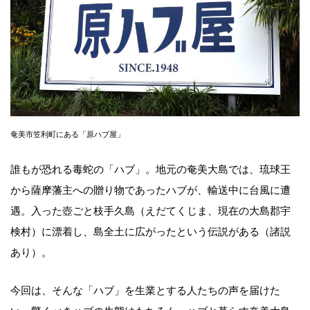
奄美市笠利町にある「原ハブ屋」
誰もが恐れる毒蛇の「ハブ」。地元の奄美大島では、琉球王
から薩摩藩主への贈り物であったハブが、輸送中に台風に遭
遇。入った壺ごと枝手久島（えだてくじま、現在の大島郡宇
検村）に漂着し、島全土に広がったという伝説がある（諸説
あり）。
今回は、そんな「ハブ」を生業とする人たちの声を届けた