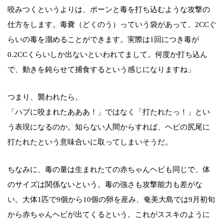
咬みつくというよりは、ポーンと毒を打ち込むような攻撃の
仕方をします。毒嚢（どくのう）っていう袋があって、2CCぐ
らいの毒を溜めることができます。実際は1回につき毒が
0.2CCくらいしか出ないといわれてまして。何度か打ち込ん
で、動きを鈍らせて捕食するという感じになりますね」
つまり、襲われたら。
「ハブに咬まれたあああ！」ではなく「打たれたっ！」とい
う表現になるのか。知らない人間からすれば、ヘビの尻尾に
打たれたという意味合いに取ってしまいそうだ。
ちなみに、毒の量は生まれたての赤ちゃんヘビも同じで、体
のサイズは関係ないという。毒の強さも攻撃能力も差がな
い。大体1匹で9個から10個の卵を産み、奄美大島では9月初旬
から赤ちゃんヘビが出てくるという。これがススキのように