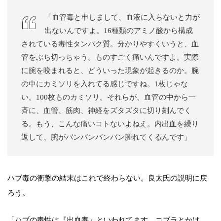
「血管毒と申しまして、血液に入らないと力が
出ないんですよ。16種類のアミノ酸から構成
されている毒性タンパク質。分かりやすくいうと、血
管をぶち切っちゃう。ものすごく痛いんですよ。実際
に腕を咬まれると、どういった現象が起きるのか。腕
の中にカミソリを入れてる感じですね。1枚じゃな
い。100枚ものカミソリ。それらが、血管の中から一
斉に、血管、筋肉、神経をズタズタに切り刻んでく
る。もう、こんな痛いコトないよねえ。内出血を繰り
返して、腕がバンバンバンバン腫れてくるんです」
ハブ毒の衝撃の結末はこれで終わらない。良太氏の説明に戻
ろう。
「ハブの毒性は『出血毒』といわれてます。コブラとかは