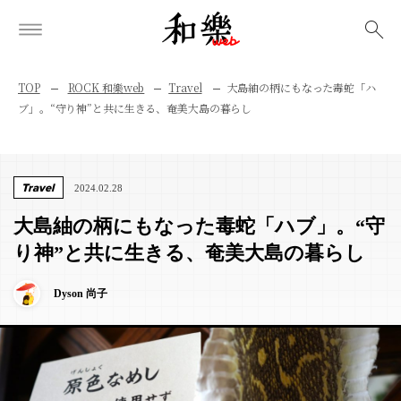
検索
TOP
ROCK 和樂web
Travel
大島紬の柄にもなった毒蛇「ハ
ブ」。“守り神”と共に生きる、奄美大島の暮らし
Travel
2024.02.28
大島紬の柄にもなった毒蛇「ハブ」。“守
り神”と共に生きる、奄美大島の暮らし
Dyson 尚子