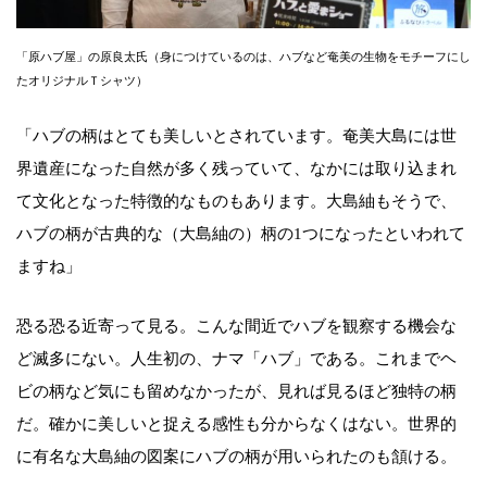
「原ハブ屋」の原良太氏（身につけているのは、ハブなど奄美の生物をモチーフにし
たオリジナルＴシャツ）
「ハブの柄はとても美しいとされています。奄美大島には世
界遺産になった自然が多く残っていて、なかには取り込まれ
て文化となった特徴的なものもあります。大島紬もそうで、
ハブの柄が古典的な（大島紬の）柄の1つになったといわれて
ますね」
恐る恐る近寄って見る。こんな間近でハブを観察する機会な
ど滅多にない。人生初の、ナマ「ハブ」である。これまでヘ
ビの柄など気にも留めなかったが、見れば見るほど独特の柄
だ。確かに美しいと捉える感性も分からなくはない。世界的
に有名な大島紬の図案にハブの柄が用いられたのも頷ける。