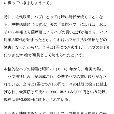
い獲っていきましょうって」
特に、近代以降、ハブにとっては暗い時代が続くことにな
る。中井穂瑞領（ほずれ）著の「毒蛇ハブ」によれば、およ
そ1855年頃より薩摩藩によりハブの買い上げが始まり、ハブ
対策の時代が始まったとか。これはハブが生活や開拓などの
障害となったからだ。当時は1匹につき玄米1升、ハブの卵1個
につき玄米3合が褒賞として与えられたという。
本格的なハブの捕獲は昭和29（1954）年から。奄美大島に
「ハブ捕獲組合」が結成され、公費でハブの買い取りがなさ
れている。当時は1匹につき150円で、その値段は徐々に値上
げされ、最高額は平成2（1990）年の1匹5,000円という記録。
現在は1匹3,000円に値下げされている。
もちろん捕獲のみならず、並行してハブ抗毒素（血清）の研