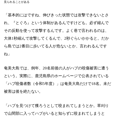
見られることがある
「基本的にはですね、伸びきった状態では攻撃できないとさ
れ、『とぐろ』という体制があるんですけども。必ず縮んで
その反動を使って攻撃するんです。よく巷で言われるのは、
大体1秒縮んで攻撃してくるんで、2秒ぐらいかかると。だか
ら島では2番目に歩いてる人が危ないとか、言われるんです
ね」
奄美大島では、例年、20名前後の人がハブの咬傷被害に遭う
という。実際に、鹿児島県のホームページで公表されている
「ハブ咬傷者数（令和5年度）」は奄美大島だけで18名。未だ
被害は後を絶たない。
「ハブを見つけて獲ろうとして咬まれてしまうとか。草刈り
で山間部に入ってハブがいると知らずに咬まれてしまうと