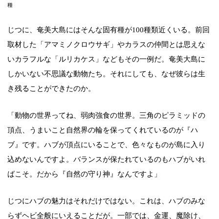
種
じつに、奄美大島にはそんな固有種が100種類近くいる。前回
取材した「アマミノクロウサギ」やカラスの仲間とは思えな
いカラフルな「ルリカケス」などもその一例だ。奄美大島に
しかいない不思議な動物たち。それにしても、なぜ彼らは生
き残ることができたのか。
「動物の世界ってね、弱肉強食の世界。三角のピラミッドの
頂点、うまいこと自然界の輪を保ってくれているのが『ハ
ブ』です。ハブが頂点にいることで、色々なものが島に入り
込めないんですよ。バランスが保たれているのもハブがいれ
ばこそ。だから『自然の守り神』なんですよ」
じつにハブの魅力はそれだけではない。これは、ハブのみな
らずヘビ全般にいえることだが。一部では、金運、魔除け、