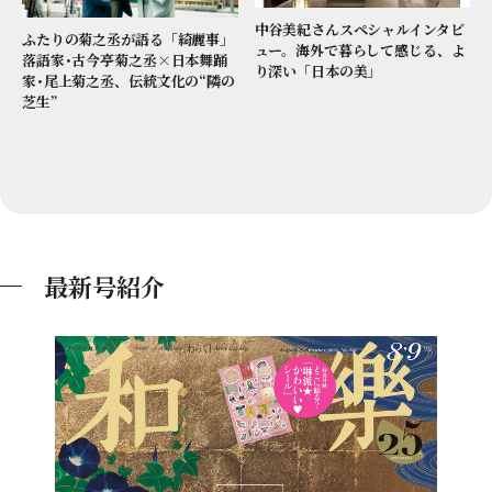
中谷美紀さんスペシャルインタビ
ふたりの菊之丞が語る「綺麗事」
ュー。海外で暮らして感じる、よ
落語家･古今亭菊之丞×日本舞踊
り深い「日本の美」
家･尾上菊之丞、伝統文化の“隣の
芝生”
最新号紹介