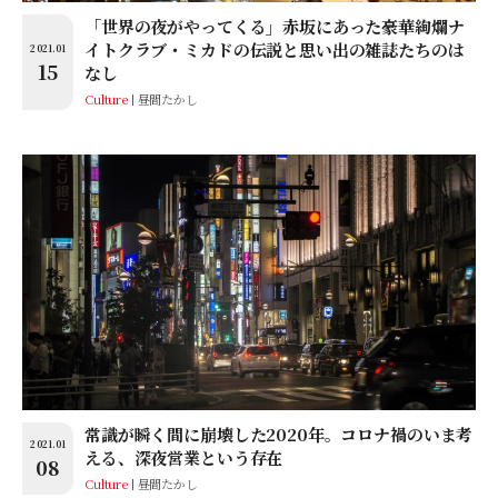
「世界の夜がやってくる」赤坂にあった豪華絢爛ナ
イトクラブ・ミカドの伝説と思い出の雑誌たちのは
2021.01
15
なし
Culture
昼間たかし
常識が瞬く間に崩壊した2020年。コロナ禍のいま考
2021.01
える、深夜営業という存在
08
Culture
昼間たかし