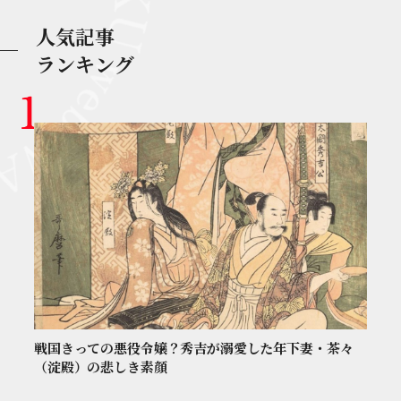
人気記事
ランキング
戦国きっての悪役令嬢？秀吉が溺愛した年下妻・茶々
（淀殿）の悲しき素顔