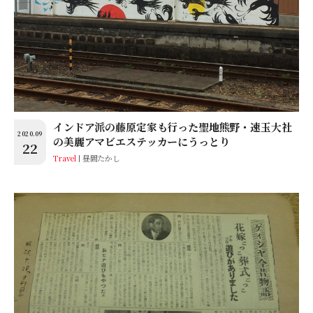
インドア派の藤原定家も行った聖地熊野・速玉大社
2020.09
の美麗アマビエステッカーにうっとり
22
Travel
昼間たかし