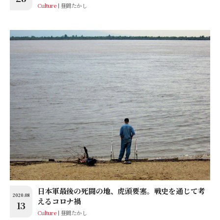
Culture
昼間たかし
日本軍最後の死闘の地、虎頭要塞。戦史を通じて考
2020.08
えるコロナ禍
13
Culture
昼間たかし