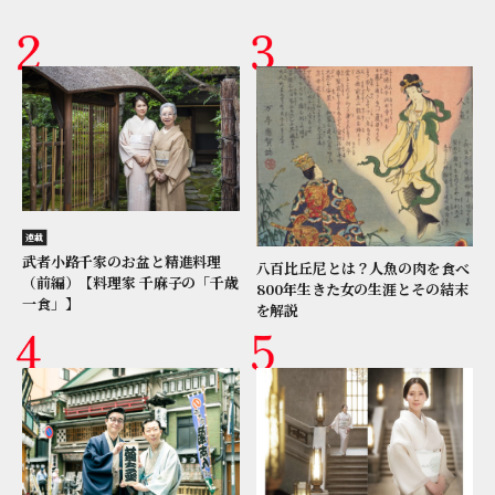
連載
武者小路千家のお盆と精進料理
八百比丘尼とは？人魚の肉を食べ
（前編）【料理家 千麻子の「千歳
800年生きた女の生涯とその結末
一食」】
を解説