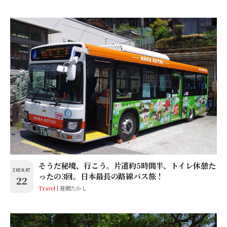
そうだ秘境、行こう。片道約5時間半、トイレ休憩た
2020.07
ったの3回。日本最長の路線バス旅！
22
Travel
昼間たかし