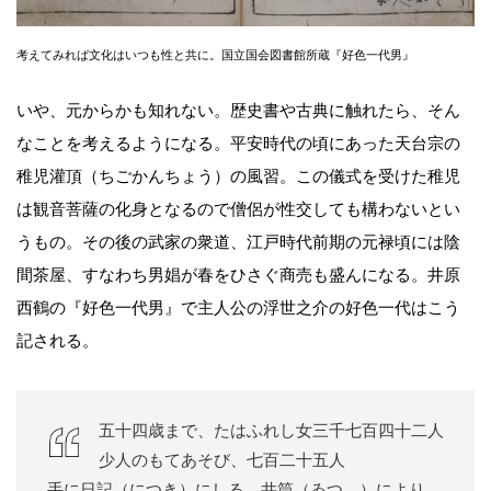
考えてみれば文化はいつも性と共に。国立国会図書館所蔵『好色一代男』
いや、元からかも知れない。歴史書や古典に触れたら、そん
なことを考えるようになる。平安時代の頃にあった天台宗の
稚児灌頂（ちごかんちょう）の風習。この儀式を受けた稚児
は観音菩薩の化身となるので僧侶が性交しても構わないとい
うもの。その後の武家の衆道、江戸時代前期の元禄頃には陰
間茶屋、すなわち男娼が春をひさぐ商売も盛んになる。井原
西鶴の『好色一代男』で主人公の浮世之介の好色一代はこう
記される。
五十四歳まで、たはふれし女三千七百四十二人
少人のもてあそび、七百二十五人
手に日記（につき）にしる、井筒（ゐつゝ）により