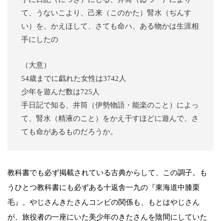
て、うないこより、己来（このかた）腎水（ぢんす
い）を、かえほして、さても命ハ、ある物かは生涯相
手にしたの
（大意）
54歳までに戯れた女性は3742人
少年を遊んだ数は725人
手日記で知る、井筒（伊勢物語・能楽のこと）によっ
て、腎水（精液のこと）をかえ干すほどに遊んで、さ
ても命があるものだろうか。
教科書でも必ず掲載されている古典からして、この調子。も
うひとつ教科書にも必ずある十返舎一九の『東海道中膝栗
毛』。やじさんきたさんコンビの関係も、もとはやじさん
が、旅役者の一座にいた美少年のきたさんを陰間にしていた