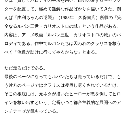
ジは一貫してパロディの手法を用い、自分の愛するキャラク
ターを配置して、極めて難解な作品ばかりを描いてきた。例
えば『由利ちゃんの逆襲』（1983年 久保書店）所収の「完
全なるルパン三世・カリオストロの城」という作品がある。
内容は、アニメ映画『ルパン三世 カリオストロの城』のパ
ロディである。作中でルパンたちは囚われのクラリスを救う
べく「俺達が助けに行ってやるからな」と走る。
ただ走るだけである。
最後のページになってもルパンたちは走っているだけで、も
う片方のページではクラリスは凌辱し尽くされているだけ。
そこの根底には、元ネタが描いたヒーローが悪を倒してヒロ
インを救い出すという、定番かつご都合主義的な展開へのア
ンチテーゼが籠もっている。