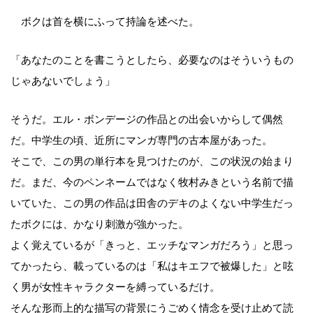
ボクは首を横にふって持論を述べた。
「あなたのことを書こうとしたら、必要なのはそういうもの
じゃあないでしょう」
そうだ。エル・ボンデージの作品との出会いからして偶然
だ。中学生の頃、近所にマンガ専門の古本屋があった。
そこで、この男の単行本を見つけたのが、この状況の始まり
だ。まだ、今のペンネームではなく牧村みきという名前で描
いていた、この男の作品は田舎のデキのよくない中学生だっ
たボクには、かなり刺激が強かった。
よく覚えているが「きっと、エッチなマンガだろう」と思っ
てかったら、載っているのは「私はキエフで被爆した」と呟
く男が女性キャラクターを縛っているだけ。
そんな形而上的な描写の背景にうごめく情念を受け止めて読