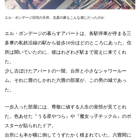
エル・ボンデージ旧宅の天井。北斎の家もこんな感じだったのか
エル・ボンデージの暮らすアパートは、各駅停車が停まる三
多摩の私鉄沿線の駅から徒歩10分ほどのところにあった。住
所は聞いていたのに、彼はわざわざ駅まで迎えに来てくれ
た。
少し古ぼけたアパートの一階。台所と小さなシャワールー
ム。それに畳のしかれた六畳の部屋が、この男の城であっ
た。
一歩入った部屋には、尊敬に値する人生の覚悟が見てとれ
た。色あせた『うる星やつら』や『魔女っ子チックル』のポ
スターが貼られたドア。
台所にも本が横に倒してうずたかく積まれていた。六畳間に