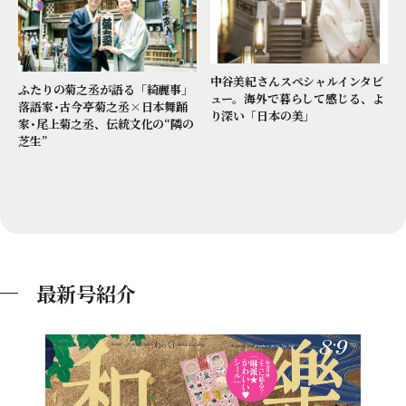
中谷美紀さんスペシャルインタビ
ふたりの菊之丞が語る「綺麗事」
ュー。海外で暮らして感じる、よ
落語家･古今亭菊之丞×日本舞踊
り深い「日本の美」
家･尾上菊之丞、伝統文化の“隣の
芝生”
最新号紹介