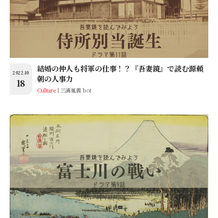
結婚の仲人も将軍の仕事！？『吾妻鏡』で読む源頼
2022.10
朝の人事力
18
Culture
三浦胤義 bot