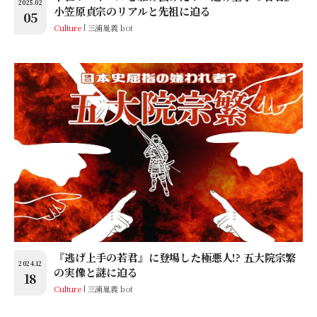
2025.02
小笠原貞宗のリアルと先祖に迫る
05
Culture
三浦胤義 bot
『逃げ上手の若君』に登場した極悪人!? 五大院宗繁
2024.12
の実像と謎に迫る
18
Culture
三浦胤義 bot