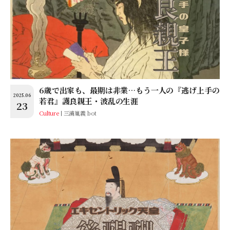
6歳で出家も、最期は非業…もう一人の『逃げ上手の
2025.06
若君』護良親王・波乱の生涯
23
Culture
三浦胤義 bot