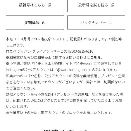
最新号はこちら
最新号を試し読み
定期購読
バックナンバー
本誌８・９月号P.208の協力社リストに、記載漏れがありました。お詫び申
し上げます。
ロエベ ジャパン クライアントサービスTEL03-6215-6116
※和樂本誌ならびに和樂webに関するお問い合わせは
こちら
。
※小学館が雑誌『和樂』およびWEBサイト『和樂web』にて運営している
Instagramの公式アカウントは「@warakumagazine」のみになります。
和樂webのロゴや名称、公式アカウントの投稿を無断使用しプレゼント企画
などを行っている類似アカウントがございますが、弊社とは一切関係ないの
でご注意ください。
類似アカウントから不審なDM（プレゼント当選告知）などを受け取った際
は、記載されたURLにはアクセスせずDM自体を削除していただくようお願
いいたします。
また被害防止のため、同アカウントのブロックをお願いいたします。