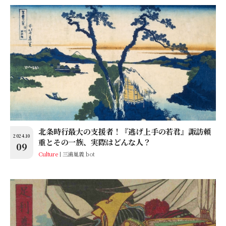
北条時行最大の支援者！『逃げ上手の若君』諏訪頼
2024.10
重とその一族、実際はどんな人？
09
Culture
三浦胤義 bot