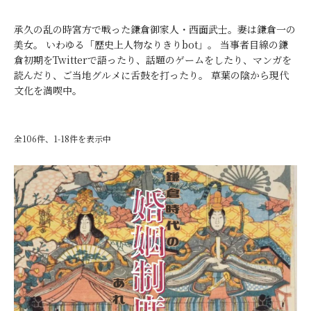
承久の乱の時宮方で戦った鎌倉御家人・西面武士。妻は鎌倉一の
美女。 いわゆる「歴史上人物なりきりbot」。 当事者目線の鎌
倉初期をTwitterで語ったり、話題のゲームをしたり、マンガを
読んだり、ご当地グルメに舌鼓を打ったり。 草葉の陰から現代
文化を満喫中。
全106件、1-18件を表示中