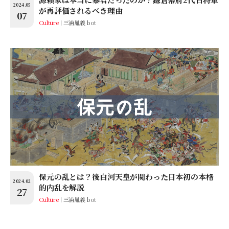
2024.05
が再評価されるべき理由
07
Culture
三浦胤義 bot
保元の乱とは？後白河天皇が関わった日本初の本格
2024.02
的内乱を解説
27
Culture
三浦胤義 bot