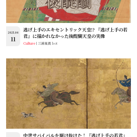
逃げ上手のエキセントリック天皇!? 『逃げ上手の若
2025.04
君』に描かれなかった後醍醐天皇の実像
11
Culture
三浦胤義 bot
中世サバイバルを駆け抜けた！『逃げ上手の若君』