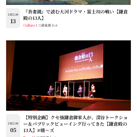
『吾妻鏡』で読む大河ドラマ・富士川の戦い【鎌倉
2022.10
殿の13人】
13
Culture
三浦胤義 bot
【特別企画】クセ強鎌倉御家人が、深谷トークショ
ー＆パブリックビューイング行ってきた【鎌倉殿の
2022.10
05
13人】#婿～ズ