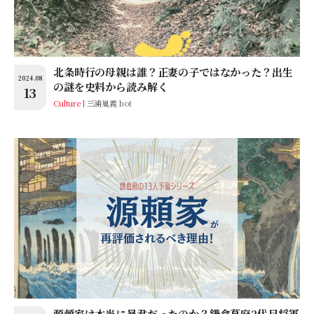
北条時行の母親は誰？正妻の子ではなかった？出生
2024.08
の謎を史料から読み解く
13
Culture
三浦胤義 bot
源頼家は本当に暴君だったのか？鎌倉幕府2代目将軍