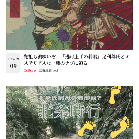
先祖も濃ゆいぞ！『逃げ上手の若君』足利尊氏とミ
2024.09
ステリアスな一族のナゾに迫る
09
Culture
三浦胤義 bot