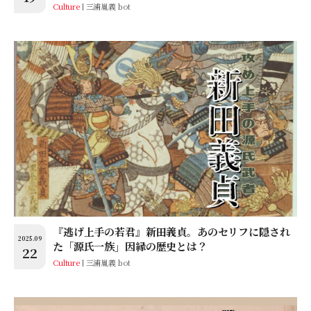
Culture
三浦胤義 bot
『逃げ上手の若君』新田義貞。あのセリフに隠され
2025.09
た「源氏一族」因縁の歴史とは？
22
Culture
三浦胤義 bot