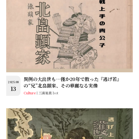
異例の大出世も…僅か20年で散った『逃げ若』
2025.08
の“兄”北畠顕家、その華麗なる実像
13
Culture
三浦胤義 bot