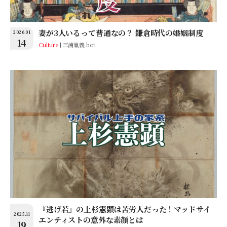
妻が3人いるって普通なの？ 鎌倉時代の婚姻制度
2026.01
14
Culture
三浦胤義 bot
『逃げ若』の上杉憲顕は苦労人だった！マッドサイ
2025.11
エンティストの意外な素顔とは
19