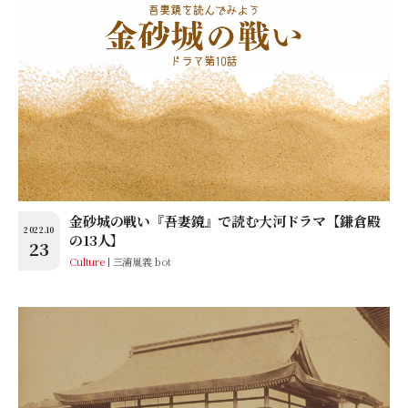
金砂城の戦い『吾妻鏡』で読む大河ドラマ【鎌倉殿
2022.10
の13人】
23
Culture
三浦胤義 bot