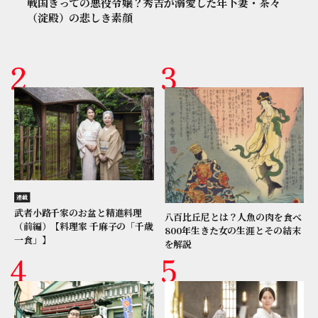
戦国きっての悪役令嬢？秀吉が溺愛した年下妻・茶々
（淀殿）の悲しき素顔
連載
武者小路千家のお盆と精進料理
八百比丘尼とは？人魚の肉を食べ
（前編）【料理家 千麻子の「千歳
800年生きた女の生涯とその結末
一食」】
を解説