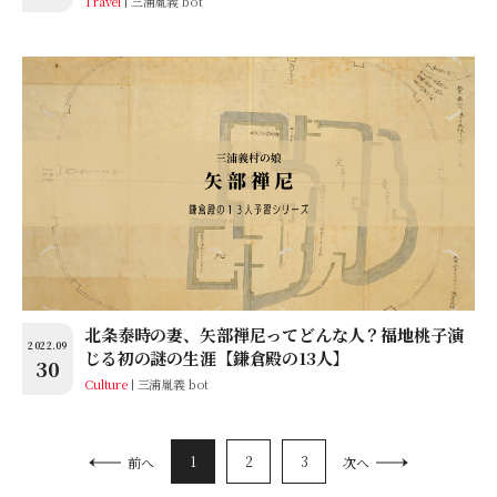
Travel
三浦胤義 bot
北条泰時の妻、矢部禅尼ってどんな人？福地桃子演
2022.09
じる初の謎の生涯【鎌倉殿の13人】
30
Culture
三浦胤義 bot
1
2
3
前へ
次へ