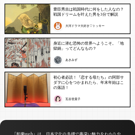
豊臣秀吉は戦国時代に何をした人なの？
戦国ドリームを叶えた男を3分で解説
大河ドラマ大好き♡トッキー
身近に潜む恐怖の世界へようこそ。「地
獄鍋」ってどんなもの？
あきみず
初心者必読！『恋する母たち』の阿部サ
ダヲに心をつかまれたら、年末年始はこ
の落語！
瓦谷登貴子
「和樂web」は、日本文化の多様で奥深い魅力をわかりや