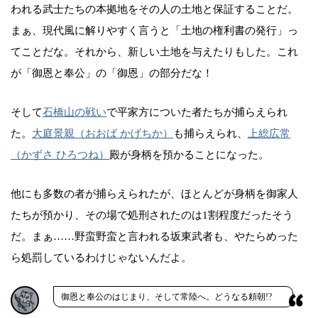
われる武士たちの本拠地をその人の土地と保証することだ。
まぁ、現代風に解りやすく言うと「土地の権利書の発行」っ
てことだな。それから、新しい土地を与えたりもした。これ
が「御恩と奉公」の「御恩」の部分だな！
そして
石橋山の戦い
で平家方についた者たちが捕らえられ
た。
大庭景親（おおば かげちか）
も捕らえられ、
上総広常
（かずさ ひろつね）
殿が身柄を預かることになった。
他にも多数の者が捕らえられたが、ほとんどが身柄を御家人
たちが預かり、その場で処刑されたのは1割程度だったそう
だ。まぁ……野蛮野蛮と言われる坂東武者も、やたらめった
ら処罰しているわけじゃないんだよ。
御恩と奉公のはじまり、そして常陸へ。どうなる頼朝!?