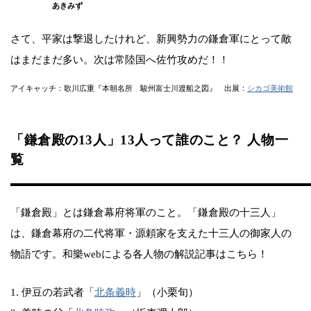
あきみず
さて、平家は撃退したけれど、新興勢力の鎌倉軍にとって敵
はまだまだ多い。次は常陸国へ佐竹攻めだ！！
アイキャッチ：歌川広重『本朝名所 駿州富士川渡船之図』 出展：
シカゴ美術館
「鎌倉殿の13人」13人って誰のこと？ 人物一
覧
「鎌倉殿」とは鎌倉幕府将軍のこと。「鎌倉殿の十三人」
は、鎌倉幕府の二代将軍・源頼家を支えた十三人の御家人の
物語です。和樂webによる各人物の解説記事はこちら！
1. 伊豆の若武者「
北条義時
」（小栗旬）