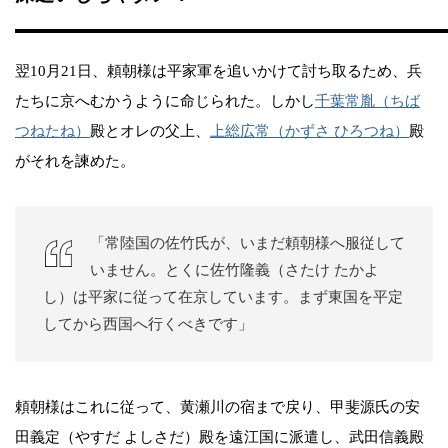
翌10月21日、頼朝様は平家軍を追いかけて討ち取るため、兵
たちに京へむかうように命じられた。しかし
千葉常胤（ちば
つねたね）
殿とオレの父上、
上総広常（かずさ ひろつね）
殿
がそれを諫めた。
「常陸国の佐竹氏が、いまだ頼朝様へ服従して
いません。とくに佐竹隆義（さたけ たかよ
し）は平家に従って在京しています。まず東国を平定
してから西国へ行くべきです」
頼朝様はこれに従って、黄瀬川の宿まで戻り、甲斐源氏の安
田義定（やすだ よしさだ）殿を遠江国に派遣し、武田信義殿