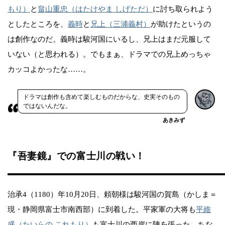
もり）
と
畠山重忠（はたけやま しげただ）
に討ち取られよう
としたところを、
義時
と
兄上（三浦義村）
が助けたというの
は創作なのだ。義時は駿河国にいるし、兄上はまだ元服して
いない（と思われる）。でもまぁ、ドラマでの兄上めっちゃ
カッコよかったな……。
ドラマは創作も含めて楽しむものだからな、史実そのもの
ではないんだな。
あきみず
『吾妻鏡』での富士川の戦い！
治承4（1180）年10月20日、頼朝様は駿河国の賀島（かしま＝
現・静岡県富士市南西部）に到着した。平家軍の大将も
平維
盛（たいらの これもり）
も富士川の西岸に陣を張った。ちな