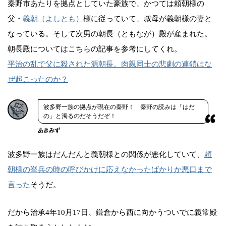
秦野市あたりを拠点としていた豪族で、かつては頼朝様の
父・
義朝（よしとも）
様に従っていて、叔母が義朝様の妻と
なっている。そして次男の朝長（ともなが）殿が産まれた。
朝長殿についてはこちらの記事を参考にしてくれ。
平治の乱で父に殺された源朝長。肉親同士の悲劇の連鎖はな
ぜ起こったのか？
波多野一族の拠点が現在の秦野！ 秦野の読みは「はだ
の」と濁るのだそうだぞ！
あきみず
波多野一族はだんだんと義朝様との関係が悪化していて、
頼
朝様の挙兵の時の呼びかけに応えなかったばかりか悪口まで
言った
そうだ。
だから治承4年10月17日、鎌倉から西に向かうついでに義常殿