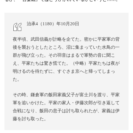
治承4（1180）年10月20日
夜半頃、武田信義が計略を企てた。密かに平家軍の背
後を襲おうとしたところ、沼に集まっていた水鳥の一
群が飛び立った。その羽音はまるで軍勢の音に聞こ
え、平家たちは驚き慌てた。（中略）平家たちは夜が
明けるのを待たずに、すぐさま京へと帰ってしまっ
た。
その時、鎌倉軍の飯田家義父子が富士川を渡り、平家
軍を追いかけた。平家の家人・伊藤次郎が引き返して
合戦になり、飯田の息子は討ち取られたが、家義は伊
藤を討ち取った。