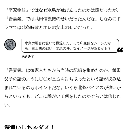
『平家物語』ではなぜ水鳥が飛び立ったのかは謎だったが、
『吾妻鏡』では武田信義殿のせいだったんだな。ちなみにド
ラマでは北条時政とオレの父上のせいだった。
水鳥の羽音に驚いて撤退した、って印象的なシーンだか
ら、富士川の戦い＝水鳥の件、なイメージがあるかも？
あきみず
『吾妻鏡』は御家人たちから当時の記録を集めたのか、飯田
父子の話のように〇〇が△△を討ち取ったという話が挟み込
まれているのもポイントだな。いくら北条バイアスが強いか
らといっても、どこに誰がいて何をしたのかぐらいは信じた
い。
深追いしちゃダメ！