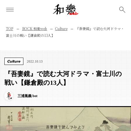
検索
TOP
ROCK 和樂web
Culture
『吾妻鏡』で読む大河ドラマ・
富士川の戦い【鎌倉殿の13人】
Culture
2022.10.13
『吾妻鏡』で読む大河ドラマ・富士川の
戦い【鎌倉殿の13人】
三浦胤義 bot