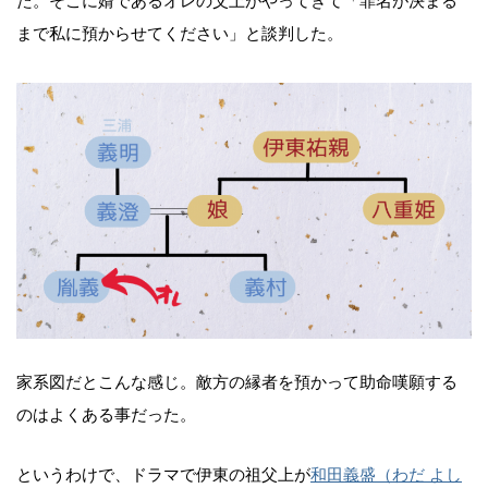
た。そこに婿であるオレの父上がやってきて「罪名が決まる
まで私に預からせてください」と談判した。
家系図だとこんな感じ。敵方の縁者を預かって助命嘆願する
のはよくある事だった。
というわけで、ドラマで伊東の祖父上が
和田義盛（わだ よし