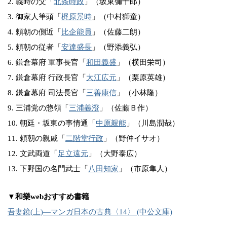
2. 義時の父「
北条時政
」（坂東彌十郎）
3. 御家人筆頭「
梶原景時
」（中村獅童）
4. 頼朝の側近「
比企能員
」（佐藤二朗）
5. 頼朝の従者「
安達盛長
」（野添義弘）
6. 鎌倉幕府 軍事長官「
和田義盛
」（横田栄司）
7. 鎌倉幕府 行政長官「
大江広元
」（栗原英雄）
8. 鎌倉幕府 司法長官「
三善康信
」（小林隆）
9. 三浦党の惣領「
三浦義澄
」（佐藤Ｂ作）
10. 朝廷・坂東の事情通「
中原親能
」（川島潤哉）
11. 頼朝の親戚「
二階堂行政
」（野仲イサオ）
12. 文武両道「
足立遠元
」（大野泰広）
13. 下野国の名門武士「
八田知家
」（市原隼人）
▼和樂webおすすめ書籍
吾妻鏡(上)―マンガ日本の古典〈14〉 (中公文庫)