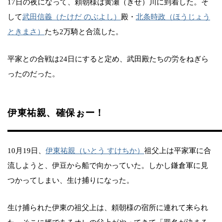
17日の夜になって、頼朝様は黄瀬（きせ）川に到着した。そ
して
武田信義（たけだ のぶよし）
殿・
北条時政（ほうじょう
ときまさ）
たち2万騎と合流した。
平家との合戦は24日にすると定め、武田殿たちの労をねぎら
ったのだった。
伊東祐親、確保ぉー！
10月19日、
伊東祐親（いとう すけちか）
祖父上は平家軍に合
流しようと、伊豆から船で向かっていた。しかし鎌倉軍に見
つかってしまい、生け捕りになった。
生け捕られた伊東の祖父上は、頼朝様の宿所に連れて来られ