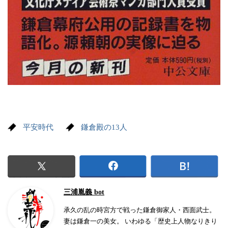
平安時代
鎌倉殿の13人
三浦胤義 bot
承久の乱の時宮方で戦った鎌倉御家人・西面武士。
妻は鎌倉一の美女。 いわゆる「歴史上人物なりきり