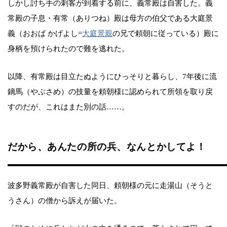
しかし討ち手の刺客が到着する前に、義常殿は自害した。義
常殿の子息・有常（ありつね）殿は母方の伯父である大庭景
義（おおば かげよし=
大庭景親
の兄で頼朝に従っている）殿に
身柄を預けられたので難を逃れた。
以降、有常殿は目立たぬようにひっそりと暮らし、7年後に流
鏑馬（やぶさめ）の技量を頼朝様に認められて所領を取り戻
すのだが、これはまた別の話……。
だから、あんたの所の兵、なんとかしてよ！
波多野義常殿が自害した同日、頼朝様の元に走湯山（そうと
うさん）の僧から訴えが届いた。