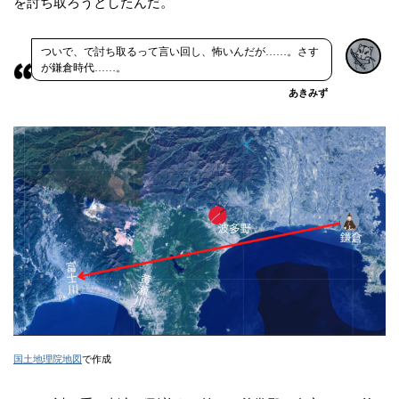
を討ち取ろうとしたんだ。
ついで、で討ち取るって言い回し、怖いんだが……。さす
が鎌倉時代……。
あきみず
国土地理院地図
で作成