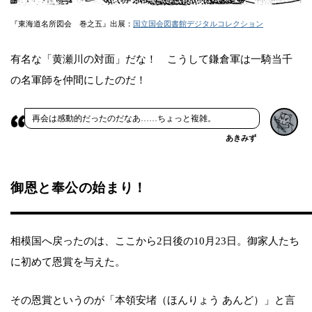
『東海道名所図会 巻之五』出展：
国立国会図書館デジタルコレクション
有名な「黄瀬川の対面」だな！ こうして鎌倉軍は一騎当千
の名軍師を仲間にしたのだ！
再会は感動的だったのだなあ……ちょっと複雑。
あきみず
御恩と奉公の始まり！
相模国へ戻ったのは、ここから2日後の10月23日。御家人たち
に初めて恩賞を与えた。
その恩賞というのが「本領安堵（ほんりょう あんど）」と言