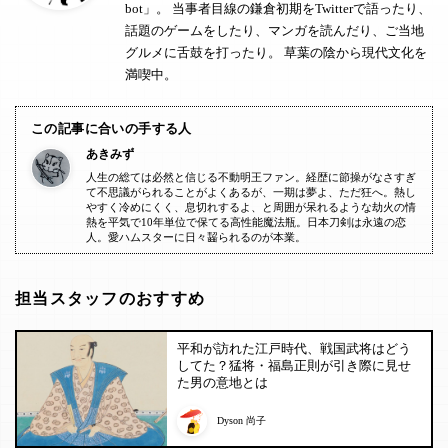
bot」。 当事者目線の鎌倉初期をTwitterで語ったり、
話題のゲームをしたり、マンガを読んだり、ご当地
グルメに舌鼓を打ったり。 草葉の陰から現代文化を
満喫中。
この記事に合いの手する人
あきみず
人生の総ては必然と信じる不動明王ファン。経歴に節操がなさすぎ
て不思議がられることがよくあるが、一期は夢よ、ただ狂へ。熱し
やすく冷めにくく、息切れするよ、と周囲が呆れるような劫火の情
熱を平気で10年単位で保てる高性能魔法瓶。日本刀剣は永遠の恋
人。愛ハムスターに日々齧られるのが本業。
担当スタッフのおすすめ
平和が訪れた江戸時代、戦国武将はどう
してた？猛将・福島正則が引き際に見せ
た男の意地とは
Dyson 尚子