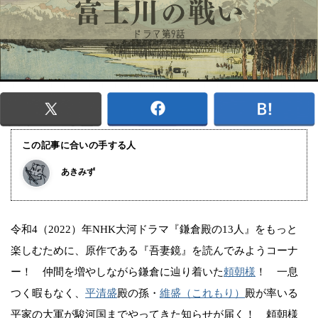
この記事に合いの手する人
あきみず
令和4（2022）年NHK大河ドラマ『鎌倉殿の13人』をもっと
楽しむために、原作である『吾妻鏡』を読んでみようコーナ
ー！ 仲間を増やしながら鎌倉に辿り着いた
頼朝様
！ 一息
つく暇もなく、
平清盛
殿の孫・
維盛（これもり）
殿が率いる
平家の大軍が駿河国までやってきた知らせが届く！ 頼朝様