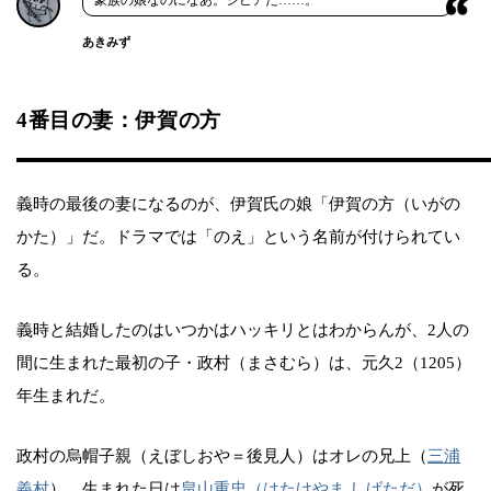
あきみず
4番目の妻：伊賀の方
義時の最後の妻になるのが、伊賀氏の娘「伊賀の方（いがの
かた）」だ。ドラマでは「のえ」という名前が付けられてい
る。
義時と結婚したのはいつかはハッキリとはわからんが、2人の
間に生まれた最初の子・政村（まさむら）は、元久2（1205）
年生まれだ。
政村の烏帽子親（えぼしおや＝後見人）はオレの兄上（
三浦
義村
）。生まれた日は
畠山重忠（はたけやま しげただ）
が死