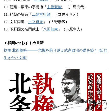
10. 朝廷・坂東の事情通「
中原親能
」（川島潤哉）
11. 頼朝の親戚「
二階堂行政
」（野仲イサオ）
12. 文武両道「
足立遠元
」（大野泰広）
13. 下野国の名門武士「
八田知家
」（市原隼人）
▼和樂webおすすめ書籍
執権 北条義時―――危機を乗り越え武家政治の礎を築く (知的
生きかた文庫)