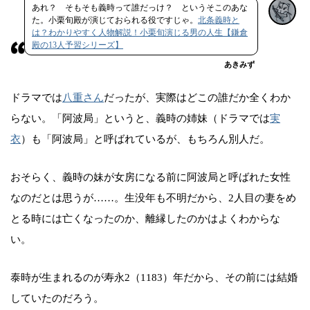
あれ？ そもそも義時って誰だっけ？ というそこのあな
た。小栗旬殿が演じておられる役ですじゃ。
北条義時と
は？わかりやすく人物解説！小栗旬演じる男の人生【鎌倉
殿の13人予習シリーズ】
あきみず
ドラマでは
八重さん
だったが、実際はどこの誰だか全くわか
らない。「阿波局」というと、義時の姉妹（ドラマでは
実
衣
）も「阿波局」と呼ばれているが、もちろん別人だ。
おそらく、義時の妹が女房になる前に阿波局と呼ばれた女性
なのだとは思うが……。生没年も不明だから、2人目の妻をめ
とる時には亡くなったのか、離縁したのかはよくわからな
い。
泰時が生まれるのが寿永2（1183）年だから、その前には結婚
していたのだろう。