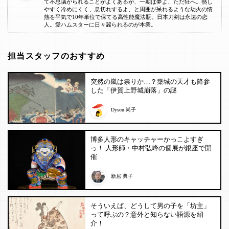
て不思議がられることがよくあるが、一期は夢よ、ただ狂へ。熱し
やすく冷めにくく、息切れするよ、と周囲が呆れるような劫火の情
熱を平気で10年単位で保てる高性能魔法瓶。日本刀剣は永遠の恋
人。愛ハムスターに日々齧られるのが本業。
担当スタッフのおすすめ
突然の嵐は祟りか…？築城の天才も降参
した「伊賀上野城崩落」の謎
Dyson 尚子
博多人形のキャッチャーかっこよすぎ
っ！ 人形師・中村弘峰の個展が銀座で開
催
新居 典子
そういえば、どうして男の子を「坊主」
って呼ぶの？意外と知らない語源を紹
介！