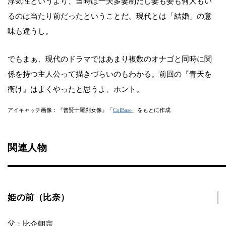
浮気性というより、当時は一夫多妻制だし妻も妾も何人もい
るのは当たり前だったということだ。現代とは「結婚」の意
味も違うし。
でもまぁ、現代のドラマではあまり複数のオナゴと同時に関
係を持つ主人公って描きづらいのもわかる。前回の『青天を
衝け』はよくやったと思うよ、ホント。
アイキャッチ画像：『普賢十羅刹女像』「
ColBase
」をもとに作成
関連人物
姫の前（比奈）
父：比企朝宗