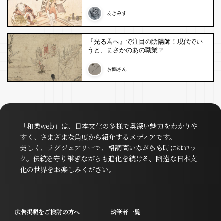
あきみず
『光る君へ』で注目の陰陽師！現代でい
うと、まさかのあの職業？
お鶴さん
「和樂web」は、日本文化の多様で奥深い魅力をわかりや
すく、さまざまな角度から紹介するメディアです。
美しく、ラグジュアリーで、格調高いながらも時にはロッ
ク。伝統を守り継ぎながらも進化を続ける、幽遠な日本文
化の世界をお楽しみください。
広告掲載をご検討の方へ
執筆者一覧