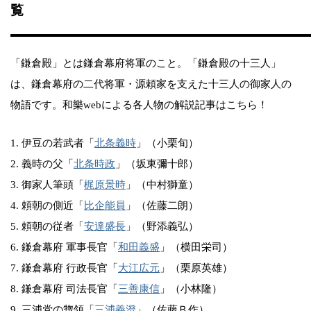
覧
「鎌倉殿」とは鎌倉幕府将軍のこと。「鎌倉殿の十三人」
は、鎌倉幕府の二代将軍・源頼家を支えた十三人の御家人の
物語です。和樂webによる各人物の解説記事はこちら！
1. 伊豆の若武者「
北条義時
」（小栗旬）
2. 義時の父「
北条時政
」（坂東彌十郎）
3. 御家人筆頭「
梶原景時
」（中村獅童）
4. 頼朝の側近「
比企能員
」（佐藤二朗）
5. 頼朝の従者「
安達盛長
」（野添義弘）
6. 鎌倉幕府 軍事長官「
和田義盛
」（横田栄司）
7. 鎌倉幕府 行政長官「
大江広元
」（栗原英雄）
8. 鎌倉幕府 司法長官「
三善康信
」（小林隆）
9. 三浦党の惣領「
三浦義澄
」（佐藤Ｂ作）