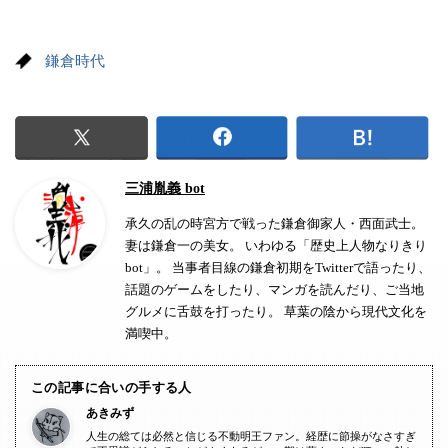
鎌倉時代
三浦胤義 bot
承久の乱の時宮方で戦った鎌倉御家人・西面武士。
妻は鎌倉一の美女。 いわゆる「歴史上人物なりきり
bot」。 当事者目線の鎌倉初期をTwitterで語ったり、
話題のゲームをしたり、マンガを読んだり、ご当地
グルメに舌鼓を打ったり。 草葉の陰から現代文化を
満喫中。
この記事に合いの手する人
あきみず
人生の総ては必然と信じる不動明王ファン。経歴に節操がなさすぎ