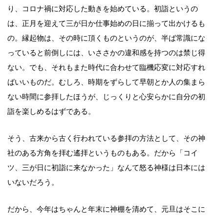
り、コロナ禍に対応した動きを始めている。初詣というの
は、正月を迎えて三が日か仕事始めの日に揃って出かけるも
の。縁起物は、その時に頂くものというのが、半ば常識にな
っていると前倒しには、いささかの違和感を持つのは禁じ得
ない。でも、それもまた時代に合わせて臨機応変に対応すれ
ばいいものだ。むしろ、時期をずらして早朝とか人の集まら
ない時間に参拝したほうが、じっくりと心安らかに自分の初
詣を楽しめるはずである。
そう、古来から古く行われている参拝の方法として、その神
社のある方角を拝む遙拝というものもある。だから「コイ
ツ、三が日に初詣に来なかった」なんて怒る神様は日本には
いないだろう。
だから、今年はちゃんと年末に神棚を清めて、元旦はそこに