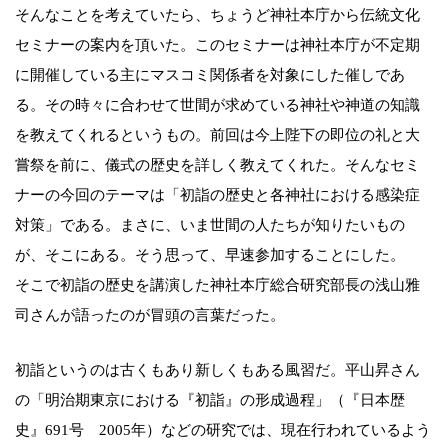
そんなことを考えていたら、ちょうど神社本庁から伝統文化
セミナーの案内を頂いた。このセミナーは神社本庁が不定期
に開催している主にマスコミ関係者を対象にした催しであ
る。その時々に合わせて世間が求めている神社や神道の知識
を教えてくれるというもの。前回は今上陛下の即位の礼と大
嘗祭を前に、儀式の歴史を詳しく教えてくれた。そんなセミ
ナーの今回のテーマは「初詣の歴史と各神社における感染症
対策」である。まさに、いま世間の人たちが知りたいもの
が、そこにある。そう思って、早速参加することにした。
そこで初詣の歴史を講演した神社本庁総合研究部長の浅山雅
司さんが語ったのが冒頭の言葉だった。
初詣というのは古くもあり新しくもある風習だ。平山昇さん
の「明治期東京における『初詣』の形成過程」（『日本歴
史』691号 2005年）などの研究では、現在行われているよう