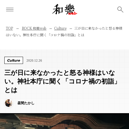
検索
TOP
ROCK 和樂web
Culture
三が日に来なかったと怒る神様
はいない。神社本庁に聞く「コロナ禍の初詣」とは
Culture
2020.12.26
三が日に来なかったと怒る神様はいな
い。神社本庁に聞く「コロナ禍の初詣」
とは
昼間たかし