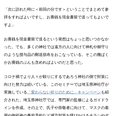
「次に訪れた時に＜前回の分です＞ということでまとめて参
拝をすればよいですし、お賽銭を現金書留で送ってもよいで
すよ」
お賽銭を現金書留で送るという発想はちょっと思いつかなか
った。でも、多くの神社では遠方の人に向けて神札や御守り
のような授与品の郵送頒布をおこなっている。そこの幾ばく
かお賽銭のぶんも含めればよいのだと思った。
コロナ禍でより人々が頼りにするであろう神社の側で対策に
向けた努力は続いている。このセミナーでは埼玉県神社庁が
実施している
「変わらない祈りのために」キャンペーン
も紹
介された。埼玉県神社庁では、専門家の監修によるガイドラ
インを作成。その上で、氏子や崇敬者に向けて、マスクの着
用や御祈祷の事前予約など感染対策を呼びかけるチラシやポ