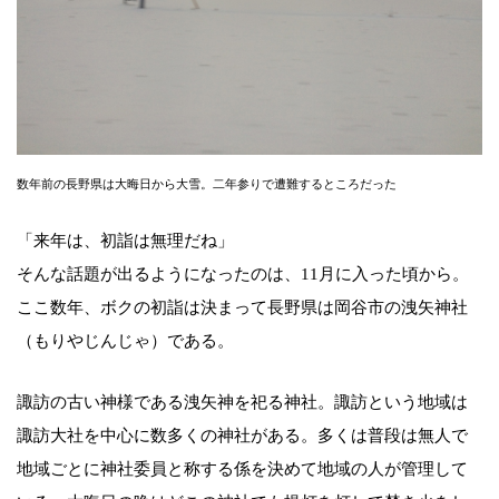
数年前の長野県は大晦日から大雪。二年参りで遭難するところだった
「来年は、初詣は無理だね」
そんな話題が出るようになったのは、11月に入った頃から。
ここ数年、ボクの初詣は決まって長野県は岡谷市の洩矢神社
（もりやじんじゃ）である。
諏訪の古い神様である洩矢神を祀る神社。諏訪という地域は
諏訪大社を中心に数多くの神社がある。多くは普段は無人で
地域ごとに神社委員と称する係を決めて地域の人が管理して