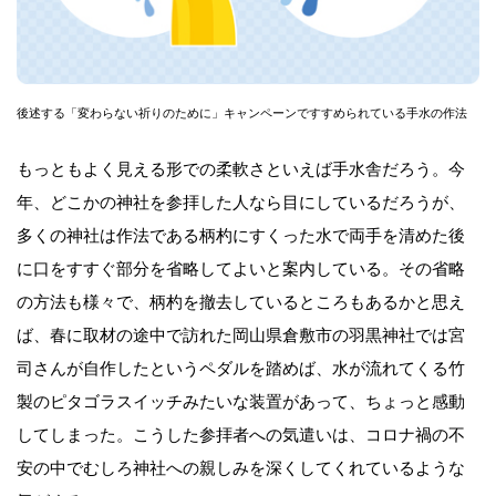
後述する「変わらない祈りのために」キャンペーンですすめられている手水の作法
もっともよく見える形での柔軟さといえば手水舎だろう。今
年、どこかの神社を参拝した人なら目にしているだろうが、
多くの神社は作法である柄杓にすくった水で両手を清めた後
に口をすすぐ部分を省略してよいと案内している。その省略
の方法も様々で、柄杓を撤去しているところもあるかと思え
ば、春に取材の途中で訪れた岡山県倉敷市の羽黒神社では宮
司さんが自作したというペダルを踏めば、水が流れてくる竹
製のピタゴラスイッチみたいな装置があって、ちょっと感動
してしまった。こうした参拝者への気遣いは、コロナ禍の不
安の中でむしろ神社への親しみを深くしてくれているような