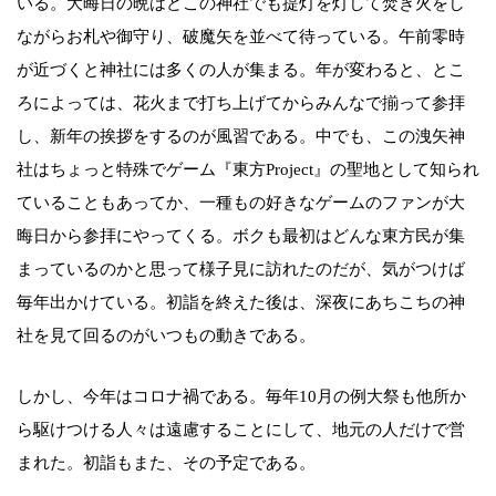
いる。大晦日の晩はどこの神社でも提灯を灯して焚き火をし
ながらお札や御守り、破魔矢を並べて待っている。午前零時
が近づくと神社には多くの人が集まる。年が変わると、とこ
ろによっては、花火まで打ち上げてからみんなで揃って参拝
し、新年の挨拶をするのが風習である。中でも、この洩矢神
社はちょっと特殊でゲーム『東方Project』の聖地として知られ
ていることもあってか、一種もの好きなゲームのファンが大
晦日から参拝にやってくる。ボクも最初はどんな東方民が集
まっているのかと思って様子見に訪れたのだが、気がつけば
毎年出かけている。初詣を終えた後は、深夜にあちこちの神
社を見て回るのがいつもの動きである。
しかし、今年はコロナ禍である。毎年10月の例大祭も他所か
ら駆けつける人々は遠慮することにして、地元の人だけで営
まれた。初詣もまた、その予定である。