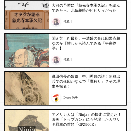
大河の予習に『慈光寺本承久記』を読ん
でみたら、北条義時がビビリィだった
樽瀬川
悶え苦しむ最期。平清盛の死は因果応報
なのか【推しから読んでみる『平家物
語』】
樽瀬川
織田信長の娘婿、中川秀政の謎！朝鮮出
兵での死因がなんで「鷹狩り」？その理
由を探る！
Dyson 尚子
アメリカ人は「Ninja」の快走に震えた！
映画『トップガン』にも登場したカワサ
キ忍軍の首領「GPZ900R」