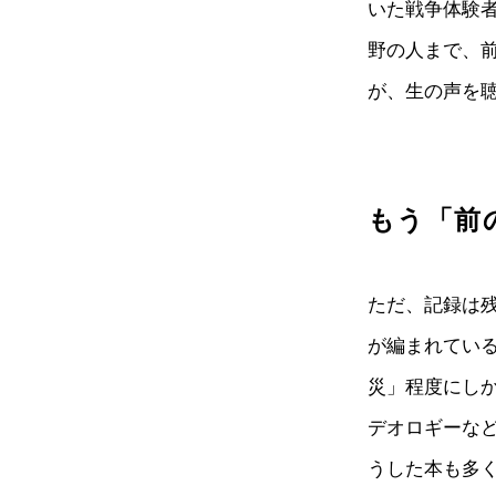
いた戦争体験
野の人まで、
が、生の声を
もう「前
ただ、記録は
が編まれてい
災」程度にし
デオロギーな
うした本も多