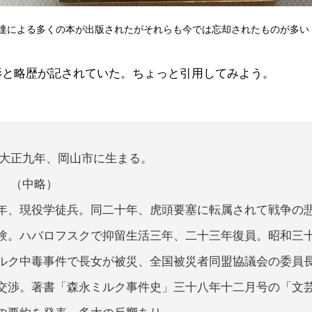
達による多くの本が出版されたがそれらも今では忘却されたものが多い
影と略歴が記されていた。ちょっと引用してみよう。
大正九年、岡山市に生まる。
（中略）
年、現役学徒兵。同二十年、虎頭要塞に転属されて戦争の
験。ハバロフスクで抑留生活三年、二十三年復員。昭和三
ルク中毒事件で長女が被災、全国被災者同盟協議会の委員
交渉。著書「森永ミルク事件史」三十八年十二月号の「文