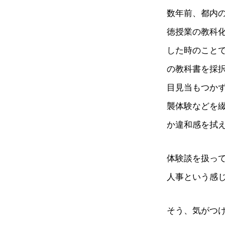
数年前、都内の
徳授業の教科化
した時のこと
の教科書を採
目見当もつか
襲体験などを
か違和感を拭
体験談を扱っ
人事という感
そう、気がつけ