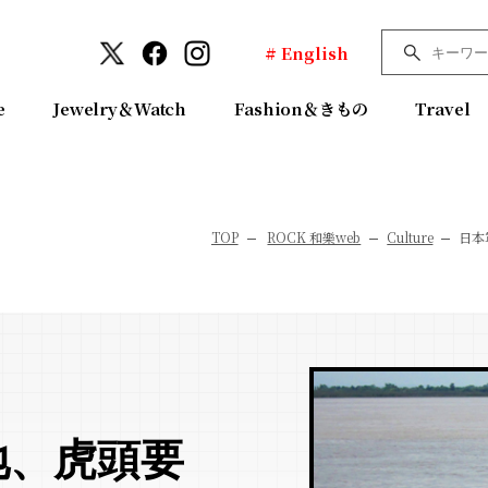
# English
e
Jewelry＆Watch
Fashion＆きもの
Travel
TOP
ROCK 和樂web
Culture
日本
地、虎頭要