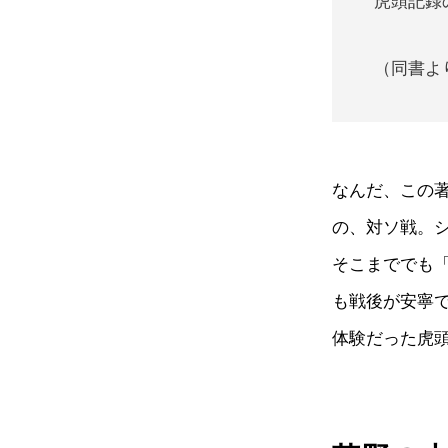
虎頭記録
（同書よ
なんだ、この
の、対ソ戦。
そこまででも
も戦後が安寧
体験だった虎