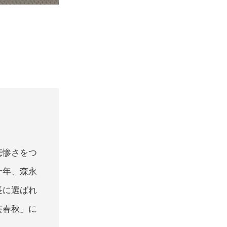
悲惨さをつ
十年、森永
長に選ばれ
芸春秋」に