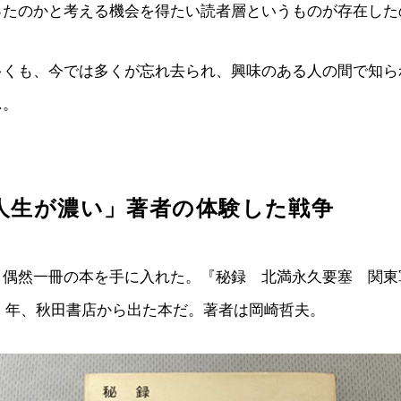
ったのかと考える機会を得たい読者層というものが存在した
多くも、今では多くが忘れ去られ、興味のある人の間で知ら
…。
人生が濃い」著者の体験した戦争
、偶然一冊の本を手に入れた。『秘録 北満永久要塞 関東
39）年、秋田書店から出た本だ。著者は岡崎哲夫。