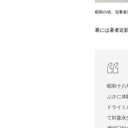
昭和の頃、当事者
裏には著者近
昭和十八
ぶさに体
ドライミ
て対森永