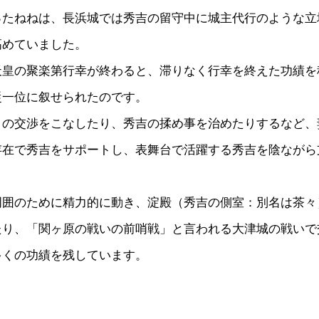
ったねねは、長浜城では秀吉の留守中に城主代行のような立
高めていました。
天皇の聚楽第行幸が終わると、滞りなく行幸を終えた功績を
従一位に叙せられたのです。
との交渉をこなしたり、秀吉の揉め事を治めたりするなど、
存在で秀吉をサポートし、表舞台で活躍する秀吉を陰ながら
周囲のために精力的に動き、淀殿（秀吉の側室：別名は茶々
たり、「関ヶ原の戦いの前哨戦」と言われる大津城の戦いで
多くの功績を残しています。