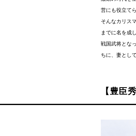
営にも役立て
そんなカリス
までに名を成
戦国武将とな
ちに、妻とし
【豊臣