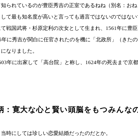
て知られているのが豊臣秀吉の正室であるねね（別名：おね
として最も知名度が高いと言っても過言ではないのではない
て戦国武将・杉原定利の次女として生まれ、1561年に豊
85年に秀吉が関白に任官されたのを機に「北政所」（きた
うになりました。
603年に出家して「高台院」と称し、1624年の死去まで京
柄：寛大な心と賢い頭脳をもつみんな
、当時にしては珍しい恋愛結婚だったのだとか。