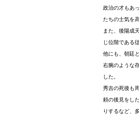
政治の才もあ
たちの士気を
また、後陽成
じ位階である
他にも、朝廷
右腕のような
した。
秀吉の死後も
頼の後見をし
りするなど、