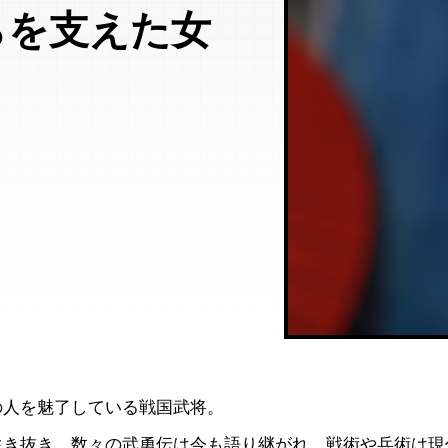
らを支えた女
の人を魅了している戦国武将。
生き抜き、数々の武勇伝は今も語り継がれ、戦術や兵術は現