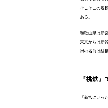
そこそこの規
ある。
和歌山県は新
東京からは新
街の名前は結
『桃鉄』
「新宮にいっ