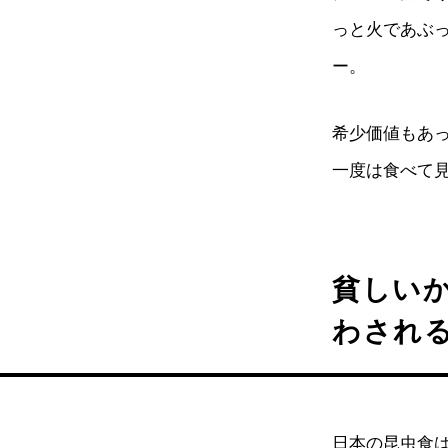
っと火であぶ
ー。
希少価値もあ
一度は食べて
貧しい
わされ
日本の昆虫食