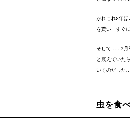
かれこれ8年
を貰い、すぐ
そして……2
と震えていた
いくのだった
虫を食