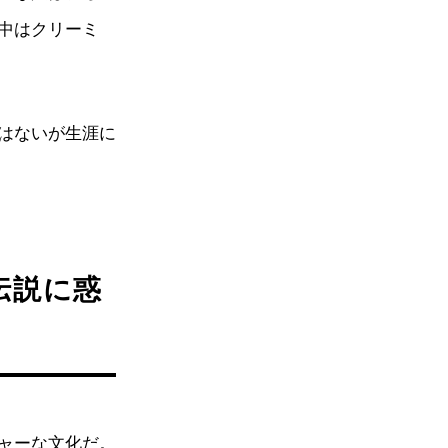
中はクリーミ
はないが生涯に
伝説に惑
ャーな文化だ。