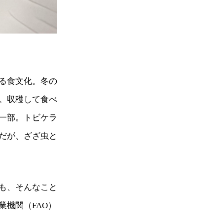
る食文化。冬の
。収穫して食べ
一部。トビケラ
だが、ざざ虫と
も、そんなこと
機関（FAO）