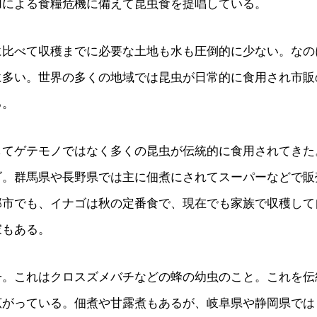
加による食糧危機に備えて昆虫食を提唱している。
に比べて収穫までに必要な土地も水も圧倒的に少ない。なの
に多い。世界の多くの地域では昆虫が日常的に食用され市販
る。
してゲテモノではなく多くの昆虫が伝統的に食用されてきた
ゴ。群馬県や長野県では主に佃煮にされてスーパーなどで販
那市でも、イナゴは秋の定番食で、現在でも家族で収穫して
家もある。
子。これはクロスズメバチなどの蜂の幼虫のこと。これを伝
広がっている。佃煮や甘露煮もあるが、岐阜県や静岡県では