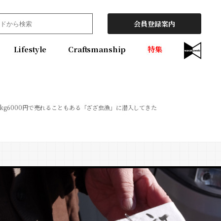
会員登録案内
Lifestyle
Craftsmanship
特集
kg6000円で売れることもある「ざざ虫漁」に潜入してきた