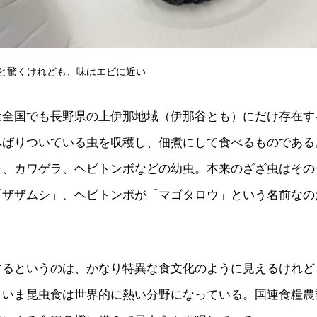
と驚くけれども、味はエビに近い
は全国でも長野県の上伊那地域（伊那谷とも）にだけ存在す
へばりついている虫を収穫し、佃煮にして食べるものである
ラ、カワゲラ、ヘビトンボなどの幼虫。本来のざざ虫はその
「ザザムシ」、ヘビトンボが「マゴタロウ」という名前なの
するというのは、かなり特異な食文化のように見えるけれど
いま昆虫食は世界的に熱い分野になっている。国連食糧農業