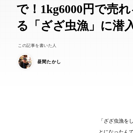
で！1kg6000円で
る「ざざ虫漁」に潜
この記事を書いた人
昼間たかし
「ざざ虫漁を
とになったん