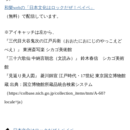
和樂webの「日本文化はロックだぜ！ベイベ」
（無料）で配信しています。
※アイキャッチは左から、
『三代目大谷鬼次の江戸兵衛（おおたにおにじのやっこえど
べえ）』 東洲斎写楽 シカゴ美術館
『三十六歌仙 中納言朝忠（文読み）』 鈴木春信 シカゴ美術
館
『見返り美人図』 菱川師宣 江戸時代・17世紀 東京国立博物館
蔵 出典：国立博物館所蔵品統合検索システム
（https://colbase.nich.go.jp/collection_items/tnm/A-60?
locale=ja）