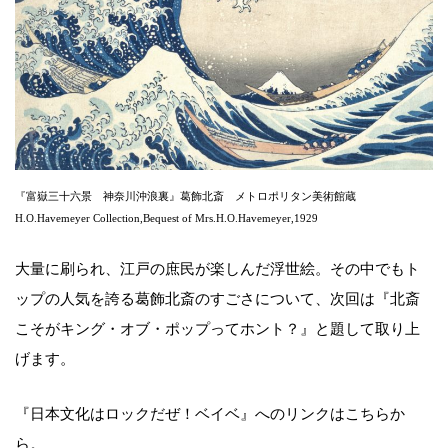
『富嶽三十六景 神奈川沖浪裏』葛飾北斎 メトロポリタン美術館蔵
H.O.Havemeyer Collection,Bequest of Mrs.H.O.Havemeyer,1929
大量に刷られ、江戸の庶民が楽しんだ浮世絵。その中でもト
ップの人気を誇る葛飾北斎のすごさについて、次回は『北斎
こそがキング・オブ・ポップってホント？』と題して取り上
げます。
『日本文化はロックだぜ！ベイベ』へのリンクはこちらか
ら。