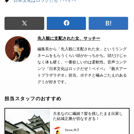
日本文化はロックだぜ！ベイベ
先入観に支配された女、サッチー
編集長から「先入観に支配された女」というリング
ネームをもらうくらい頭がかっちかち。頭だけじゃ
なく体も硬く、一番欲しいのは柔軟性。音声コンテ
ンツ『日本文化はロックだぜ！ベイベ』『藝大アー
トプラザラヂオ』担当。ポテチと噛みごたえのある
グミが好きです。
担当スタッフのおすすめ
大名なのに繊細？髪を残したまま出家し
た結城正勝が切なすぎる！
Dyson 尚子