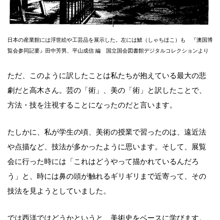
日本の産業館には浮世絵や工芸品を展示した。左には鯱（しゃちほこ）も 『澳国博
覧会参同記要』田中芳男、平山成信 編 国立国会図書館デジタルコレクションより
ただ、このように訳したことは私たちが抱えている最大の悲
劇だと高木さん。芸の「術」、美の「術」と訳したことで、
方法・技を注視することになったのだと言います。
たしかに、私が学生の頃、美術の授業で習ったのは、遠近法
や点描など、技法が多かったように思います。そして、展覧
会に行った時には「これはどうやって描かれているんだろ
う」と、時には鼻の頭が触れるギリギリまで近寄って、その
技法を見ようとしていました。
では西洋ではどうかというと、美術史をベースに学びます。