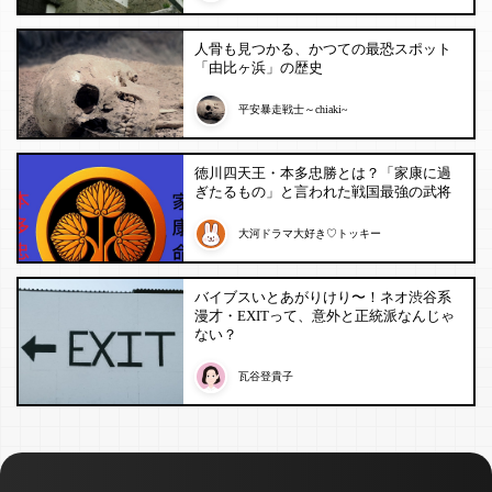
人骨も見つかる、かつての最恐スポット
「由比ヶ浜」の歴史
平安暴走戦士～chiaki~
徳川四天王・本多忠勝とは？「家康に過
ぎたるもの」と言われた戦国最強の武将
大河ドラマ大好き♡トッキー
バイブスいとあがりけり〜！ネオ渋谷系
漫才・EXITって、意外と正統派なんじゃ
ない？
瓦谷登貴子