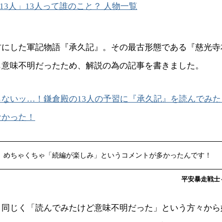
13人」13人って誰のこと？ 人物一覧
材にした軍記物語『承久記』。その最古形態である『慈光寺
も意味不明だったため、解説の為の記事を書きました。
らないッ…！鎌倉殿の13人の予習に『承久記』を読んでみ
なかった！
、めちゃくちゃ「続編が楽しみ」というコメントが多かったんです！
平安暴走戦士～c
、同じく「読んでみたけど意味不明だった」という方々から