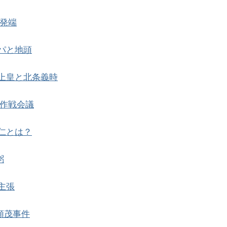
発端
パと地頭
上皇と北条義時
作戦会議
仁とは？
粥
主張
頼茂事件