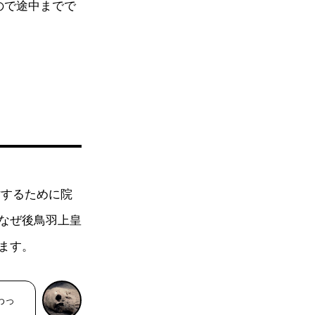
ので途中までで
討するために院
なぜ後鳥羽上皇
ます。
わっ