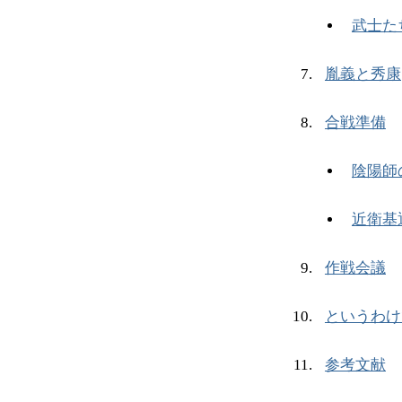
武士た
胤義と秀康
合戦準備
陰陽師
近衛基
作戦会議
というわけ
参考文献