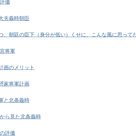
評価
大夫義時朝臣
つ、朝廷の臣下（身分が低い）くせに、こんな風に思って
宮将軍
計画のメリット
摂家将軍計画
軍と北条義時
から見た北条義時
の評価