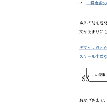
「鎌倉殿の
承久の乱を題
文があまりに
序文が…終わ
スケール半端
この記事
おかげさまで