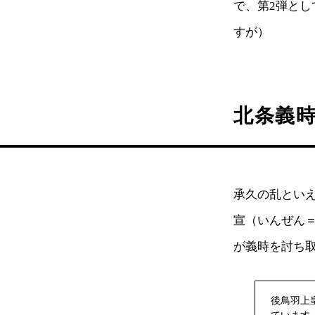
で、第2弾と
すが）
北条義
承久の乱とい
宣（いんぜん
が義時を討ち
後鳥羽上