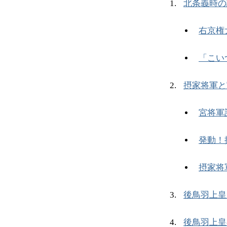
北条義時の
右京権
「こい
摂家将軍と
宮将軍
発動！
摂家将
後鳥羽上皇
後鳥羽上皇