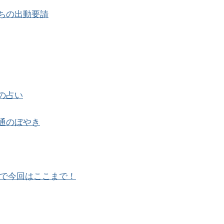
ちの出動要請
の占い
通のぼやき
で今回はここまで！