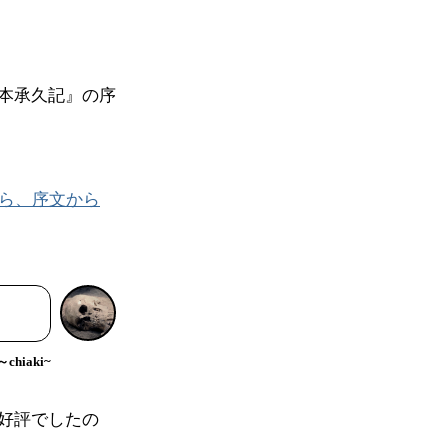
本承久記』の序
たら、序文から
hiaki~
好評でしたの