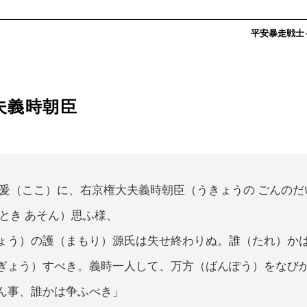
。
平安暴走戦士～c
夫義時朝臣
爰（ここ）に、右京権大夫義時朝臣（うきょうの ごんのだ
とき あそん）思ふ様、
ょう）の護（まもり）源氏は失せ終わりぬ。誰（たれ）か
ぎょう）すべき。義時一人して、万方（ばんぽう）をなび
ん事、誰かは争ふべき」