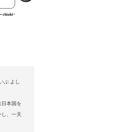
hiaki~
いぶ よし
は日本国を
かし、一天