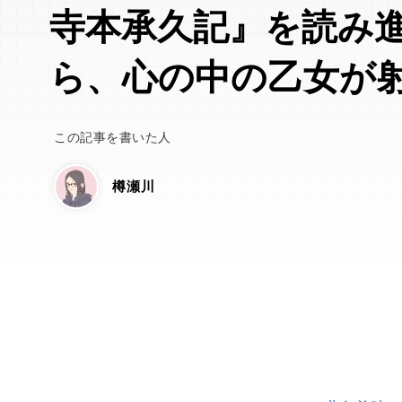
寺本承久記』を読み
ら、心の中の乙女が
この記事を書いた人
樽瀬川