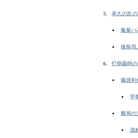
承久の乱の
亀菊パ
後鳥羽
打倒義時の
藤原利
芋
卿局の
源