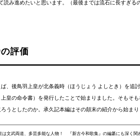
して読み進めたいと思います。（最後までは流石に長すぎる
時の評価
えば、後鳥羽上皇が北条義時（ほうじょう よしとき）を追
＝上皇の命令書）を発行したことで始まりました。そもそも
取ろうとしたのか。承久記本編はその顛末の紹介から始まり
皇は文武両道、多芸多能な人物！ 『新古今和歌集』の編纂にも深く関