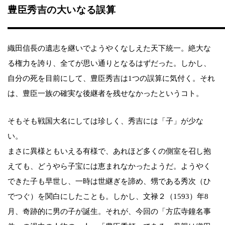
豊臣秀吉の大いなる誤算
織田信長の遺志を継いでようやくなしえた天下統一。絶大な
る権力を誇り、全てが思い通りとなるはずだった。しかし、
自分の死を目前にして、豊臣秀吉は1つの誤算に気付く。それ
は、豊臣一族の確実な後継者を残せなかったというコト。
そもそも戦国大名にしては珍しく、秀吉には「子」が少な
い。
まさに異様ともいえる有様で、あれほど多くの側室を召し抱
えても、どうやら子宝には恵まれなかったようだ。ようやく
できた子も早世し、一時は世継ぎを諦め、甥である秀次（ひ
でつぐ）を関白にしたことも。しかし、文禄２（1593）年8
月、奇跡的に男の子が誕生。それが、今回の「方広寺鐘名事