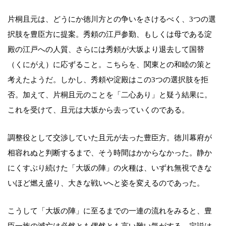
片桐且元は、どうにか徳川方との争いをさけるべく、3つの選
択肢を豊臣方に提案。秀頼の江戸参勤、もしくは母である淀
殿の江戸への人質、さらには秀頼が大坂より退去して国替
（くにがえ）に応ずること。こちらを、関東との和睦の策と
考えたようだ。しかし、秀頼や淀殿はこの3つの選択肢を拒
否。加えて、片桐且元のことを「二心あり」と疑う結果に。
これを受けて、且元は大坂から去っていくのである。
調整役として交渉していた且元が去った豊臣方。徳川幕府が
相容れぬと判断するまで、そう時間はかからなかった。静か
にくすぶり続けた「大坂の陣」の火種は、いずれ無視できな
いほど燃え盛り、大きな戦いへと姿を変えるのであった。
こうして「大坂の陣」に至るまでの一連の流れをみると、豊
臣一族の滅亡は必然とも偶然とも言い難い気がする。定説は