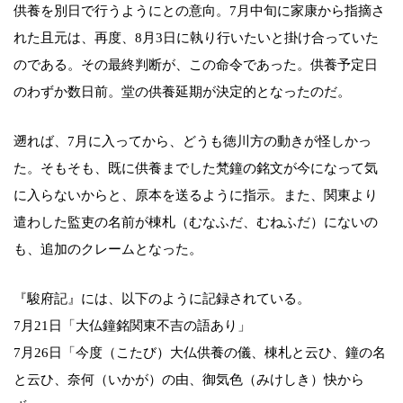
供養を別日で行うようにとの意向。7月中旬に家康から指摘さ
れた且元は、再度、8月3日に執り行いたいと掛け合っていた
のである。その最終判断が、この命令であった。供養予定日
のわずか数日前。堂の供養延期が決定的となったのだ。
遡れば、7月に入ってから、どうも徳川方の動きが怪しかっ
た。そもそも、既に供養までした梵鐘の銘文が今になって気
に入らないからと、原本を送るように指示。また、関東より
遣わした監吏の名前が棟札（むなふだ、むねふだ）にないの
も、追加のクレームとなった。
『駿府記』には、以下のように記録されている。
7月21日「大仏鐘銘関東不吉の語あり」
7月26日「今度（こたび）大仏供養の儀、棟札と云ひ、鐘の名
と云ひ、奈何（いかが）の由、御気色（みけしき）快から