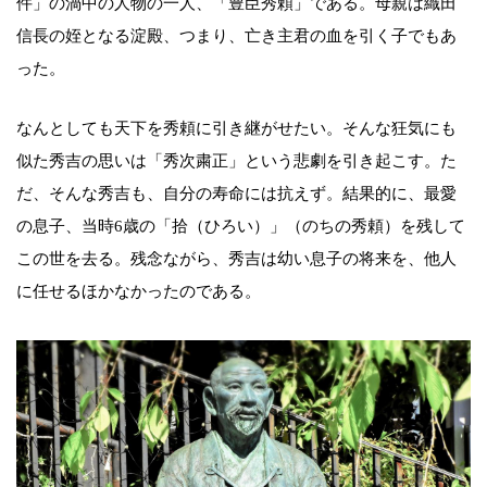
件」の渦中の人物の一人、「豊臣秀頼」である。母親は織田
信長の姪となる淀殿、つまり、亡き主君の血を引く子でもあ
った。
なんとしても天下を秀頼に引き継がせたい。そんな狂気にも
似た秀吉の思いは「秀次粛正」という悲劇を引き起こす。た
だ、そんな秀吉も、自分の寿命には抗えず。結果的に、最愛
の息子、当時6歳の「拾（ひろい）」（のちの秀頼）を残して
この世を去る。残念ながら、秀吉は幼い息子の将来を、他人
に任せるほかなかったのである。