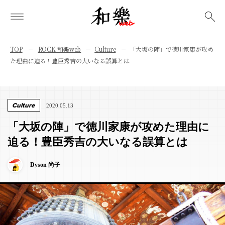
検索
TOP
ROCK 和樂web
Culture
「大坂の陣」で徳川家康が攻め
た理由に迫る！豊臣秀吉の大いなる誤算とは
Culture
2020.05.13
「大坂の陣」で徳川家康が攻めた理由に
迫る！豊臣秀吉の大いなる誤算とは
Dyson 尚子