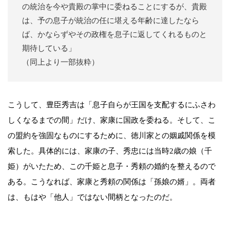
の統治を今や貴殿の掌中に委ねることにするが、貴殿
は、予の息子が統治の任に堪える年齢に達したなら
ば、かならずやその政権を息子に返してくれるものと
期待している」
（同上より一部抜粋）
こうして、豊臣秀吉は「息子自らが王国を支配するにふさわ
しくなるまでの間」だけ、家康に国政を委ねる。そして、こ
の盟約を強固なものにするために、徳川家との姻戚関係を模
索した。具体的には、家康の子、秀忠には当時2歳の娘（千
姫）がいたため、この千姫と息子・秀頼の婚約を整えるので
ある。こうなれば、家康と秀頼の関係は「孫娘の婿」。両者
は、もはや「他人」ではない間柄となったのだ。