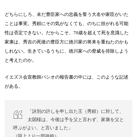
どちらにしろ、未だ豊臣家への忠義を誓う大名や家臣がいた
ことは事実。秀頼にその気がなくても、のちに担がれる可能
性は否定できない。だからこそ、70歳を超えて死を意識した
家康は、秀吉の死後の豊臣方に徳川家の将来を重ねたのかも
しれない。生きているうちに、徳川家への脅威を排除しよう
と考えたのか。
イエズス会宣教師パシオの報告書の中には、このような記述
がある。
「訣別の許しを申し出た王（秀頼）に対して、
太閤様は、今後は予を父と言わず、家康を父と
呼ぶがよい、と言いました」
（同上より一部抜粋）