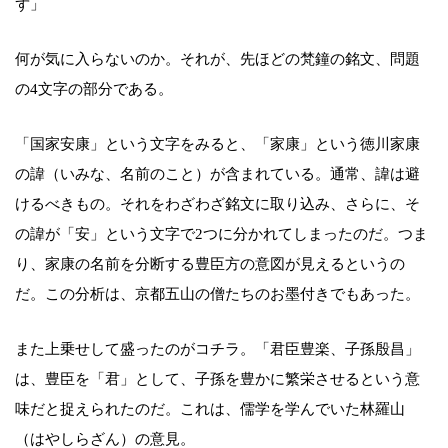
ず」
何が気に入らないのか。それが、先ほどの梵鐘の銘文、問題
の4文字の部分である。
「国家安康」という文字をみると、「家康」という徳川家康
の諱（いみな、名前のこと）が含まれている。通常、諱は避
けるべきもの。それをわざわざ銘文に取り込み、さらに、そ
の諱が「安」という文字で2つに分かれてしまったのだ。つま
り、家康の名前を分断する豊臣方の意図が見えるというの
だ。この分析は、京都五山の僧たちのお墨付きでもあった。
また上乗せして盛ったのがコチラ。「君臣豊楽、子孫殷昌」
は、豊臣を「君」として、子孫を豊かに繁栄させるという意
味だと捉えられたのだ。これは、儒学を学んでいた林羅山
（はやしらざん）の意見。