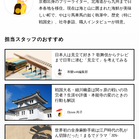
京都出身のフリーライター。北海道から九州まで日
本各地を移住。現在は海と山に囲まれた海鮮が美味
しい町で、やはり馬車馬の如く執筆中。歴史（特に
戦国史）、社寺参詣、職人インタビューが得意。
担当スタッフのおすすめ
日本人は見立て好き？ 歌舞伎からテレビ
まで日常に潜む「見立て」を考えてみる
和樂web編集部
戦国大名・細川幽斎は関ヶ原の戦いの功
労者？生涯や評価・本能寺の変のときの
行動も解説
Dyson 尚子
世界初の全身麻酔手術は江戸時代の乳が
ん切除だった！まるでドラマ「JIN-