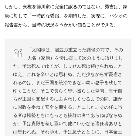
しかし、実権を徳川家に完全に譲るのではない。秀吉は、家
康に対して「一時的な委譲」を期待した。実際に、パシオの
報告書から、当時の状況をうかがい知ることができる。
「太閤様は、居並ぶ重立った諸侯の前で、その
大名（家康）を傍に召して次のように語りまし
た。予は死んでゆくが、しょせん死は避けられぬこと
ゆえ、これを辛いとは思わぬ。ただ少なからず憂慮さ
れるのは、まだ王国を統治できない幼い息子を残して
ゆくことだ。そこで長らく思い巡らした挙句、息子自
らが王国を支配するにふさわしくなるまでの間、誰か
に国政を委ねて安全を期することにした。その任に当
る者は権勢ともにもっとも抜群の者であらねばならぬ
が、予は貴殿を差し置いて他にいかなる適任者ありと
は思われぬ。それゆえ、予は息子とともに、日本全土