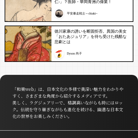
仁-」？医師・華岡青洲の偉業！
平安暴走戦士～chiaki~
徳川家康の誘いを断固拒否。異国の美女
「おたあジュリア」を待ち受けた残酷な
悲劇とは
Dyson 尚子
「和樂web」は、日本文化の多様で奥深い魅力をわかりや
すく、さまざまな角度から紹介するメディアです。
美しく、ラグジュアリーで、格調高いながらも時にはロッ
ク。伝統を守り継ぎながらも進化を続ける、幽遠な日本文
化の世界をお楽しみください。