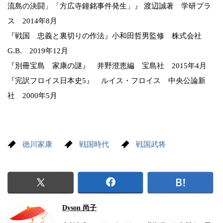
流島の決闘」「方広寺鐘銘事件発生」』 渡辺誠著 学研プラ
ス 2014年8月
『戦国 忠義と裏切りの作法』小和田哲男監修 株式会社
G.B. 2019年12月
『別冊宝島 家康の謎』 井野澄恵編 宝島社 2015年4月
『完訳フロイス日本史5』 ルイス・フロイス 中央公論新
社 2000年5月
徳川家康
戦国時代
戦国武将
Dyson 尚子