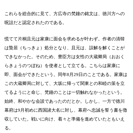
これらを総合的に見て、方広寺の梵鐘の銘文は、徳川方への
呪詛だと認定されたのである。
慌てて片桐且元は家康に面会を求めるが叶わず。作者の清韓
は蟄居（ちっきょ）処分となり、且元は、誤解を解くことが
できなかった。そのため、豊臣方は女性の大蔵卿局（おおく
らきょうのつぼね）を使者として立てる。こちらは家康に
即、面会ができたという。同年8月29日のことである。家康は
この大蔵卿局に対して、大坂に帰って関東との和睦の策を立
てるようにと命じ、梵鐘のことは一切触れなかったという。
始終、和やかな会談であったのだとか。しかし、一方で徳川
幕府は9月初めに西国諸大名に対し、幕府へ忠誠を誓う書を徴
収していた。戦いに向け、着々と準備を進めていたともいえ
る。