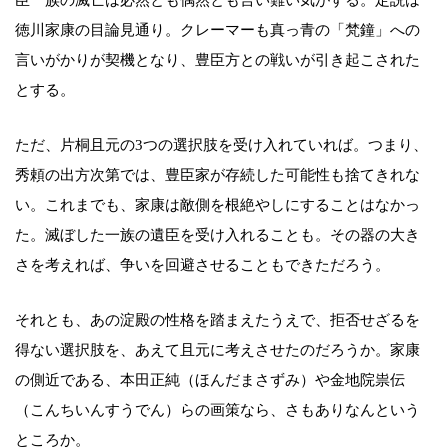
徳川家康の目論見通り。クレーマーも真っ青の「梵鐘」への
言いがかりが契機となり、豊臣方との戦いが引き起こされた
とする。
ただ、片桐且元の3つの選択肢を受け入れていれば。つまり、
秀頼の出方次第では、豊臣家が存続した可能性も捨てきれな
い。これまでも、家康は敵側を根絶やしにすることはなかっ
た。滅ぼした一族の遺臣を受け入れることも。その器の大き
さを考えれば、争いを回避させることもできただろう。
それとも、あの淀殿の性格を踏まえたうえで、拒否せざるを
得ない選択肢を、あえて且元に考えさせたのだろうか。家康
の側近である、本田正純（ほんだまさずみ）や金地院祟伝
（こんちいんすうでん）らの画策なら、さもありなんという
ところか。