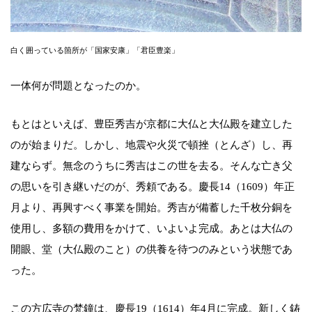
白く囲っている箇所が「国家安康」「君臣豊楽」
一体何が問題となったのか。
もとはといえば、豊臣秀吉が京都に大仏と大仏殿を建立した
のが始まりだ。しかし、地震や火災で頓挫（とんざ）し、再
建ならず。無念のうちに秀吉はこの世を去る。そんな亡き父
の思いを引き継いだのが、秀頼である。慶長14（1609）年正
月より、再興すべく事業を開始。秀吉が備蓄した千枚分銅を
使用し、多額の費用をかけて、いよいよ完成。あとは大仏の
開眼、堂（大仏殿のこと）の供養を待つのみという状態であ
った。
この方広寺の梵鐘は、慶長19（1614）年4月に完成。新しく鋳