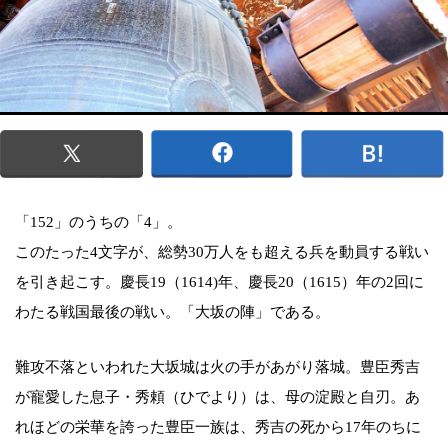
「152」のうちの「4」。
このたった4文字が、総勢30万人をも超える兵を動員する戦い
を引き起こす。慶長19（1614)年、慶長20（1615）年の2回に
わたる戦国最後の戦い。「大坂の陣」である。
難攻不落といわれた大坂城は火の手があがり落城。豊臣秀吉
が寵愛した息子・秀頼（ひでより）は、母の淀殿と自刃。あ
れほどの栄華を誇った豊臣一族は、秀吉の死から17年のちに