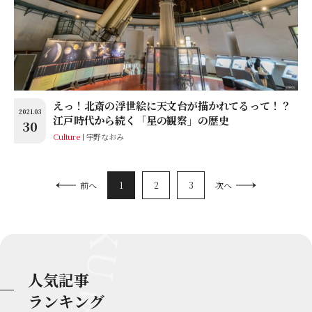
えっ！北斎の浮世絵に天文台が描かれてるって！？
2021.03
江戸時代から続く「星の観察」の歴史
30
Culture
宇野なおみ
1
2
3
前へ
次へ
人気記事
ランキング