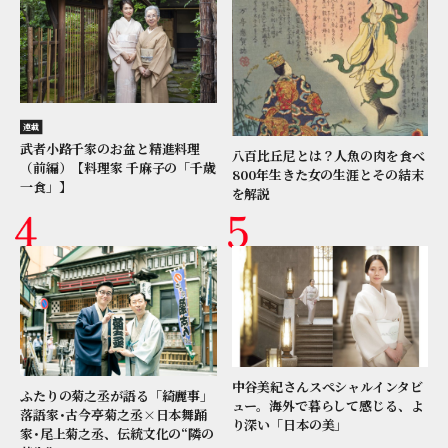
連載
武者小路千家のお盆と精進料理
八百比丘尼とは？人魚の肉を食べ
（前編）【料理家 千麻子の「千歳
800年生きた女の生涯とその結末
一食」】
を解説
中谷美紀さんスペシャルインタビ
ふたりの菊之丞が語る「綺麗事」
ュー。海外で暮らして感じる、よ
落語家･古今亭菊之丞×日本舞踊
り深い「日本の美」
家･尾上菊之丞、伝統文化の“隣の