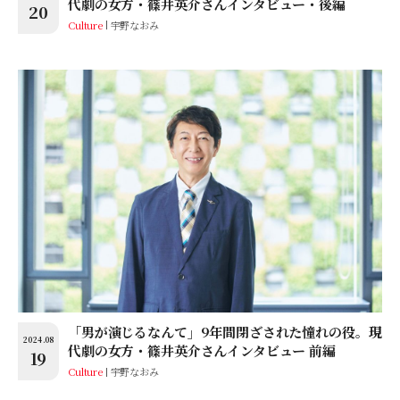
代劇の女方・篠井英介さんインタビュー・後編
20
Culture
宇野なおみ
「男が演じるなんて」9年間閉ざされた憧れの役。現
2024.08
代劇の女方・篠井英介さんインタビュー 前編
19
Culture
宇野なおみ