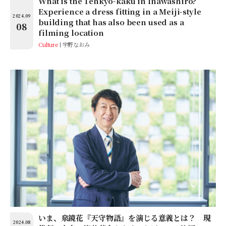
What is the Tenkyo-kaku in Inawashiro?
Experience a dress fitting in a Meiji-style
2024.09
building that has also been used as a
08
filming location
Culture
宇野なおみ
いま、泉鏡花『天守物語』を演じる意義とは？ 現
2024.08