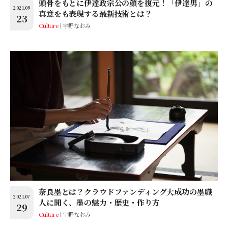
頭骨をもとに伊達政宗公の顔を復元！「伊達男」の
2021.09
真意をも表現する最新技術とは？
23
Culture
宇野なおみ
奈良墨とは？クラウドファンディング大成功の墨職
2021.07
人に聞く、墨の魅力・歴史・作り方
29
Culture
宇野なおみ