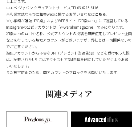
し上げます。
ロエベ ジャパン クライアントサービスTEL03-6215-6116
※和樂本誌ならびに和樂webに関するお問い合わせは
こちら
。
※小学館が雑誌『和樂』およびWEBサイト『和樂web』にて運営している
Instagramの公式アカウントは「@warakumagazine」のみになります。
和樂webのロゴや名称、公式アカウントの投稿を無断使用しプレゼント企画
などを行っている類似アカウントがございますが、弊社とは一切関係ないの
でご注意ください。
類似アカウントから不審なDM（プレゼント当選告知）などを受け取った際
は、記載されたURLにはアクセスせずDM自体を削除していただくようお願
いいたします。
また被害防止のため、同アカウントのブロックをお願いいたします。
関連メディア