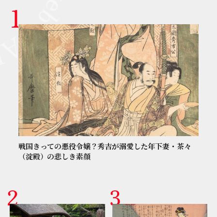
戦国きっての悪役令嬢？秀吉が溺愛した年下妻・茶々
（淀殿）の悲しき素顔