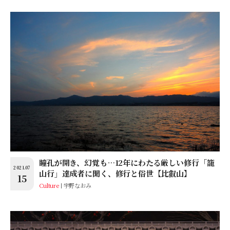
瞳孔が開き、幻覚も…12年にわたる厳しい修行「籠
2021.07
山行」達成者に聞く、修行と俗世【比叡山】
15
Culture
宇野なおみ